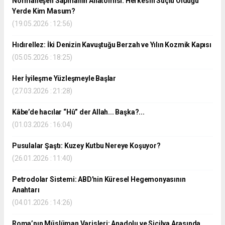
Normalleşen Sapmanın Anatomisi: Herkesin Suçlu Olduğu
Yerde Kim Masum?
(19.05.2026 : 12:56)
Hıdırellez: İki Denizin Kavuştuğu Berzah ve Yılın Kozmik Kapısı
(05.05.2026 : 18:25)
Her İyileşme Yüzleşmeyle Başlar
(27.03.2026 : 21:28)
Kâbe’de hacılar “Hû” der Allah... Başka?...
(01.03.2026 : 16:04)
Pusulalar Şaştı: Kuzey Kutbu Nereye Koşuyor?
(26.01.2026 : 11:40)
Petrodolar Sistemi: ABD'nin Küresel Hegemonyasının
Anahtarı
(04.01.2026 : 14:26)
Roma’nın Müslüman Varisleri: Anadolu ve Sicilya Arasında