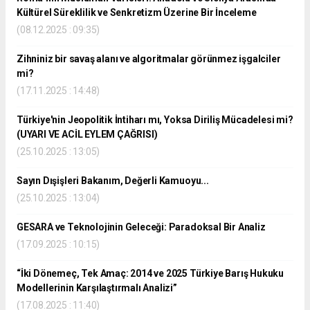
Kültürel Süreklilik ve Senkretizm Üzerine Bir İnceleme
(08.12.2025 : 09:35)
Zihniniz bir savaş alanı ve algoritmalar görünmez işgalciler
mi?
(17.11.2025 : 14:48)
Türkiye'nin Jeopolitik İntiharı mı, Yoksa Diriliş Mücadelesi mi?
(UYARI VE ACİL EYLEM ÇAĞRISI)
(25.10.2025 : 13:05)
Sayın Dışişleri Bakanım, Değerli Kamuoyu...
(25.10.2025 : 13:04)
GESARA ve Teknolojinin Geleceği: Paradoksal Bir Analiz
(17.09.2025 : 10:15)
“İki Dönemeç, Tek Amaç: 2014 ve 2025 Türkiye Barış Hukuku
Modellerinin Karşılaştırmalı Analizi”
(17.08.2025 : 11:40)