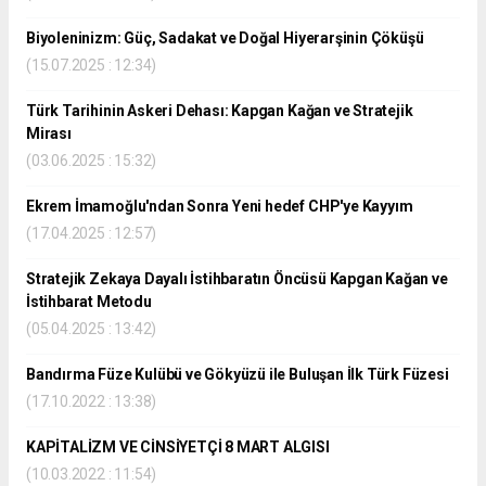
Biyoleninizm: Güç, Sadakat ve Doğal Hiyerarşinin Çöküşü
(15.07.2025 : 12:34)
Türk Tarihinin Askeri Dehası: Kapgan Kağan ve Stratejik
Mirası
(03.06.2025 : 15:32)
Ekrem İmamoğlu'ndan Sonra Yeni hedef CHP'ye Kayyım
(17.04.2025 : 12:57)
Stratejik Zekaya Dayalı İstihbaratın Öncüsü Kapgan Kağan ve
İstihbarat Metodu
(05.04.2025 : 13:42)
Bandırma Füze Kulübü ve Gökyüzü ile Buluşan İlk Türk Füzesi
(17.10.2022 : 13:38)
KAPİTALİZM VE CİNSİYETÇİ 8 MART ALGISI
(10.03.2022 : 11:54)