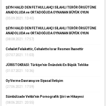
ŞEYH HALİD DEN FETHULLAHÇI SİLAHLI TERÖR ÖRGÜTÜNE
ANADOLUDA ve ORTADOĞUDA OYNANAN BÜYÜK OYUN
(05.09.2021 : 13:40)
ŞEYH HALİD DEN FETHULLAHÇI SİLAHLI TERÖR ÖRGÜTÜNE
ANADOLUDA ve ORTADOĞUDA OYNANAN BÜYÜK OYUN
(08.08.2021 : 17:57)
Cehalet Felakettir, Cehalette Israr Resmen İhanettir
(07.07.2021 : 11:03)
JÜRİSTOKRASİ: Türkiye'nin Önündeki En Büyük Tehlike
(01.07.2021 : 10:36)
Oy Verme Davranışı ve Siyasal İletişim
(27.06.2021 : 17:59)
Sümbülzade Vehbi'nin Pornografik Şiiri ve Hikayesi
(08.06.2021 : 20:55)