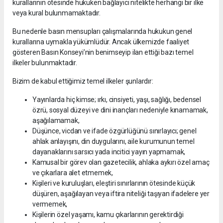
kurallarının ötesinde hukuken bağlayıcı nitelikte herhangi bir ilke
veya kural bulunmamaktadır.
Bu nedenle basın mensupları çalışmalarında hukukun genel
kurallarına uymakla yükümlüdür. Ancak ülkemizde faaliyet
gösteren Basın Konseyi’nin benimseyip ilan ettiği bazı temel
ilkeler bulunmaktadır.
Bizim de kabul ettiğimiz temel ilkeler şunlardır:
Yayınlarda hiç kimse; ırkı, cinsiyeti, yaşı, sağlığı, bedensel
özrü, sosyal düzeyi ve dini inançları nedeniyle kınamamak,
aşağılamamak,
Düşünce, vicdan ve ifade özgürlüğünü sınırlayıcı; genel
ahlak anlayışını, din duygularını, aile kurumunun temel
dayanaklarını sarsıcı yada incitici yayın yapmamak,
Kamusal bir görev olan gazetecilik, ahlaka aykırı özel amaç
ve çıkarlara alet etmemek,
Kişileri ve kuruluşları, eleştiri sınırlarının ötesinde küçük
düşüren, aşağılayan veya iftira niteliği taşıyan ifadelere yer
vermemek,
Kişilerin özel yaşamı, kamu çıkarlarının gerektirdiği