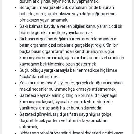
durumlar dışında, yayın konusu yapmamak,
Soruşturulması gazetecilik olanakları içinde bulunan
haberler, soruşturulmaksızın veya doğruluğuna emin
olmaksızın yayınlamamak,
Saklı kalması kaydıyla verilen bilgiler, kamu yararı ciddi bir
biçimde gerektirmedikçe yayınlamamak,
Bir basın organının dağıtım süreci tamamlanmadan o
basın organının özel çabalarla gerçekleştirdiği ürün, bir
başka basın organı tarafından kendi ürünüymüş gibi
kamuoyuna sunmamak, ajanslardan alınan özel ürünlerin
kaynağının belirtilmesine özen göstermek,
Suçlu olduğu yargı kararıyla belirlenmedikçe hiç kimse
“suçlu” ilan etmemek,
Yasaların suç saydığı eylemler, gerçek olduğuna inandırıcı
makul nedenler bulunmadıkça kimseye atfetmemek,
Gazeteci, kaynaklarının gizliliğini korumalıdır. Kaynağın
kamuoyunu kişisel, siyasal ekonomik vb. nedenlerle
yanıltmayı amaçladığı haller bunun dışındadır.
Gazeteci görevini, taşıdığı sıfatın saygınlığına gölge
düşürebilecek yöntem ve tutumlarla yapmaktan
sakınmak,
Şiddet ve zorbalığı özendirici, insani değerleri incitici yayın