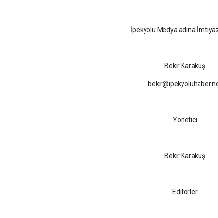
İpekyolu Medya adına İmtiyaz
Bekir Karakuş
bekir@ipekyoluhaber.n
Yönetici
Bekir Karakuş
Editörler