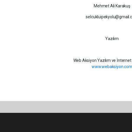
Mehmet Ali Karakuş
selcukluipekyolu@gmail
Yazılım
Web Aksiyon Yazılım ve İnternet
www.webaksiyon.co