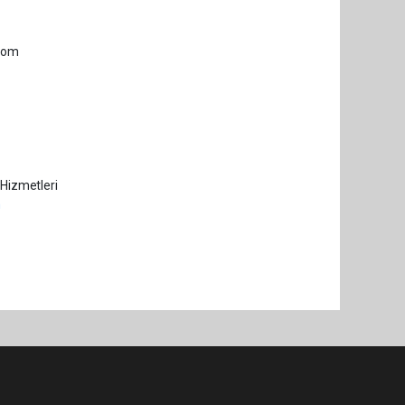
.com
 Hizmetleri
m