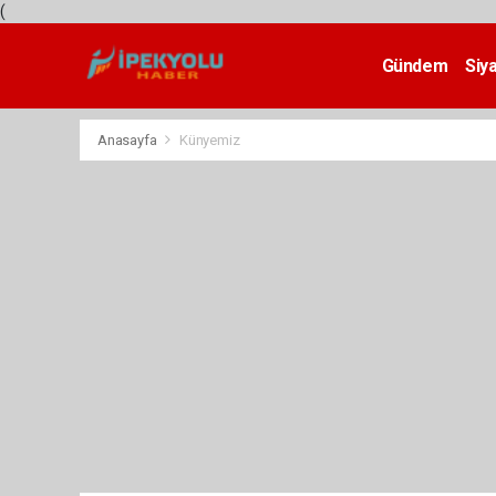
(
Gündem
Siy
Teknoloji
Anasayfa
Künyemiz