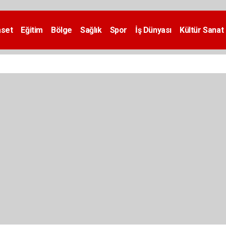
aset
Eğitim
Bölge
Sağlık
Spor
İş Dünyası
Kültür Sanat