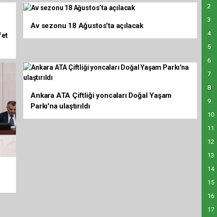
1
2
3
Av sezonu 18 Ağustos’ta açılacak
4
fet
5
6
7
8
Ankara ATA Çiftliği yoncaları Doğal Yaşam
9
Parkı'na ulaştırıldı
10
11
12
13
14
15
16