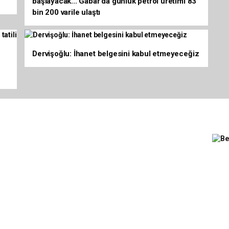
ye'
Osman Gazi platformu Eylül'de göreve
başlayacak... Gabar’da günlük petrol üretimi 83
bin 200 varile ulaştı
Dervişoğlu: İhanet belgesini kabul etmeyeceğiz