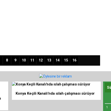
8
9
10
11
12
13
14
15
16
Konya Keçili Kanalı'nda ıslah çalışması sürüyor
n