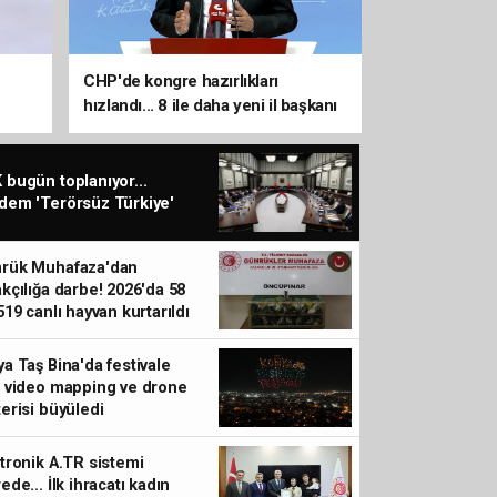
CHP'de kongre hazırlıkları
hızlandı... 8 ile daha yeni il başkanı
atandı
bugün toplanıyor...
dem 'Terörsüz Türkiye'
rük Muhafaza'dan
kçılığa darbe! 2026'da 58
519 canlı hayvan kurtarıldı
a Taş Bina'da festivale
l video mapping ve drone
erisi büyüledi
tronik A.TR sistemi
ede... İlk ihracatı kadın