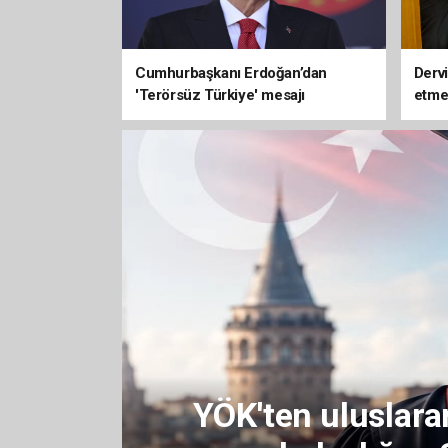
Cumhurbaşkanı Erdoğan’dan
Dervi
'Terörsüz Türkiye' mesajı
etme
amet