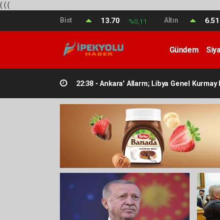
(
(
(
Bist
13.70
Altın
6.5
%0,11
Gündem
Siy
Teknoloji
22:38 -
Ankara' Allarm; Libya Genel Kurmay B