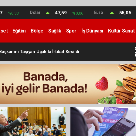
17
Dolar
47,59
Euro
55,06
%0,33
%0,06
aset
Eğitim
Bölge
Sağlık
Spor
İş Dünyası
Kültür Sanat
aşkanını Taşıyan Uçak la İrtibat Kesildi