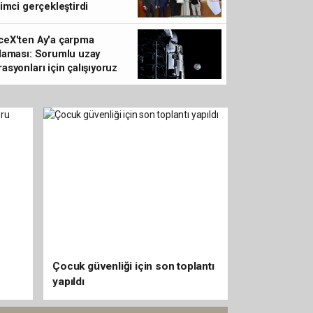
Konya Selçuklu'da B
şimci gerçekleştirdi
Pekyatırmacı'dan esnaf z
ceX'ten Ay'a çarpma
laması: Sorumlu uzay
asyonları için çalışıyoruz
Çocuk güvenliği için son toplantı
yapıldı