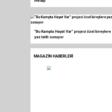
Cumhurbaşkanı Erdoğan’dan 'Terörsüz Türki
mesajı
“Bu Kampta Hayat Var” projesi özel bireylere
yaz tatili sunuyor
MAGAZIN HABERLERİ
 büyüledi