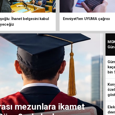
şoğlu: İhanet belgesini kabul
Emniyet'ten UYUMA çağrısı
yeceğiz
MGK 
Gün
Güm
kaça
bin 
Kony
öze
göst
Elek
devr