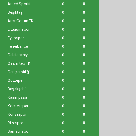
Alanyaspor
0
0
Amed Sportif
0
0
Beşiktaş
0
0
Arca Çorum FK
0
0
Erzurumspor
0
0
Eyüpspor
0
0
Fenerbahçe
0
0
Galatasaray
0
0
Gaziantep FK
0
0
Gençlerbirliği
0
0
Göztepe
0
0
Başakşehir
0
0
Kasımpaşa
0
0
Kocaelispor
0
0
Konyaspor
0
0
Rizespor
0
0