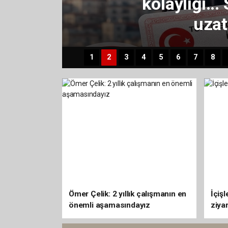
1
2
3
4
5
6
7
8
Ömer Çelik: 2 yıllık çalışmanın en
İçişl
önemli aşamasındayız
ziyar