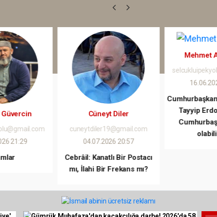
Mehmet Ali KULAT
Ahmet Nej
selcukluipekyolu@gmail.com
selcukluipeky
16.06.2026 19:35
08.06.20
Cumhurbaşkanı Sayın Recep
Bayabars'tan F
Tayyip Erdoğan 3. kez
Çiz
t Diler
Cumhurbaşkanı Adayı
r19@gmail.com
olabilir mi?
026 20:57
tlı Bir Postacı
ir Frekans mı?