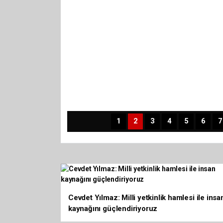
1
2
3
4
5
6
7
Cevdet Yılmaz: Milli yetkinlik hamlesi ile insa
kaynağını güçlendiriyoruz