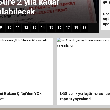
giri
Spa
açık
oper
9
10
11
12
13
14
15
16
17
18
19
eri Bakanı Çiftçi'den YÖK
LGS'de ilk yerleştirme sonuç
eti
raporu yayımlandı