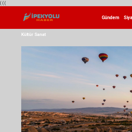
(
(
(
Gündem
Siy
Teknoloji
Kültür Sanat