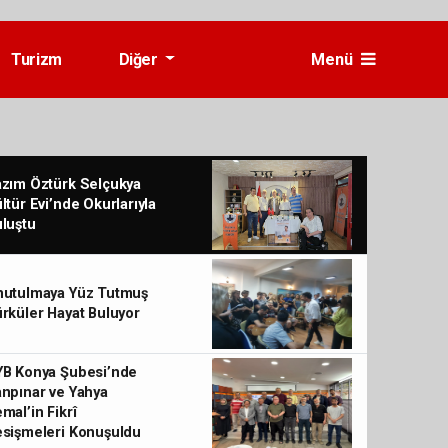
Turizm
Diğer
Menü
zım Öztürk Selçukya
ltür Evi’nde Okurlarıyla
luştu
nutulmaya Yüz Tutmuş
rküler Hayat Buluyor
YB Konya Şubesi’nde
npınar ve Yahya
mal’in Fikrî
sişmeleri Konuşuldu