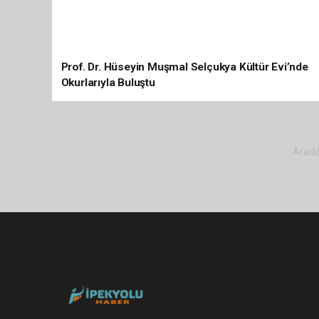
Prof. Dr. Hüseyin Muşmal Selçukya Kültür Evi’nde
Okurlarıyla Buluştu
Aradığ
Pro-0.042