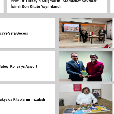
Prof..Dr..Hüseyin Muşmal’ın “Memleket Sevdası”
İsimli Son Kitabı Yayımlandı
ci’ye Vefa Gecesi
 Şubeyi Konya'ya Açıyor!
ukya’da Kitaplarını İmzaladı