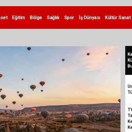
aset
Eğitim
Bölge
Sağlık
Spor
İş Dünyası
Kültür Sanat
Ka
Kü
Bu
U
Tü
T
Ta
Ke
Ke