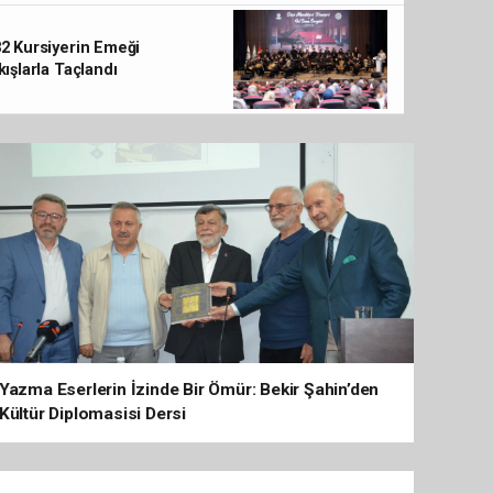
TYB Konya Şubesi’nde Fotoğraf Dolu Bir Gün Ge
2 Kursiyerin Emeği
kışlarla Taçlandı
Yazma Eserlerin İzinde Bir Ömür: Bekir Şahin’den
Kültür Diplomasisi Dersi