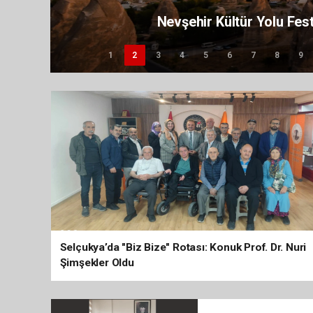
Dede Korkut Millî Bir 
1
2
3
4
5
6
7
8
9
Selçukya’da "Biz Bize" Rotası: Konuk Prof. Dr. Nuri
Şimşekler Oldu