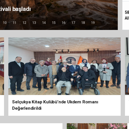
Destandır
58
Al
10
11
12
13
14
15
16
17
18
19
Selçukya Kitap Kulübü’nde Ukdem Romanı
Değerlendirildi