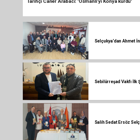
Tarihçi Caner Arabacı: 'Osmanlı’yı Konya kurdu'
Selçukya’dan Ahmet İn
Sebilürreşad Vakfı İlk
Salih Sedat Ersöz Selç