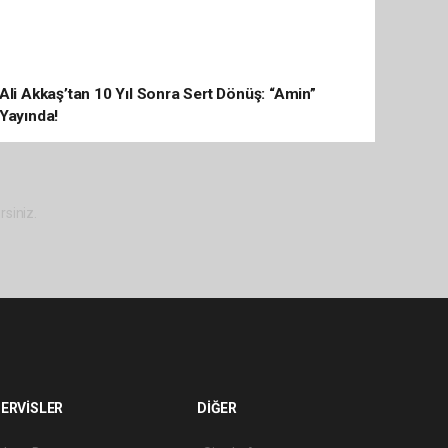
Ali Akkaş’tan 10 Yıl Sonra Sert Dönüş: “Amin”
Yayında!
rsiniz.
ERVİSLER
DİĞER