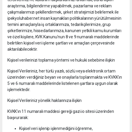
araştırma, bilgilendirme yapabilmek, pazarlama ve reklam
çalışmalarımızı şekillendirmek, şirket stratejimizi belirlemek ile
ipekyoluhaber.net insan kaynakları politikalarının yürütülmesinin
temini amaçlarıyla iş ortaklarımıza, tedarikçilerimize, grup
şirketlerimize, hissedarlarımıza, kanunen yetkili kamu kurumları
ve özel kişilere, KVK Kanunu'nun 8 ve 9 numaralı maddelerinde
belirtilen kişisel veri işleme şartları ve amaçları çerçevesinde
aktarılabilecektir.
Kişisel verilerinizi toplama yöntemi ve hukuki sebebine ilişkin
Kişisel Verileriniz, her türlü yazılı, sözlü veya elektronik ortam
üzerinden verdiğiniz beyan ve onaylarla toplanmakta ve KVKK'ın
5 ve 6 numaralı maddelerinde listelenen şartlara uygun olarak
işlemektedir.
Kişisel Verileriniz yönelik haklarınıza ilişkin
KVKK'ın 11 numaralı maddesi gereği gazi.io sitesi üzerinden
başvurarak:
Kişisel veri işlenip işlenmediğini öğrenme,