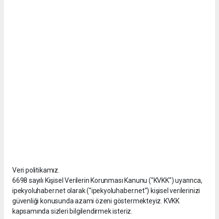
Veri politikamız.
6698 sayılı Kişisel Verilerin Korunması Kanunu ("KVKK") uyarınca,
ipekyoluhaber.net olarak ("ipekyoluhaber.net") kişisel verilerinizi
güvenliği konusunda azami özeni göstermekteyiz. KVKK
kapsamında sizleri bilgilendirmek isteriz.