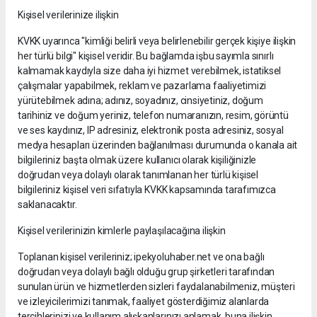
Kişisel verilerinize ilişkin
KVKK uyarınca "kimliği belirli veya belirlenebilir gerçek kişiye ilişkin
her türlü bilgi" kişisel veridir. Bu bağlamda işbu sayımla sınırlı
kalmamak kaydıyla size daha iyi hizmet verebilmek, istatiksel
çalışmalar yapabilmek, reklam ve pazarlama faaliyetimizi
yürütebilmek adına; adınız, soyadınız, cinsiyetiniz, doğum
tarihiniz ve doğum yeriniz, telefon numaranızın, resim, görüntü
ve ses kaydınız, IP adresiniz, elektronik posta adresiniz, sosyal
medya hesapları üzerinden bağlanılması durumunda o kanala ait
bilgileriniz başta olmak üzere kullanıcı olarak kişiliğinizle
doğrudan veya dolaylı olarak tanımlanan her türlü kişisel
bilgileriniz kişisel veri sıfatıyla KVKK kapsamında tarafımızca
saklanacaktır.
Kişisel verilerinizin kimlerle paylaşılacağına ilişkin
Toplanan kişisel verileriniz; ipekyoluhaber.net ve ona bağlı
doğrudan veya dolaylı bağlı olduğu grup şirketleri tarafından
sunulan ürün ve hizmetlerden sizleri faydalanabilmeniz, müşteri
ve izleyicilerimizi tanımak, faaliyet gösterdiğimiz alanlarda
tercihlerinizi ve kullanım alışkanlarınızı anlamak, buna ilişkin