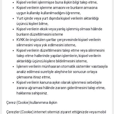
Kişisel verileri işlenmişse buna ilişkin bilgi talep etme,
Kişisel verilerin işlenme amacını ve bunların amacına
uygun kullanılıp kullanılmadığını öğrenme,
Yurt içinde veya yurt dışında kişisel verilerin aktarıldığı
üçüncü kişileri bilme,
Kişisel verilerin eksik veya yanlış işlenmiş olması hâlinde
bunların düzeltilmesini isteme
KVKK ile öngörülen şartlar çerçevesinde kişisel verilerin
silinmesini veya yok edilmesini isteme,
Kişisel verilerin düzeltilmesini talep etme veya silinmesini
talep etme hallerinde yapılan işlemlerin, kişisel verilerin
aktarıldığı üçüncü kişilere bildirilmesini isteme,
İşlenen verilerin münhasıran otomatik sistemler vasıtasıyla
analiz edilmesi suretiyle aleyhine bir sonucun ortaya
çıkmasına itiraz etme,
Kişisel verilerin kanuna aykırı olarak işlenmesi sebebiyle
zarara uğraması hâlinde zararın giderilmesini talep etme,
haklarına sahipsiniz.
Çerez (Cookie) kullanımına ilişkin
Çerezler (Cookie) internet sitemizi ziyaret ettiğinizde veya mobil