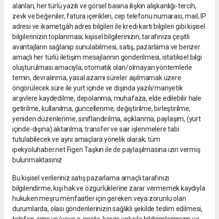
alanları, her türlü yazılı ve görsel basına ilişkin alışkanlığı-tercih,
zevk ve beğeniler, fatura içerikleri, cep telefonu numarası, mail, IP
adresi ve ikametgâh adres bilgileri ile kredi kartı bilgileri gibi kişisel
bilgilerinizin toplanması; kişisel bilgilerinizin; tarafınıza çeşitli
avantajların sağlanıp sunulabilmesi, satış, pazarlama ve benzer
amaçlı her türlü iletişim mesajlarının gönderilmesi, istatiksel bilgi
oluşturulması amacıyla; otomatik olan/olmayan yöntemlerle
temin, devralınma, yasal azami süreler aşılmamak üzere
öngörülecek süre ile yurt içinde ve dışında yazılı/manyetik
arşivlere kaydedilme, depolanma, muhafaza, elde edilebilir hale
getirilme, kullanılma, güncellenme, değiştirilme, birleştirilme,
yeniden düzenlenme, sınıflandırılma, açıklanma, paylaşım, (yurt
içinde-dışına) aktarılma, transfer ve sair işlenmelere tabi
tutulabilecek ve aynı amaçlara yönelik olarak; tüm
ipekyoluhaber.net Figen Taşkın ile de paylaşılmasına izin vermiş
bulunmaktasınız.
Bu kişisel verileriniz satış pazarlama amaçlı tarafınızı
bilgilendirme, kişi hak ve özgürlüklerine zarar vermemek kaydıyla
hukuken meşru menfaatler için gereken veya zorunlu olan
durumlarda, olası gönderilerinizin sağlıklı şekilde teslim edilmesi,