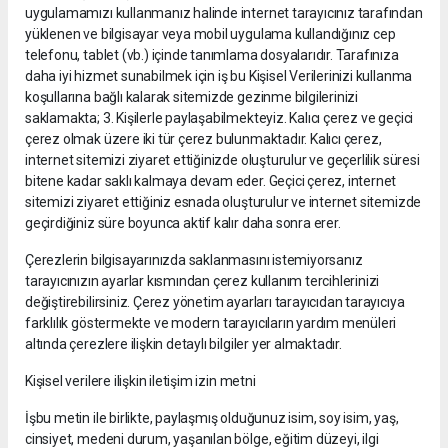
uygulamamızı kullanmanız halinde internet tarayıcınız tarafından
yüklenen ve bilgisayar veya mobil uygulama kullandığınız cep
telefonu, tablet (vb.) içinde tanımlama dosyalarıdır. Tarafınıza
daha iyi hizmet sunabilmek için iş bu Kişisel Verilerinizi kullanma
koşullarına bağlı kalarak sitemizde gezinme bilgilerinizi
saklamakta; 3. Kişilerle paylaşabilmekteyiz. Kalıcı çerez ve geçici
çerez olmak üzere iki tür çerez bulunmaktadır. Kalıcı çerez,
internet sitemizi ziyaret ettiğinizde oluşturulur ve geçerlilik süresi
bitene kadar saklı kalmaya devam eder. Geçici çerez, internet
sitemizi ziyaret ettiğiniz esnada oluşturulur ve internet sitemizde
geçirdiğiniz süre boyunca aktif kalır daha sonra erer.
Çerezlerin bilgisayarınızda saklanmasını istemiyorsanız
tarayıcınızın ayarlar kısmından çerez kullanım tercihlerinizi
değiştirebilirsiniz. Çerez yönetim ayarları tarayıcıdan tarayıcıya
farklılık göstermekte ve modern tarayıcıların yardım menüleri
altında çerezlere ilişkin detaylı bilgiler yer almaktadır.
Kişisel verilere ilişkin iletişim izin metni
İşbu metin ile birlikte, paylaşmış olduğunuz isim, soy isim, yaş,
cinsiyet, medeni durum, yaşanılan bölge, eğitim düzeyi, ilgi