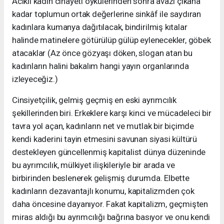
Acıklı kadın cinayeti öykülerinden sonra avazı çıkana
kadar toplumun ortak değerlerine sinkâf ile saydıran
kadınlara kumanya dağıtılacak, bindirilmiş kıtalar
halinde matinelere götürülüp gülüp eylenecekler, göbek
atacaklar (Az önce gözyaşı döken, slogan atan bu
kadınların halini bakalım hangi yayın organlarında
izleyeceğiz.)
Cinsiyetçilik, gelmiş geçmiş en eski ayrımcılık
şekillerinden biri. Erkeklere karşı kinci ve mücadeleci bir
tavra yol açan, kadınların net ve mutlak bir biçimde
kendi kaderini tayin etmesini savunan siyasi kültürü
destekleyen güncellenmiş kapitalist dünya düzeninde
bu ayrımcılık, mülkiyet ilişkileriyle bir arada ve
birbirinden beslenerek gelişmiş durumda. Elbette
kadınların dezavantajlı konumu, kapitalizmden çok
daha öncesine dayanıyor. Fakat kapitalizm, geçmişten
miras aldığı bu ayrımcılığı bağrına basıyor ve onu kendi