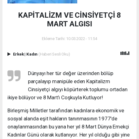
KAPİTALİZM VE CİNSİYETÇİ 8
MART ALGISI
Ekleme Tarihi: 10.03.2022 - 11:54
Erkek
|
Kadın
(Haberi Sesli Oku)
Dünyayı her tür değer üzerinden bölüp
parçalayıp manipüle eden Kapitalizm
Cinsiyetçi algıyı köpürterek toplumu ortadan
ikiye bölüyor ve 8 Mart’ı Coşkuyla Kutluyor!
Birleşmiş Milletler tarafından kadınlara ekonomik ve
sosyal alanda eşit hakların tanınmasının 1977'de
onaylanmasından bu yana her yıl 8 Mart Dünya Emekçi
Kadınlar Günü olarak kutlanıyor. Her yıl olduğu gibi yine