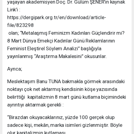
yaşayan akademisyen Doç. Dr. Gülüm ŞENER’in kaynak
Link’i :
https://dergipark.org.tr/en/download/article-
file/823298
olan; “Metalaşmış Feminizm Kadınları Güçlendirir mi?
8 Mart Dünya Emekçi Kadınlar Günü Reklamlarının
Feminist Eleştirel Söylem Analizi” başlığıyla
yayınlanmış “Araştırma Makalesini” okusunlar.
Ayrıca;
Meslektaşım Banu TUNA bakmakla görmek arasındaki
noktayı çok net aktarmış kendisinin köşe yazısında
belirttiği kapitalizmin 8 mart günü kutlama biçimindeki
ayrıntıyı aktarmak gerekli :
“Birazdan okuyacaklarınız, yüzde 100 gerçek olup
sadece kişi, mekân, marka isimleri gizlenmiştir. Böyle
olur kapitalizmin kutlaması.