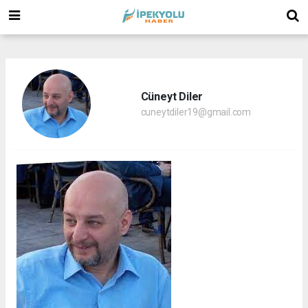
(
(
(
Cüneyt Diler
cuneytdiler19@gmail.com