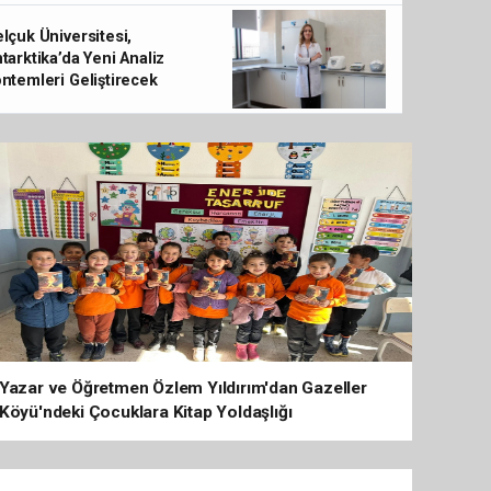
r. Yusuf Gürel; “Dijital Bağımlılık, Sosyal İzolasyon
Tetikliyor”
lçuk Üniversitesi,
tarktika’da Yeni Analiz
ntemleri Geliştirecek
Yazar ve Öğretmen Özlem Yıldırım'dan Gazeller
Köyü'ndeki Çocuklara Kitap Yoldaşlığı