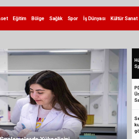
aset
Eğitim
Bölge
Sağlık
Spor
İş Dünyası
Kültür Sanat
Hü
S
PD
Ün
Sa
Se
ku
gö