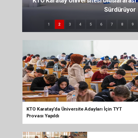
Mezun Olduğu Okula Müdür
1
2
3
4
5
6
7
8
9
KTO Karatay’da Üniversite Adayları İçin TYT
Provası Yapıldı