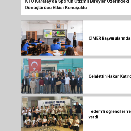
KTO Karatay’da Sporun Otizmli Bireyler Üzerindeki
Dönüştürücü Etkisi Konuşuldu
CİMER Başvurularında 
Celalettin Hakan Katır
Tedem’li öğrenciler Ye
verdi