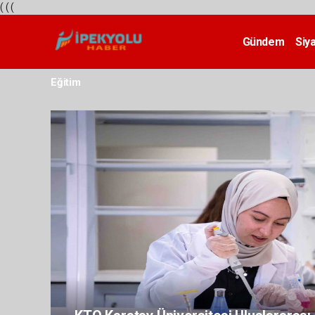
(
(
(
Gündem
Siy
Teknoloji
Eğitim