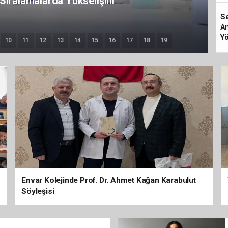
D
 Olarak Atandı
Se
An
Yö
10
11
12
13
14
15
16
17
18
19
Envar Kolejinde Prof. Dr. Ahmet Kağan Karabulut
Söyleşisi