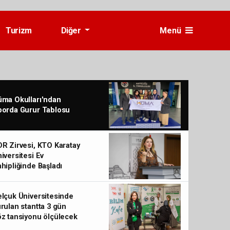
Turizm
Diğer
Menü
ma Okulları'ndan
porda Gurur Tablosu
R Zirvesi, KTO Karatay
iversitesi Ev
hipliğinde Başladı
lçuk Üniversitesinde
rulan stantta 3 gün
z tansiyonu ölçülecek