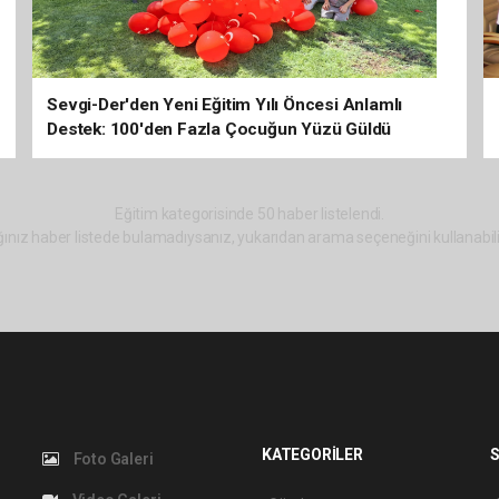
Sevgi-Der'den Yeni Eğitim Yılı Öncesi Anlamlı
Destek: 100'den Fazla Çocuğun Yüzü Güldü
Eğitim kategorisinde 50 haber listelendi.
ınız haber listede bulamadıysanız, yukarıdan arama seçeneğini kullanabili
KATEGORİLER
S
Foto Galeri