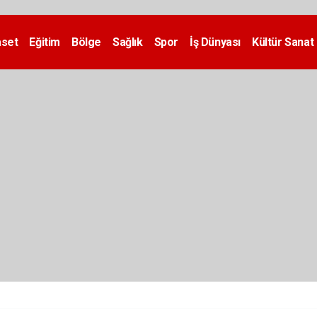
aset
Eğitim
Bölge
Sağlık
Spor
İş Dünyası
Kültür Sanat