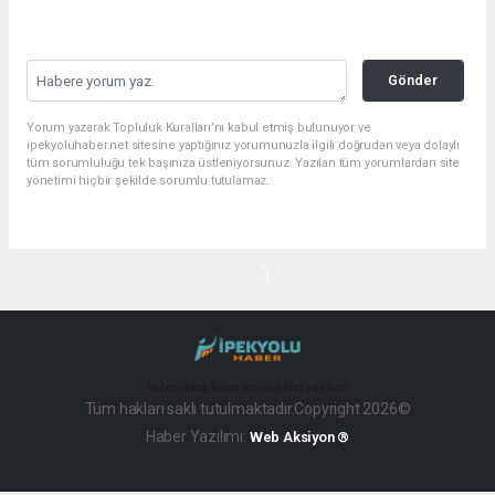
Gönder
Yorum yazarak Topluluk Kuralları’nı kabul etmiş bulunuyor ve
ipekyoluhaber.net sitesine yaptığınız yorumunuzla ilgili doğrudan veya dolaylı
tüm sorumluluğu tek başınıza üstleniyorsunuz. Yazılan tüm yorumlardan site
yönetimi hiçbir şekilde sorumlu tutulamaz.
haber paketi
haber scripti
haber yazılımı
Tüm hakları saklı tutulmaktadır.Copyright 2026©
Haber Yazılımı:
Web Aksiyon ®