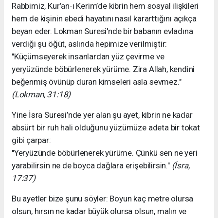
​Rabbimiz, Kur’an-ı Kerim’de kibrin hem sosyal ilişkileri
hem de kişinin ebedi hayatını nasıl kararttığını açıkça
beyan eder. Lokman Suresi'nde bir babanın evladına
verdiği şu öğüt, aslında hepimize verilmiştir:
​"Küçümseyerek insanlardan yüz çevirme ve
yeryüzünde böbürlenerek yürüme. Zira Allah, kendini
beğenmiş övünüp duran kimseleri asla sevmez."
(Lokman, 31:18)
​Yine İsra Suresi’nde yer alan şu ayet, kibrin ne kadar
absürt bir ruh hali olduğunu yüzümüze adeta bir tokat
gibi çarpar:
​"Yeryüzünde böbürlenerek yürüme. Çünkü sen ne yeri
yarabilirsin ne de boyca dağlara erişebilirsin."
(İsra,
17:37)
​Bu ayetler bize şunu söyler: Boyun kaç metre olursa
olsun, hırsın ne kadar büyük olursa olsun, malın ve