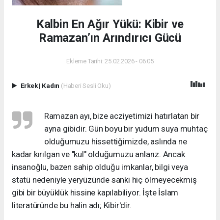
​Kalbin En Ağır Yükü: Kibir ve
Ramazan’ın Arındırıcı Gücü
Ekleme Tarihi: 25.02.2026 - 06:05
Erkek
|
Kadın
(Haberi Sesli Oku)
​Ramazan ayı, bize acziyetimizi hatırlatan bir
ayna gibidir. Gün boyu bir yudum suya muhtaç
olduğumuzu hissettiğimizde, aslında ne
kadar kırılgan ve "kul" olduğumuzu anlarız. Ancak
insanoğlu, bazen sahip olduğu imkanlar, bilgi veya
statü nedeniyle yeryüzünde sanki hiç ölmeyecekmiş
gibi bir büyüklük hissine kapılabiliyor. İşte İslam
literatüründe bu halin adı; Kibir'dir.