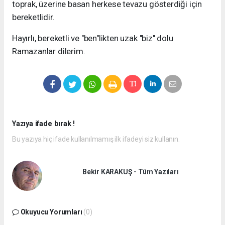
toprak, üzerine basan herkese tevazu gösterdiği için
bereketlidir.
​Hayırlı, bereketli ve "ben"likten uzak "biz" dolu
Ramazanlar dilerim.
Yazıya ifade bırak !
Bu yazıya hiç ifade kullanılmamış ilk ifadeyi siz kullanın.
Bekir KARAKUŞ - Tüm Yazıları
Okuyucu Yorumları
(0)