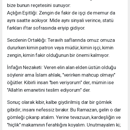
bize bunun reçetesini sunuyor:
​Açlığın Eşitliği: Zengin de fakir de işçi de memur da
aynı saatte acıkıyor. Mide aynı sinyali verince, statü
farkları iftar sofrasında eriyip gidiyor.
​Secdenin Ortaklığı: Teravih saflarında omuz omuza
dururken kimin patron veya müdür, kimin işçi, kimin
zengin, kimin fakir olduğunun bir önemi kalmıyor.
​İnfağın Nezaketi: Veren elin alan elden üstün olduğu
söylenir ama İslam ahlakı, "verirken mahcup olmayı"
öğütler. Kibirli insan "ben veriyorum" der, mümin ise
"Allah’ın emanetini teslim ediyorum" der.
Sonuç olarak kibir, kalbe giydirilmiş dar bir gömlek
gibidir; insanı nefessiz bırakır. Bu Ramazan, gelin o dar
gömleği çıkarıp atalım. Yerine tevazuun, kardeşliğin ve
"hiçlik" makamının ferahlığını koyalım. Unutmayalım ki;