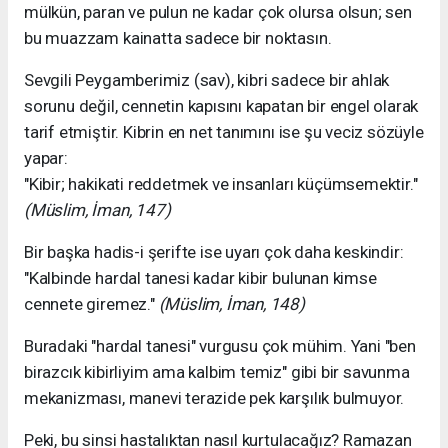
mülkün, paran ve pulun ne kadar çok olursa olsun; sen
bu muazzam kainatta sadece bir noktasın.
​Sevgili Peygamberimiz (sav), kibri sadece bir ahlak
sorunu değil, cennetin kapısını kapatan bir engel olarak
tarif etmiştir. Kibrin en net tanımını ise şu veciz sözüyle
yapar:
​"Kibir; hakikati reddetmek ve insanları küçümsemektir."
(Müslim, İman, 147)
​Bir başka hadis-i şerifte ise uyarı çok daha keskindir:
​"Kalbinde hardal tanesi kadar kibir bulunan kimse
cennete giremez."
(Müslim, İman, 148)
​Buradaki "hardal tanesi" vurgusu çok mühim. Yani "ben
birazcık kibirliyim ama kalbim temiz" gibi bir savunma
mekanizması, manevi terazide pek karşılık bulmuyor.
​Peki, bu sinsi hastalıktan nasıl kurtulacağız? Ramazan