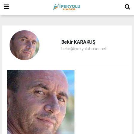
(
(
(
Bekir KARAKUŞ
bekir@ipekyoluhaber.net