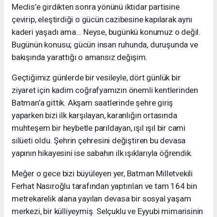
Meclis’e girdikten sonra yönünü iktidar partisine
çevirip, eleştirdiği o gücün cazibesine kapılarak aynı
kaderi yaşadı ama... Neyse, bugünkü konumuz o değil.
Bugünün konusu; gücün insan ruhunda, duruşunda ve
bakışında yarattığı o amansız değişim.
Geçtiğimiz günlerde bir vesileyle, dört günlük bir
ziyaret için kadim coğrafyamızın önemli kentlerinden
Batman’a gittik. Akşam saatlerinde şehre giriş
yaparken bizi ilk karşılayan, karanlığın ortasında
muhteşem bir heybetle parıldayan, ışıl ışıl bir cami
silüeti oldu. Şehrin çehresini değiştiren bu devasa
yapının hikayesini ise sabahın ilk ışıklarıyla öğrendik.
Meğer o gece bizi büyüleyen yer, Batman Milletvekili
Ferhat Nasıroğlu tarafından yaptırılan ve tam 164 bin
metrekarelik alana yayılan devasa bir sosyal yaşam
merkezi, bir külliyeymiş. Selçuklu ve Eyyubi mimarisinin