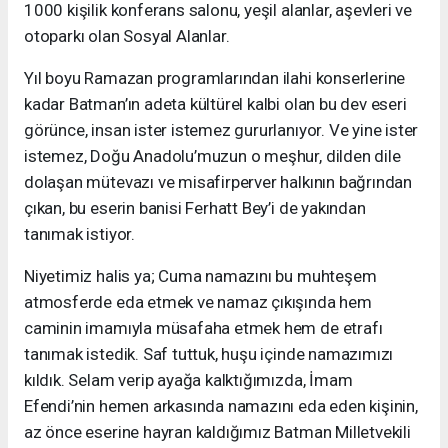
1000 kişilik konferans salonu, yeşil alanlar, aşevleri ve
otoparkı olan Sosyal Alanlar.
Yıl boyu Ramazan programlarından ilahi konserlerine
kadar Batman’ın adeta kültürel kalbi olan bu dev eseri
görünce, insan ister istemez gururlanıyor. Ve yine ister
istemez, Doğu Anadolu’muzun o meşhur, dilden dile
dolaşan mütevazı ve misafirperver halkının bağrından
çıkan, bu eserin banisi Ferhatt Bey’i de yakından
tanımak istiyor.
Niyetimiz halis ya; Cuma namazını bu muhteşem
atmosferde eda etmek ve namaz çıkışında hem
caminin imamıyla müsafaha etmek hem de etrafı
tanımak istedik. Saf tuttuk, huşu içinde namazımızı
kıldık. Selam verip ayağa kalktığımızda, İmam
Efendi’nin hemen arkasında namazını eda eden kişinin,
az önce eserine hayran kaldığımız Batman Milletvekili