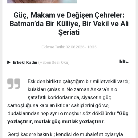
Güç, Makam ve Değişen Çehreler:
Batman’da Bir Külliye, Bir Vekil ve Ali
Şeriati
Ekleme Tarihi: 02.06.2026 - 18:35
Erkek
|
Kadın
(Haberi Sesli Oku)
Eskiden birlikte çalıştığım bir milletvekili vardı;
kulakları çınlasın. Ne zaman Ankara’nın o
şatafatlı koridorlarında, siyasetin güç
sarhoşluğuna kapılan iktidar sahiplerini görse,
dudaklarından hep aynı o meşhur söz dökülürdü:
"Güç
yozlaştırır, mutlak güç mutlak yozlaştırır."
Gerçi kadere bakın ki; kendisi de muhalefet oylarıyla