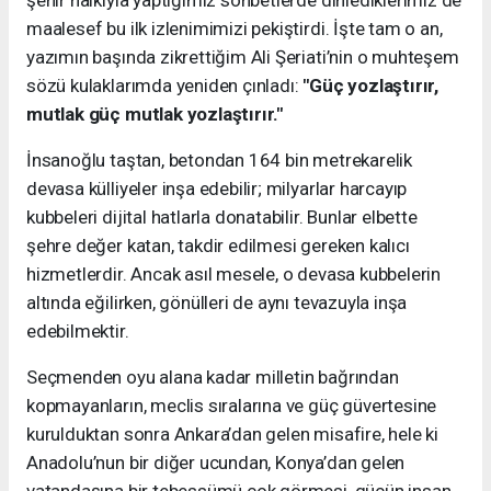
şehir halkıyla yaptığımız sohbetlerde dinlediklerimiz de
maalesef bu ilk izlenimimizi pekiştirdi. İşte tam o an,
yazımın başında zikrettiğim Ali Şeriati’nin o muhteşem
sözü kulaklarımda yeniden çınladı:
"Güç yozlaştırır,
mutlak güç mutlak yozlaştırır."
İnsanoğlu taştan, betondan 164 bin metrekarelik
devasa külliyeler inşa edebilir; milyarlar harcayıp
kubbeleri dijital hatlarla donatabilir. Bunlar elbette
şehre değer katan, takdir edilmesi gereken kalıcı
hizmetlerdir. Ancak asıl mesele, o devasa kubbelerin
altında eğilirken, gönülleri de aynı tevazuyla inşa
edebilmektir.
Seçmenden oyu alana kadar milletin bağrından
kopmayanların, meclis sıralarına ve güç güvertesine
kurulduktan sonra Ankara’dan gelen misafire, hele ki
Anadolu’nun bir diğer ucundan, Konya’dan gelen