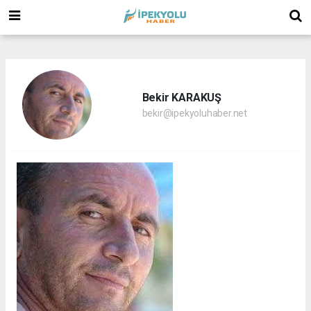
(
(
(
Bekir KARAKUŞ
bekir@ipekyoluhaber.net