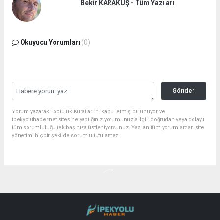
Bekir KARAKUŞ - Tüm Yazıları
Okuyucu Yorumları
(0)
Gönder
Yorum yazarak Topluluk Kuralları’nı kabul etmiş bulunuyor ve
ipekyoluhaber.net sitesine yaptığınız yorumunuzla ilgili doğrudan veya dolaylı
tüm sorumluluğu tek başınıza üstleniyorsunuz. Yazılan tüm yorumlardan site
yönetimi hiçbir şekilde sorumlu tutulamaz.