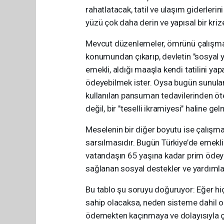
rahatlatacak, tatil ve ulaşım giderler
yüzü çok daha derin ve yapısal bir krize
Mevcut düzenlemeler, ömrünü çalışma h
konumundan çıkarıp, devletin "sosyal 
emekli, aldığı maaşla kendi tatilini y
ödeyebilmek ister. Oysa bugün sunulan 
kullanılan pansuman tedavilerinden öt
değil, bir "teselli ikramiyesi" haline 
Meselenin bir diğer boyutu ise çalışm
sarsılmasıdır. Bugün Türkiye’de emekl
vatandaşın 65 yaşına kadar prim ödey
sağlanan sosyal destekler ve yardımlar
Bu tablo şu soruyu doğuruyor: Eğer h
sahip olacaksa, neden sisteme dahil ol
ödemekten kaçınmaya ve dolayısıyla ç