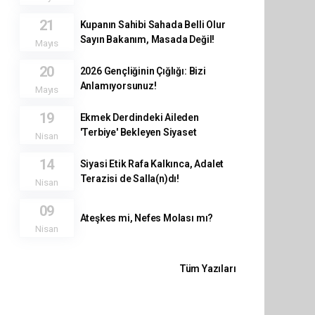
21
Kupanın Sahibi Sahada Belli Olur
Sayın Bakanım, Masada Değil!
Mayıs
20
2026 Gençliğinin Çığlığı: Bizi
Anlamıyorsunuz!
Mayıs
19
Ekmek Derdindeki Aileden
'Terbiye' Bekleyen Siyaset
Nisan
14
Siyasi Etik Rafa Kalkınca, Adalet
Terazisi de Salla(n)dı!
Nisan
09
Ateşkes mi, Nefes Molası mı?
Nisan
Tüm Yazıları