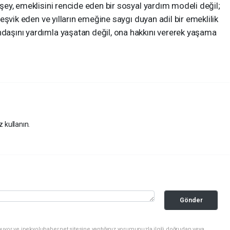
n şey, emeklisini rencide eden bir sosyal yardım modeli değil;
 teşvik eden ve yılların emeğine saygı duyan adil bir emeklilik
ndaşını yardımla yaşatan değil, ona hakkını vererek yaşama
z kullanın.
Gönder
uyor ve ipekyoluhaber.net sitesine yaptığınız yorumunuzla ilgili doğrudan veya