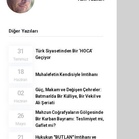
Diğer Yazıları
31
Türk Siyasetinden Bir ‘HOCA’
Geçiyor
Temmuz
18
Muhalefetin Kendisiyle İmtihanı
Haziran
Güç, Makam ve Değişen Çehreler:
02
Batman’da Bir Külliye, Bir Vekil ve
Haziran
Ali Şeriati
Mahzun Coğrafyaların Gölgesinde
26
Bir Kurban Bayramı: Teslimiyet mi,
Mayıs
Gaflet mi?
21
Hukukun "BUTLAN" İmtihanı ve