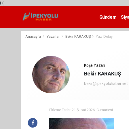
(
(
Gündem
Siy
Teknoloji
Anasayfa
Yazarlar
Bekir KARAKUŞ
Yazı Detayı
Köşe Yazarı
Bekir KARAKUŞ
bekir@ipekyoluhaber.net
Ekleme Tarihi: 21 Şubat 2026 -Cumartesi