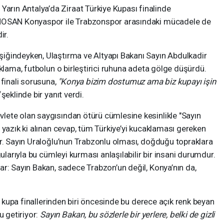
. Yarın Antalya’da Ziraat Türkiye Kupası finalinde
ÜMOSAN Konyaspor ile Trabzonspor arasındaki mücadele de
ir.
iğindeyken, Ulaştırma ve Altyapı Bakanı Sayın Abdulkadir
ıklama, futbolun o birleştirici ruhuna adeta gölge düşürdü.
 finali sorusuna,
"Konya bizim dostumuz ama biz kupayı işin
şeklinde bir yanıt verdi.
ete olan saygısından ötürü cümlesine kesinlikle "Sayın
 yazık ki alınan cevap, tüm Türkiye’yi kucaklaması gereken
ır. Sayın Uraloğlu’nun Trabzonlu olması, doğduğu topraklara
gularıyla bu cümleyi kurması anlaşılabilir bir insani durumdur.
r: Sayın Bakan, sadece Trabzon’un değil, Konya’nın da,
li kupa finallerinden biri öncesinde bu derece açık renk beyan
u getiriyor:
Sayın Bakan, bu sözlerle bir yerlere, belki de gizli