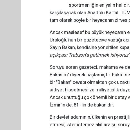
sportmenliğin en yalın halidir
karşılaşacak olan Anadolu Kartalı T
tam olarak böyle bir heyecanın zirvesid
Ancak maalesef bu büyük heyecanın eş
Uraloğlu’nun bir gazeteciye yaptığı aç
Sayın Bakan, kendisine yöneltilen kupa
açıkçası Trabzon’a getirmek istiyoruz"
Soruyu soran gazeteci, makama ve devl
Bakanım" diyerek başlamıştır. Fakat ne
bir "Bakan" cevabı olmaktan çok uzakt
aidiyet hissetmesi ve milliyetçilik duy
Ancak unuttuğu çok önemli bir detay va
İzmir’in de, 81 ilin de bakanıdır.
Bir devlet adamının, ülkenin en prestij
etmesi, ister istemez akıllara şu soruy