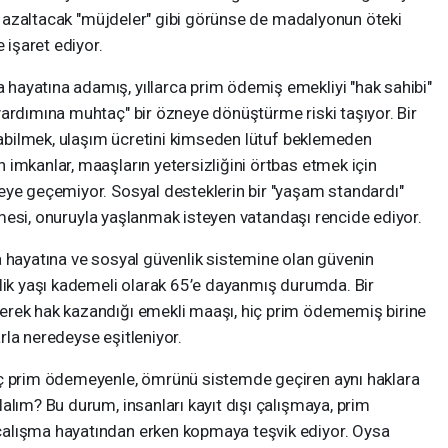
ini azaltacak "müjdeler" gibi görünse de madalyonun öteki
 işaret ediyor.
ayatına adamış, yıllarca prim ödemiş emekliyi "hak sahibi"
yardımına muhtaç" bir özneye dönüştürme riski taşıyor. Bir
apabilmek, ulaşım ücretini kimseden lütuf beklemeden
imkanlar, maaşların yetersizliğini örtbas etmek için
eye geçemiyor. Sosyal desteklerin bir "yaşam standardı"
gelmesi, onuruyla yaşlanmak isteyen vatandaşı rencide ediyor.
a hayatına ve sosyal güvenlik sistemine olan güvenin
ilik yaşı kademeli olarak 65’e dayanmış durumda. Bir
erek hak kazandığı emekli maaşı, hiç prim ödememiş birine
la neredeyse eşitleniyor.
iç prim ödemeyenle, ömrünü sistemde geçiren aynı haklara
alım? Bu durum, insanları kayıt dışı çalışmaya, prim
alışma hayatından erken kopmaya teşvik ediyor. Oysa