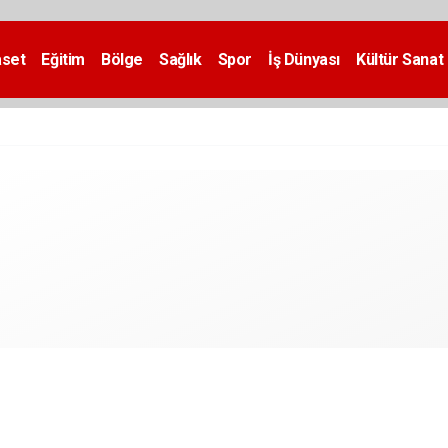
aset
Eğitim
Bölge
Sağlık
Spor
İş Dünyası
Kültür Sanat