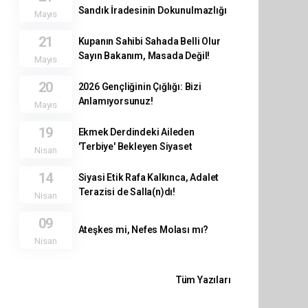
Sandık İradesinin Dokunulmazlığı
Mayıs
21
Kupanın Sahibi Sahada Belli Olur
Sayın Bakanım, Masada Değil!
Mayıs
20
2026 Gençliğinin Çığlığı: Bizi
Anlamıyorsunuz!
Mayıs
19
Ekmek Derdindeki Aileden
'Terbiye' Bekleyen Siyaset
Nisan
14
Siyasi Etik Rafa Kalkınca, Adalet
Terazisi de Salla(n)dı!
Nisan
09
Ateşkes mi, Nefes Molası mı?
Nisan
Tüm Yazıları