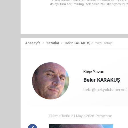
dolaylı tüm sorumluluğu tek başınıza üstleniyorsunuz
Anasayfa
Yazarlar
Bekir KARAKUŞ
Yazı Detayı
Köşe Yazarı
Bekir KARAKUŞ
bekir@ipekyoluhaber.net
Ekleme Tarihi: 21 Mayıs 2026 -Perşembe