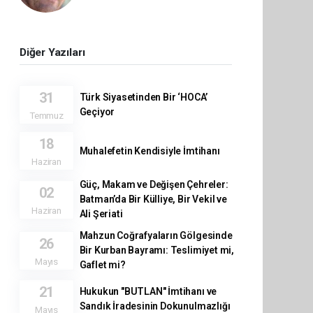
Diğer Yazıları
31
Türk Siyasetinden Bir ‘HOCA’
Geçiyor
Temmuz
18
Muhalefetin Kendisiyle İmtihanı
Haziran
Güç, Makam ve Değişen Çehreler:
02
Batman’da Bir Külliye, Bir Vekil ve
Haziran
Ali Şeriati
Mahzun Coğrafyaların Gölgesinde
26
Bir Kurban Bayramı: Teslimiyet mi,
Mayıs
Gaflet mi?
21
Hukukun "BUTLAN" İmtihanı ve
Sandık İradesinin Dokunulmazlığı
Mayıs