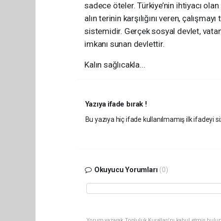
sadece öteler. Türkiye’nin ihtiyacı ola
alın terinin karşılığını veren, çalışmayı
sistemidir. Gerçek sosyal devlet, vata
imkanı sunan devlettir.
Kalın sağlıcakla...
Yazıya ifade bırak !
Bu yazıya hiç ifade kullanılmamış ilk ifadeyi si
Okuyucu Yorumları
(0)
Yorum yazarak Topluluk Kuralları’nı kabul etmiş bulun