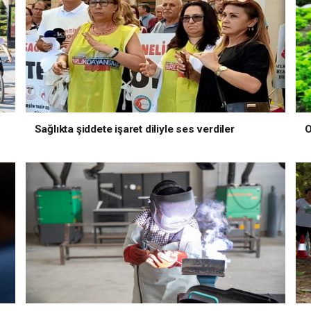
Sağlıkta şiddete işaret diliyle ses verdiler
O