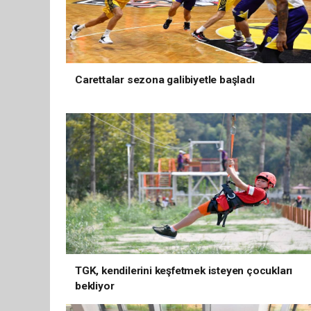
Carettalar sezona galibiyetle başladı
TGK, kendilerini keşfetmek isteyen çocukları
bekliyor