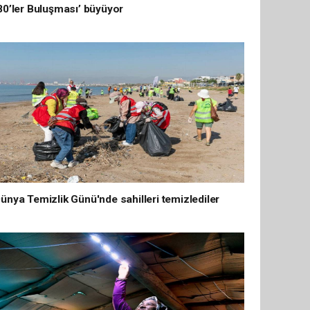
80’ler Buluşması’ büyüyor
ünya Temizlik Günü'nde sahilleri temizlediler