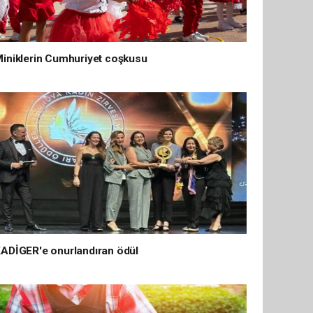
iniklerin Cumhuriyet coşkusu
ADİGER'e onurlandıran ödül