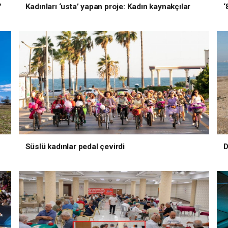
"
Kadınları ‘usta’ yapan proje: Kadın kaynakçılar
‘
Süslü kadınlar pedal çevirdi
D