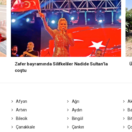
Zafer bayramında Silifkeliler Nadide Sultan'la
Ü
coştu
Afyon
Ağrı
Ak
Artvin
Aydın
Ba
Bilecik
Bingöl
Bit
Çanakkale
Çankırı
Ç