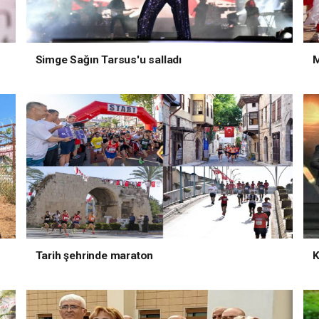
Simge Sağın Tarsus'u salladı
M
Tarih şehrinde maraton
K