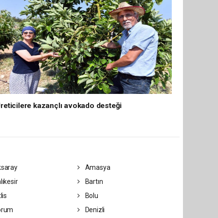
reticilere kazançlı avokado desteği
saray
Amasya
lıkesir
Bartın
lis
Bolu
orum
Denizli