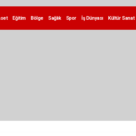
aset
Eğitim
Bölge
Sağlık
Spor
İş Dünyası
Kültür Sanat