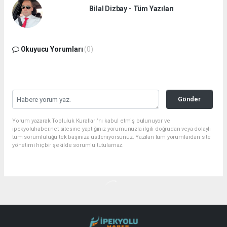
Bilal Dizbay - Tüm Yazıları
Okuyucu Yorumları
(0)
Gönder
Yorum yazarak Topluluk Kuralları’nı kabul etmiş bulunuyor ve
ipekyoluhaber.net sitesine yaptığınız yorumunuzla ilgili doğrudan veya dolaylı
tüm sorumluluğu tek başınıza üstleniyorsunuz. Yazılan tüm yorumlardan site
yönetimi hiçbir şekilde sorumlu tutulamaz.