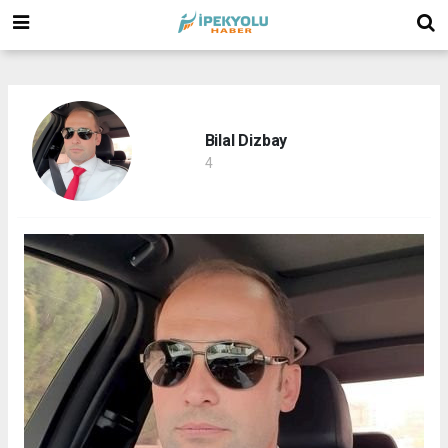
(
(
(
Bilal Dizbay
4