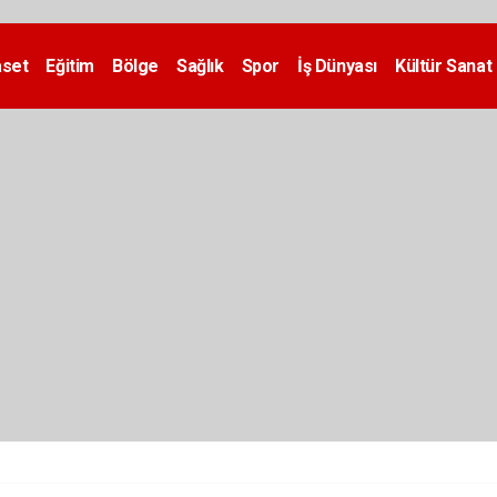
aset
Eğitim
Bölge
Sağlık
Spor
İş Dünyası
Kültür Sanat