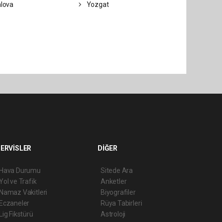
lova
Yozgat
ERVİSLER
DİĞER
Hava Durumu
Sitede Ara
Yol ve Trafik
Anketler
Namaz Vakitleri
Biyografiler
Eczaneler
Rüya Tabirleri
Lig Fikstürü
Astroloji