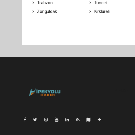
Trabzon
Tunceli
Zonguldak
Kırklareli
Pro-0.035