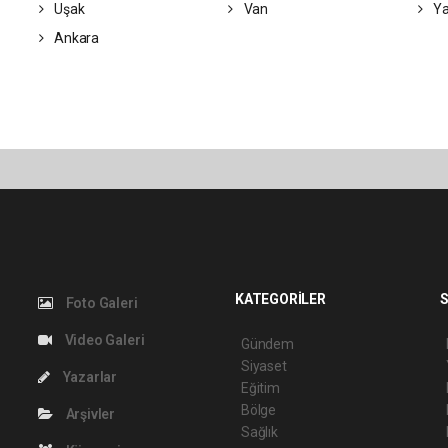
Uşak
Van
Ya
Ankara
KATEGORİLER
S
Foto Galeri
Video Galeri
Gündem
Siyaset
Yazarlar
Eğitim
Bölge
Arşivler
Sağlık