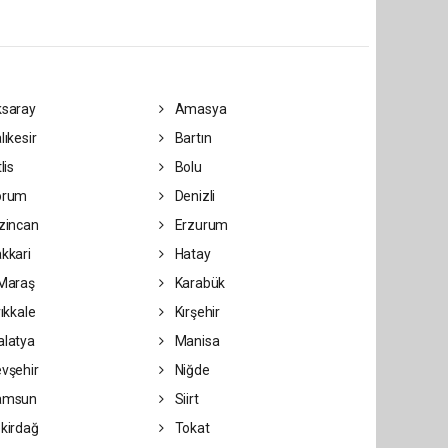
saray
Amasya
lıkesir
Bartın
lis
Bolu
orum
Denizli
zincan
Erzurum
kkari
Hatay
Maraş
Karabük
rıkkale
Kırşehir
latya
Manisa
vşehir
Niğde
amsun
Siirt
kirdağ
Tokat