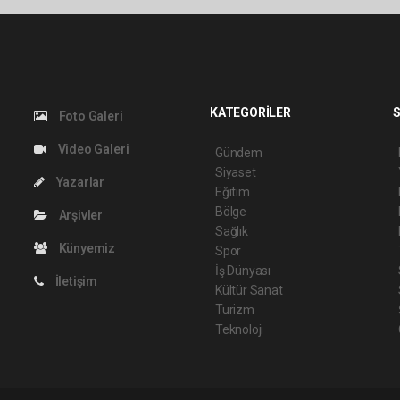
KATEGORİLER
S
Foto Galeri
Video Galeri
Gündem
Siyaset
Yazarlar
Eğitim
Bölge
Arşivler
Sağlık
Künyemiz
Spor
İş Dünyası
İletişim
Kültür Sanat
Turizm
Teknoloji