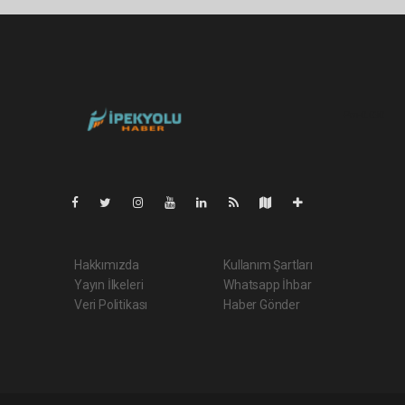
Pro-0.030
Hakkımızda
Kullanım Şartları
Yayın İlkeleri
Whatsapp İhbar
Veri Politikası
Haber Gönder