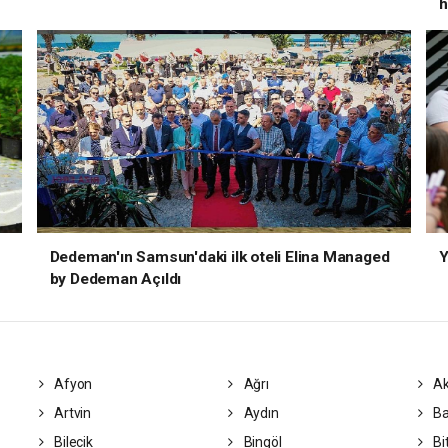
h
Dedeman'ın Samsun'daki ilk oteli Elina Managed
Y
by Dedeman Açıldı
Afyon
Ağrı
Ak
Artvin
Aydın
Ba
Bilecik
Bingöl
Bit