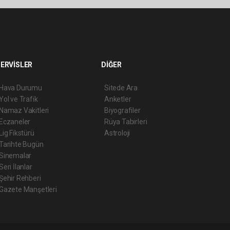
ERVİSLER
DİĞER
Hava Durumu
Sitede Ara
Yol ve Trafik
Anketler
Namaz Vakitleri
Biyografiler
Eczaneler
Rüya Tabirleri
Lig Fikstürü
Astroloji
Tarihte Bugün
Sinemalar
Seri İlanlar
Şehir Rehberi
Gazete Manşetleri