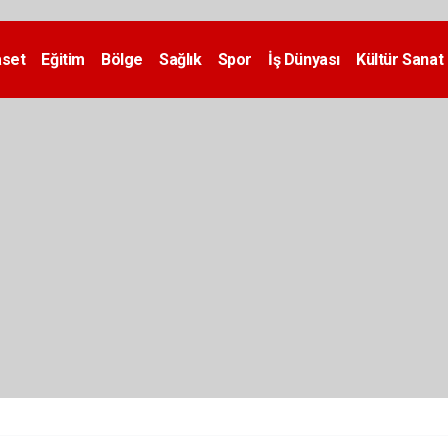
aset
Eğitim
Bölge
Sağlık
Spor
İş Dünyası
Kültür Sanat