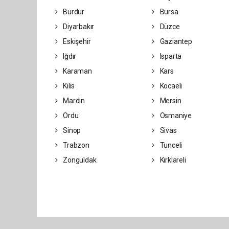
Burdur
Bursa
Diyarbakır
Düzce
Eskişehir
Gaziantep
Iğdır
Isparta
Karaman
Kars
Kilis
Kocaeli
Mardin
Mersin
Ordu
Osmaniye
Sinop
Sivas
Trabzon
Tunceli
Zonguldak
Kırklareli