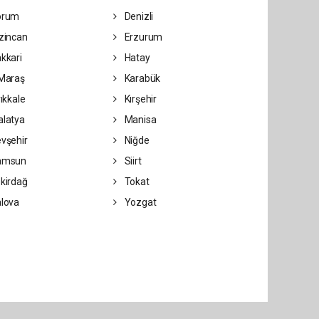
orum
Denizli
zincan
Erzurum
kkari
Hatay
Maraş
Karabük
rıkkale
Kırşehir
latya
Manisa
vşehir
Niğde
amsun
Siirt
kirdağ
Tokat
lova
Yozgat