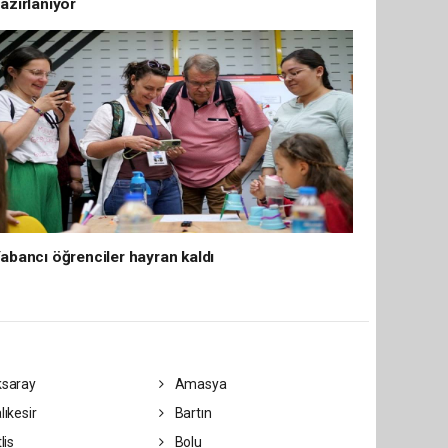
azırlanıyor
abancı öğrenciler hayran kaldı
saray
Amasya
lıkesir
Bartın
lis
Bolu