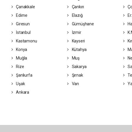
Çanakkale
Çankırı
Ç
Edirne
Elazığ
Er
Giresun
Gümüşhane
Ha
İstanbul
İzmir
K.
Kastamonu
Kayseri
Kı
Konya
Kütahya
Ma
Muğla
Muş
Ne
Rize
Sakarya
S
Şanlıurfa
Şırnak
Te
Uşak
Van
Ya
Ankara