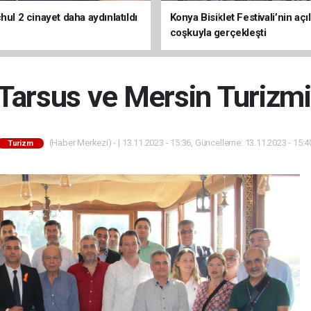
hul 2 cinayet daha aydınlatıldı
Konya Bisiklet Festivali’nin açıl
coşkuyla gerçekleşti
 Tarsus ve Mersin Turizm
(Haber Merkezi) - | 13.11.2023 - 15:36, Güncelleme: 13.11.2023 - 15:4
Turizm