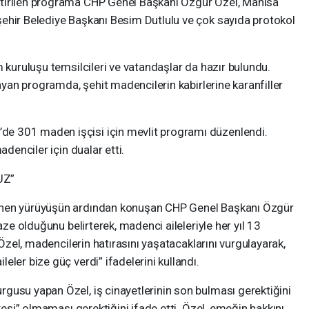
tirilen programa CHP Genel Başkanı Özgür Özel, Manisa
ehir Belediye Başkanı Besim Dutlulu ve çok sayıda protokol
m kuruluşu temsilcileri ve vatandaşlar da hazır bulundu.
layan programda, şehit madencilerin kabirlerine karanfiller
e 301 maden işçisi için mevlit programı düzenlendi.
adenciler için dualar etti.
UZ”
enen yürüyüşün ardından konuşan CHP Genel Başkanı Özgür
aze olduğunu belirterek, madenci aileleriyle her yıl 13
 Özel, madencilerin hatırasını yaşatacaklarını vurgulayarak,
ler bize güç verdi” ifadelerini kullandı.
gusu yapan Özel, iş cinayetlerinin son bulması gerektiğini
lkesi” olmaması gerektiğini ifade etti. Özel, emeğin hakkını