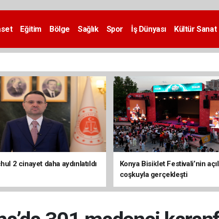
aset
Eğitim
Bölge
Sağlık
Spor
İş Dünyası
Kültür Sanat
hul 2 cinayet daha aydınlatıldı
Konya Bisiklet Festivali’nin açıl
coşkuyla gerçekleşti