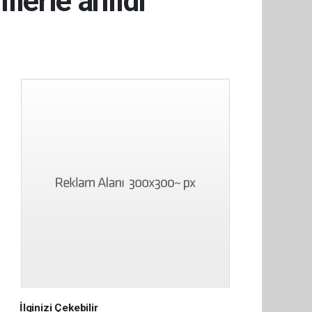
lerle anıldı
İlginizi Çekebilir