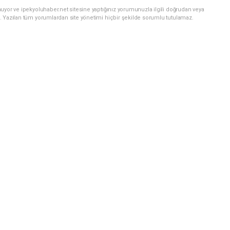
uyor ve ipekyoluhaber.net sitesine yaptığınız yorumunuzla ilgili doğrudan veya
. Yazılan tüm yorumlardan site yönetimi hiçbir şekilde sorumlu tutulamaz.