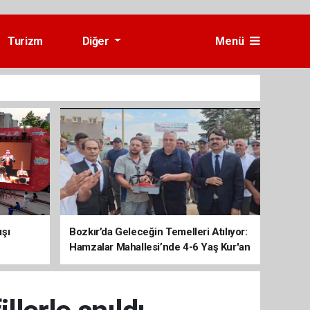
Turizm
Diğer
Menü
ışı
Bozkır’da Geleceğin Temelleri Atılıyor:
Hamzalar Mahallesi’nde 4-6 Yaş Kur'an
Kursu İnşaatı Başladı