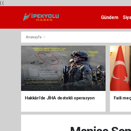
(
(
Gündem
Siy
Teknoloji
Anasayfa
Hakkâri’de JİHA destekli operasyon
Faili meç