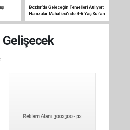
ışı
Bozkır’da Geleceğin Temelleri Atılıyor:
Hamzalar Mahallesi’nde 4-6 Yaş Kur'an
Kursu İnşaatı Başladı
i Gelişecek
0