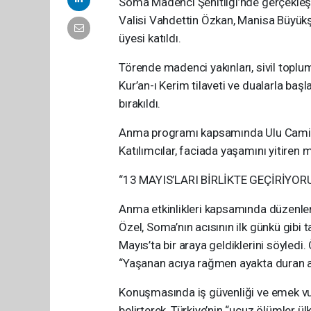
Soma Madenci Şehitliği’nde gerçekleş
Valisi Vahdettin Özkan, Manisa Büyükş
üyesi katıldı.
Törende madenci yakınları, sivil toplu
Kur’an-ı Kerim tilaveti ve dualarla baş
bırakıldı.
Anma programı kapsamında Ulu Cami’d
Katılımcılar, faciada yaşamını yitiren m
“13 MAYIS’LARI BİRLİKTE GEÇİRİYOR
Anma etkinlikleri kapsamında düzenl
Özel, Soma’nın acısının ilk günkü gibi t
Mayıs’ta bir araya geldiklerini söyledi.
“Yaşanan acıya rağmen ayakta duran aile
Konuşmasında iş güvenliği ve emek vur
belirterek, Türkiye’nin “ucuz ölümler ü