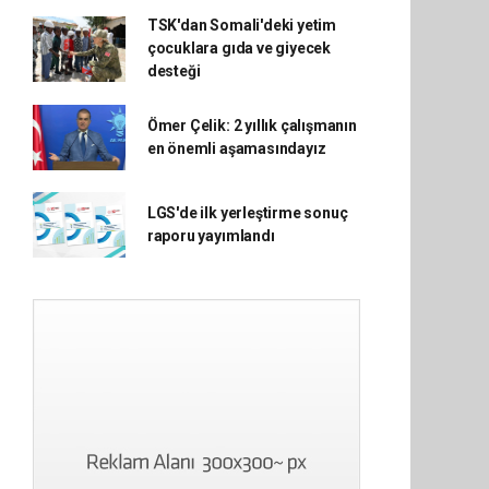
TSK'dan Somali'deki yetim
çocuklara gıda ve giyecek
desteği
Ömer Çelik: 2 yıllık çalışmanın
en önemli aşamasındayız
LGS'de ilk yerleştirme sonuç
raporu yayımlandı