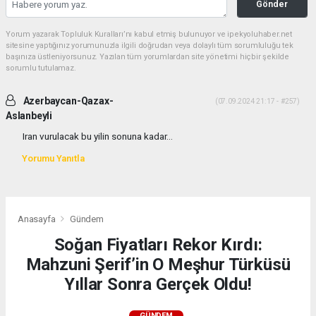
Gönder
Yorum yazarak Topluluk Kuralları’nı kabul etmiş bulunuyor ve ipekyoluhaber.net
sitesine yaptığınız yorumunuzla ilgili doğrudan veya dolaylı tüm sorumluluğu tek
başınıza üstleniyorsunuz. Yazılan tüm yorumlardan site yönetimi hiçbir şekilde
sorumlu tutulamaz.
Azerbaycan-Qazax-
(07.09.2024 21:17 - #257)
Aslanbeyli
Iran vurulacak bu yilin sonuna kadar...
Yorumu Yanıtla
Anasayfa
Gündem
Soğan Fiyatları Rekor Kırdı:
Mahzuni Şerif’in O Meşhur Türküsü
Yıllar Sonra Gerçek Oldu!
GÜNDEM