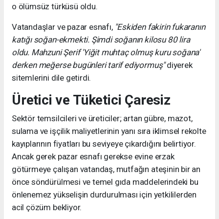
o ölümsüz türküsü oldu.
Vatandaşlar ve pazar esnafı,
"Eskiden fakirin fukaranın
katığı soğan-ekmekti. Şimdi soğanın kilosu 80 lira
oldu. Mahzuni Şerif 'Yiğit muhtaç olmuş kuru soğana'
derken meğerse bugünleri tarif ediyormuş"
diyerek
sitemlerini dile getirdi.
Üretici ve Tüketici Çaresiz
Sektör temsilcileri ve üreticiler; artan gübre, mazot,
sulama ve işçilik maliyetlerinin yanı sıra iklimsel rekolte
kayıplarının fiyatları bu seviyeye çıkardığını belirtiyor.
Ancak gerek pazar esnafı gerekse evine erzak
götürmeye çalışan vatandaş, mutfağın ateşinin bir an
önce söndürülmesi ve temel gıda maddelerindeki bu
önlenemez yükselişin durdurulması için yetkililerden
acil çözüm bekliyor.