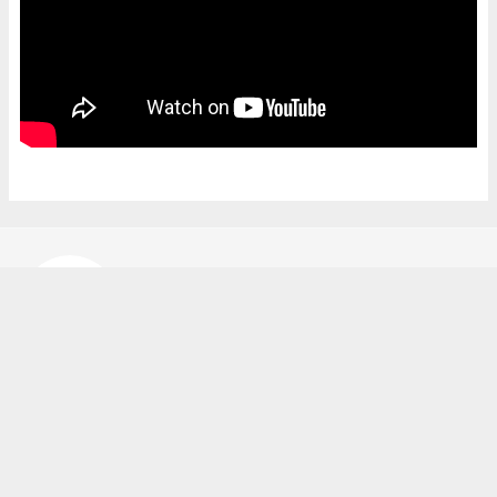
Bekir Karakuş
bekir@ipekyoluhaber.net
Okuyucu Yorumları
(0)