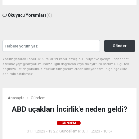
Okuyucu Yorumları
(0)
Gönder
Yorum yazarak Topluluk Kuralları’nı kabul etmiş bulunuyor ve ipekyoluhaber.net
sitesine yaptığınız yorumunuzla ilgili doğrudan veya dolaylı tüm sorumluluğu tek
başınıza üstleniyorsunuz. Yazılan tüm yorumlardan site yönetimi hiçbir şekilde
sorumlu tutulamaz.
Anasayfa
Gündem
ABD uçakları İncirlik'e neden geldi?
GÜNDEM
01.11.2023 - 13:27, Güncelleme: 03.11.2023 - 10:57