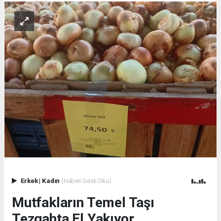
Erkek
|
Kadın
(Haberi Sesli Oku)
Mutfakların Temel Taşı
Tezgahta El Yakıyor