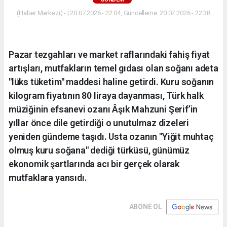
(Haber Merkezi) - | 20.07.2026 - 22:04, Güncelleme: 20.07.2026 - 22:38
Pazar tezgahları ve market raflarındaki fahiş fiyat
artışları, mutfakların temel gıdası olan soğanı adeta
"lüks tüketim" maddesi haline getirdi. Kuru soğanın
kilogram fiyatının 80 liraya dayanması, Türk halk
müziğinin efsanevi ozanı Âşık Mahzuni Şerif’in
yıllar önce dile getirdiği o unutulmaz dizeleri
yeniden gündeme taşıdı. Usta ozanın "Yiğit muhtaç
olmuş kuru soğana" dediği türküsü, günümüz
ekonomik şartlarında acı bir gerçek olarak
mutfaklara yansıdı.
ABONE OL