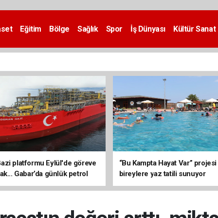
aset
Eğitim
Bölge
Sağlık
Spor
İş Dünyası
Kültür Sanat
zi platformu Eylül'de göreve
“Bu Kampta Hayat Var” projesi
ak... Gabar’da günlük petrol
bireylere yaz tatili sunuyor
3 bin 200 varile ulaştı