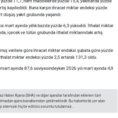
e yüzde 11,7, ham maddelerde yüzde 15,4, yakıtlarda yüzde
tış kaydedildi. Buna karşın ihracat miktar endeksi yüzde
ert düşüş yakıt grubunda yaşandı.
si mart ayında yıllık bazda yüzde 6,3 yükseldi. İthalat miktar
da, içecek ve tütün grubunda ithalat miktarındaki artış
lmış verilere göre ihracat miktar endeksi şubata göre yüzde
ithalat miktar endeksi yüzde 2,5 artarak 131,3 oldu.
ı mart ayında 87,6 seviyesindeyken 2026 yılı mart ayında 4,9
yaz Haber Ajansı (BHA) ve diğer ajanslar tarafından eklenen tüm
 olmadan ajans kanallarından çekilmektedir. Bu haberlerde yer alan
 sitemizin hiç bir editörü sorumlu tutulamaz...