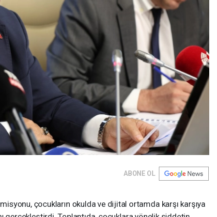
ABONE OL
syonu, çocukların okulda ve dijital ortamda karşı karşıya
sını gerçekleştirdi. Toplantıda, çocuklara yönelik şiddetin