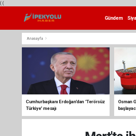
(
(
Gündem
Siy
Teknoloji
Anasayfa
Cumhurbaşkanı Erdoğan’dan 'Terörsüz
Osman Ga
Türkiye' mesajı
başlayac
üretimi 8