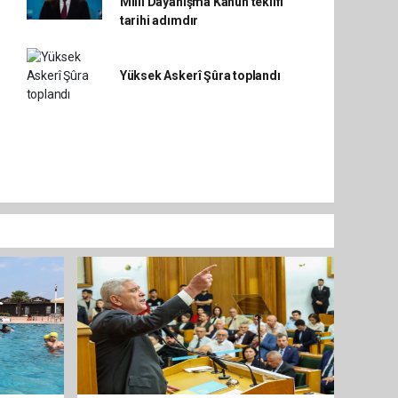
Millî Dayanışma Kanun teklifi
tarihi adımdır
Yüksek Askerî Şûra toplandı