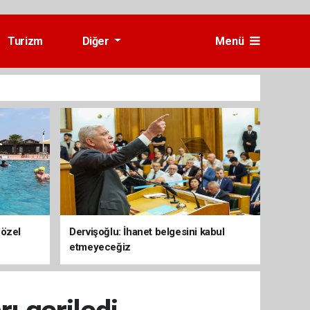
Turizm
Diğer
Menü
 özel
Dervişoğlu: İhanet belgesini kabul
etmeyeceğiz