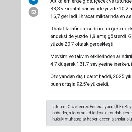
Alt kalemlerde gıda, içecek ve tütünd
33,3 ve imalat sanayinde yüzde 10,2 ar
16,7 geriledi. İhracat miktarında en s
İthalat tarafında ise birim değer endek
endeksi de yüzde 1,8 artış gösterdi. Gı
yüzde 20,7 olarak gerçekleşti.
Mevsim ve takvim etkilerinden arındırı
4,7 düşerek 131,7 seviyesine inerken, 
Öte yandan dış ticaret haddi, 2025 yıl
puan artışla 92,5’e yükseldi.
İnternet Gazetecileri Federasyonu (İGF), Be
haberler, sitemizin editörlerinin müdahalesi
hukuki muhataplar haberi geçen ajanslar olup