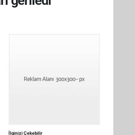
rı geriledi
İlginizi Çekebilir