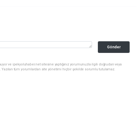
Gönder
uyor ve ipekyoluhaber.net sitesine yaptığınız yorumunuzla ilgili doğrudan veya
. Yazılan tüm yorumlardan site yönetimi hiçbir şekilde sorumlu tutulamaz.