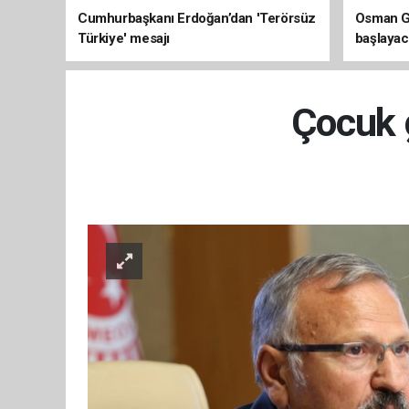
Cumhurbaşkanı Erdoğan’dan 'Terörsüz
Osman Ga
Türkiye' mesajı
başlayac
üretimi 8
Çocuk g