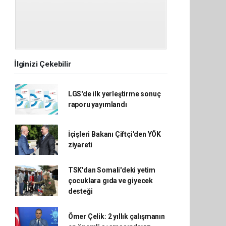
İlginizi Çekebilir
LGS'de ilk yerleştirme sonuç
raporu yayımlandı
İçişleri Bakanı Çiftçi'den YÖK
ziyareti
TSK'dan Somali'deki yetim
çocuklara gıda ve giyecek
desteği
Ömer Çelik: 2 yıllık çalışmanın