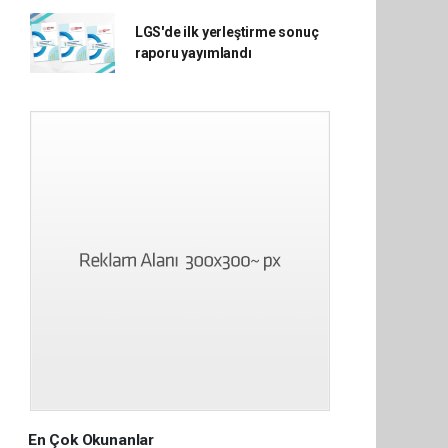
LGS'de ilk yerleştirme sonuç
raporu yayımlandı
En Çok Okunanlar