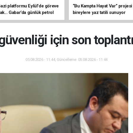
zi platformu Eylül'de göreve
“Bu Kampta Hayat Var” projesi
ak... Gabar’da günlük petrol
bireylere yaz tatili sunuyor
3 bin 200 varile ulaştı
üvenliği için son toplantı
05.08.2026 - 11:44, Güncelleme: 05.08.2026 - 11:44