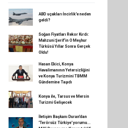
ABD uçakları İncirlik'e neden
geldi?
Soğan Fiyatları Rekor Kırdı:
Mahzuni Şerif’in O Meşhur
Türküsü Yıllar Sonra Gerçek
Oldu!
Hasan Ekici, Konya
Havalimanının Yetersizliğini
ve Konya Turizmini TBMM
Gündemine Taşıdı
Konya ile, Tarsus ve Mersin
Turizmi Gelişecek
İletişim Başkanı Duran'dan
'Terörsüz Türkiye' yorumu...