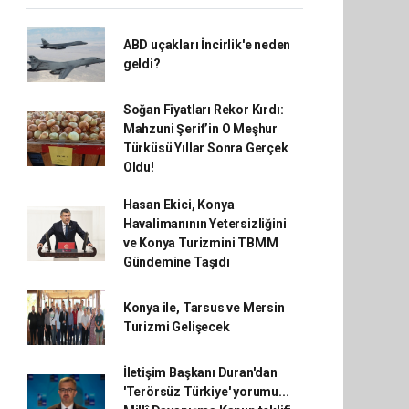
ABD uçakları İncirlik'e neden
geldi?
Soğan Fiyatları Rekor Kırdı:
Mahzuni Şerif’in O Meşhur
Türküsü Yıllar Sonra Gerçek
Oldu!
Hasan Ekici, Konya
Havalimanının Yetersizliğini
ve Konya Turizmini TBMM
Gündemine Taşıdı
Konya ile, Tarsus ve Mersin
Turizmi Gelişecek
İletişim Başkanı Duran'dan
'Terörsüz Türkiye' yorumu...