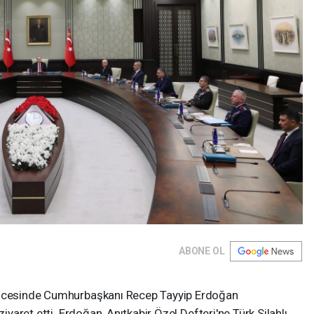
ABONE OL
 öncesinde Cumhurbaşkanı Recep Tayyip Erdoğan
ziyaret etti. Erdoğan, Anıtkabir Özel Defteri'ne Türk Silahlı