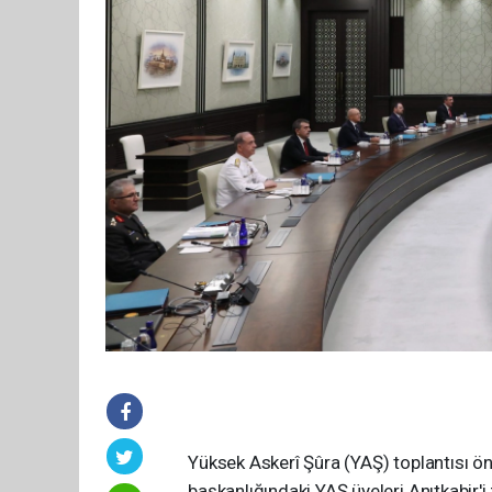
Yüksek Askerî Şûra (YAŞ) toplantısı
başkanlığındaki YAŞ üyeleri Anıtkabir'i 