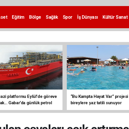
aset
Eğitim
Bölge
Sağlık
Spor
İş Dünyası
Kültür Sanat
zi platformu Eylül'de göreve
“Bu Kampta Hayat Var” projesi
ak... Gabar’da günlük petrol
bireylere yaz tatili sunuyor
3 bin 200 varile ulaştı