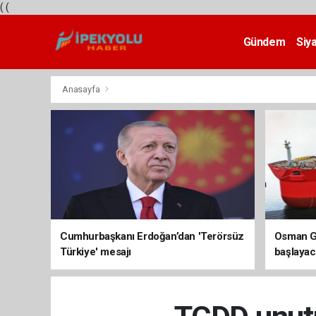
(
(
Gündem
Siy
Teknoloji
Anasayfa
Cumhurbaşkanı Erdoğan’dan 'Terörsüz
Osman Ga
Türkiye' mesajı
başlayac
üretimi 8