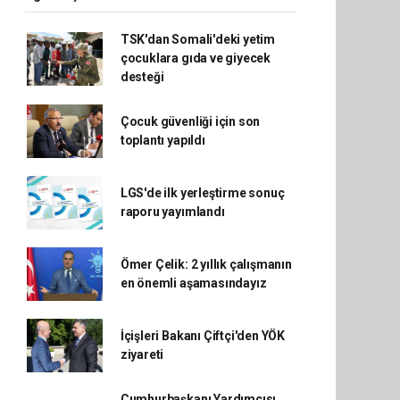
TSK'dan Somali'deki yetim
çocuklara gıda ve giyecek
desteği
Çocuk güvenliği için son
toplantı yapıldı
LGS'de ilk yerleştirme sonuç
raporu yayımlandı
Ömer Çelik: 2 yıllık çalışmanın
en önemli aşamasındayız
İçişleri Bakanı Çiftçi'den YÖK
ziyareti
Cumhurbaşkanı Yardımcısı