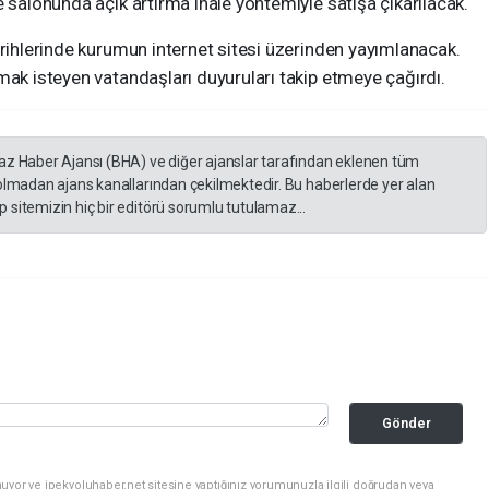
e salonunda açık artırma ihale yöntemiyle satışa çıkarılacak.
arihlerinde kurumun internet sitesi üzerinden yayımlanacak.
mak isteyen vatandaşları duyuruları takip etmeye çağırdı.
yaz Haber Ajansı (BHA) ve diğer ajanslar tarafından eklenen tüm
 olmadan ajans kanallarından çekilmektedir. Bu haberlerde yer alan
 sitemizin hiç bir editörü sorumlu tutulamaz...
Gönder
uyor ve ipekyoluhaber.net sitesine yaptığınız yorumunuzla ilgili doğrudan veya