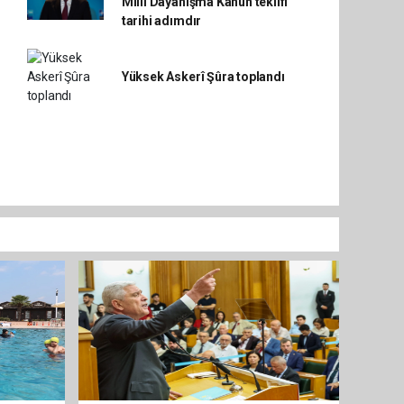
Millî Dayanışma Kanun teklifi
tarihi adımdır
Yüksek Askerî Şûra toplandı