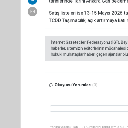
tarihlerinde Tarihî Ankara Garı beklem
Satış listeleri ise 13-15 Mayıs 2026 t
TCDD Taşımacılık, açık artırmaya katıl
İnternet Gazetecileri Federasyonu (İGF), Be
haberler, sitemizin editörlerinin müdahalesi
hukuki muhataplar haberi geçen ajanslar olup
Okuyucu Yorumları
(0)
Yorum yazarak Topluluk Kuralları’nı kabul etmiş bulun