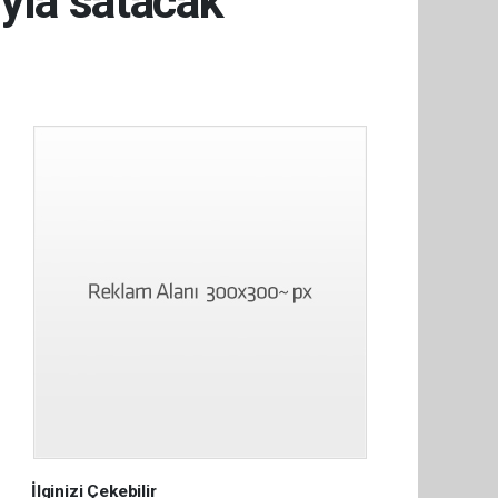
yla satacak
İlginizi Çekebilir