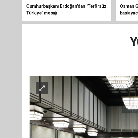
Cumhurbaşkanı Erdoğan’dan 'Terörsüz
Osman Ga
Türkiye' mesajı
başlayac
üretimi 8
Y