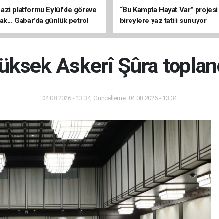
zi platformu Eylül'de göreve
“Bu Kampta Hayat Var” projesi
ak... Gabar’da günlük petrol
bireylere yaz tatili sunuyor
3 bin 200 varile ulaştı
üksek Askerî Şûra toplan
04.08.2026 - 13:34, Güncelleme: 04.08.2026 - 13:34