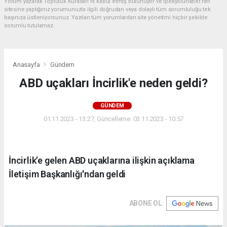
Yorum yazarak Topluluk Kuralları’nı kabul etmiş bulunuyor ve ipekyoluhaber.net
sitesine yaptığınız yorumunuzla ilgili doğrudan veya dolaylı tüm sorumluluğu tek
başınıza üstleniyorsunuz. Yazılan tüm yorumlardan site yönetimi hiçbir şekilde
sorumlu tutulamaz.
Anasayfa
Gündem
ABD uçakları İncirlik'e neden geldi?
GÜNDEM
01.11.2023 - 13:27, Güncelleme: 03.11.2023 - 10:57
İncirlik’e gelen ABD uçaklarına ilişkin açıklama
İletişim Başkanlığı'ndan geldi
ABONE OL