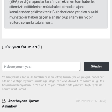
(BHA) ve diğer ajanslar tarafından eklenen tüm haberler,
sitemizin editörlerinin müdahalesi olmadan ajans
kanallarından çekilmektedir. Bu haberlerde yer alan hukuki
muhataplar haberi geçen ajanslar olup sitemizin hiç bir
editörü sorumlu tutulamaz...
Okuyucu Yorumları
(1)
Gönder
Yorum yazarak Topluluk Kuralları’nı kabul etmiş bulunuyor ve ipekyoluhaber.net
sitesine yaptığınız yorumunuzla ilgili doğrudan veya dolaylı tüm sorumluluğu tek
başınıza üstleniyorsunuz. Yazılan tüm yorumlardan site yönetimi hiçbir şekilde
sorumlu tutulamaz.
Azerbaycan-Qazax-
(07.09.2024 21:17 - #257)
Aslanbeyli