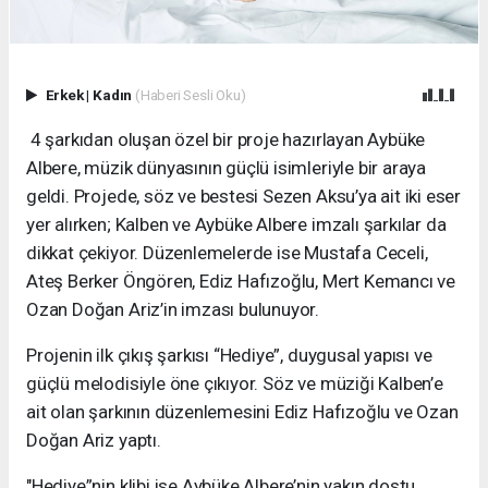
Erkek
|
Kadın
(Haberi Sesli Oku)
4 şarkıdan oluşan özel bir proje hazırlayan Aybüke
Albere, müzik dünyasının güçlü isimleriyle bir araya
geldi. Projede, söz ve bestesi Sezen Aksu’ya ait iki eser
yer alırken; Kalben ve Aybüke Albere imzalı şarkılar da
dikkat çekiyor. Düzenlemelerde ise Mustafa Ceceli,
Ateş Berker Öngören, Ediz Hafızoğlu, Mert Kemancı ve
Ozan Doğan Ariz’in imzası bulunuyor.
Projenin ilk çıkış şarkısı “Hediye”, duygusal yapısı ve
güçlü melodisiyle öne çıkıyor. Söz ve müziği Kalben’e
ait olan şarkının düzenlemesini Ediz Hafızoğlu ve Ozan
Doğan Ariz yaptı.
"Hediye”nin klibi ise Aybüke Albere’nin yakın dostu,