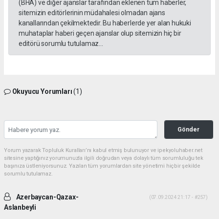
(BHA) ve diğer ajanslar tarafından eklenen tüm haberler,
sitemizin editörlerinin müdahalesi olmadan ajans
kanallarından çekilmektedir. Bu haberlerde yer alan hukuki
muhataplar haberi geçen ajanslar olup sitemizin hiç bir
editörü sorumlu tutulamaz...
Okuyucu Yorumları
(1)
Gönder
Yorum yazarak Topluluk Kuralları’nı kabul etmiş bulunuyor ve ipekyoluhaber.net
sitesine yaptığınız yorumunuzla ilgili doğrudan veya dolaylı tüm sorumluluğu tek
başınıza üstleniyorsunuz. Yazılan tüm yorumlardan site yönetimi hiçbir şekilde
sorumlu tutulamaz.
Azerbaycan-Qazax-
(07.09.2024 21:17 - #257)
Aslanbeyli