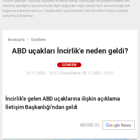
Yorum yazarak Topluluk Kuralları’nı kabul etmiş bulunuyor ve ipekyoluhaber.net
sitesine yaptığınız yorumunuzla ilgili doğrudan veya dolaylı tüm sorumluluğu tek
başınıza üstleniyorsunuz. Yazılan tüm yorumlardan site yönetimi hiçbir şekilde
sorumlu tutulamaz.
Anasayfa
Gündem
ABD uçakları İncirlik'e neden geldi?
GÜNDEM
01.11.2023 - 13:27, Güncelleme: 03.11.2023 - 10:57
İncirlik’e gelen ABD uçaklarına ilişkin açıklama
İletişim Başkanlığı'ndan geldi
ABONE OL