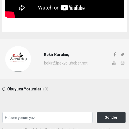
Bekir Karakuş
bekir@ipekyoluhaber.net
Okuyucu Yorumları
(0)
Gönder