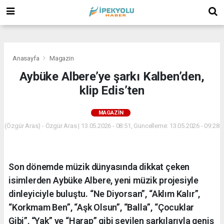
(
(
(
Anasayfa
Magazin
Aybüke Albere’ye şarkı Kalben’den,
klip Edis’ten
MAGAZIN
(Özgür Aras) - Özgür Aras | 13.05.2026 - 08:51, Güncelleme: 13.05.2026 - 09:28
Son dönemde müzik dünyasında dikkat çeken
isimlerden Aybüke Albere, yeni müzik projesiyle
dinleyiciyle buluştu. “Ne Diyorsan”, “Aklım Kalır”,
“Korkmam Ben”, “Aşk Olsun”, “Balla”, “Çocuklar
Gibi”, “Yak” ve “Harap” gibi sevilen şarkılarıyla geniş