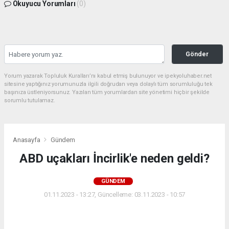
Okuyucu Yorumları
(0)
Gönder
Yorum yazarak Topluluk Kuralları’nı kabul etmiş bulunuyor ve ipekyoluhaber.net
sitesine yaptığınız yorumunuzla ilgili doğrudan veya dolaylı tüm sorumluluğu tek
başınıza üstleniyorsunuz. Yazılan tüm yorumlardan site yönetimi hiçbir şekilde
sorumlu tutulamaz.
Anasayfa
Gündem
ABD uçakları İncirlik'e neden geldi?
GÜNDEM
01.11.2023 - 13:27, Güncelleme: 03.11.2023 - 10:57