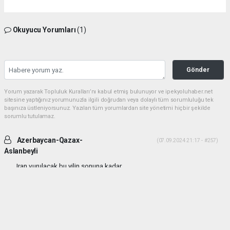
Okuyucu Yorumları
(1)
Gönder
Yorum yazarak Topluluk Kuralları’nı kabul etmiş bulunuyor ve ipekyoluhaber.net
sitesine yaptığınız yorumunuzla ilgili doğrudan veya dolaylı tüm sorumluluğu tek
başınıza üstleniyorsunuz. Yazılan tüm yorumlardan site yönetimi hiçbir şekilde
sorumlu tutulamaz.
Azerbaycan-Qazax-
(07.09.2024 21:17 - #257)
Aslanbeyli
Iran vurulacak bu yilin sonuna kadar...
Yorumu Yanıtla