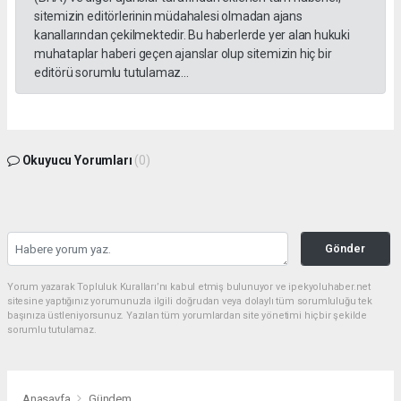
sitemizin editörlerinin müdahalesi olmadan ajans
kanallarından çekilmektedir. Bu haberlerde yer alan hukuki
muhataplar haberi geçen ajanslar olup sitemizin hiç bir
editörü sorumlu tutulamaz...
Okuyucu Yorumları
(0)
Gönder
Yorum yazarak Topluluk Kuralları’nı kabul etmiş bulunuyor ve ipekyoluhaber.net
sitesine yaptığınız yorumunuzla ilgili doğrudan veya dolaylı tüm sorumluluğu tek
başınıza üstleniyorsunuz. Yazılan tüm yorumlardan site yönetimi hiçbir şekilde
sorumlu tutulamaz.
Anasayfa
Gündem