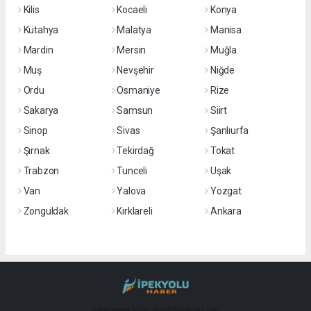
Kilis
Kocaeli
Konya
Kütahya
Malatya
Manisa
Mardin
Mersin
Muğla
Muş
Nevşehir
Niğde
Ordu
Osmaniye
Rize
Sakarya
Samsun
Siirt
Sinop
Sivas
Şanlıurfa
Şırnak
Tekirdağ
Tokat
Trabzon
Tunceli
Uşak
Van
Yalova
Yozgat
Zonguldak
Kırklareli
Ankara
haber paketi
haber scripti
haber yazılımı