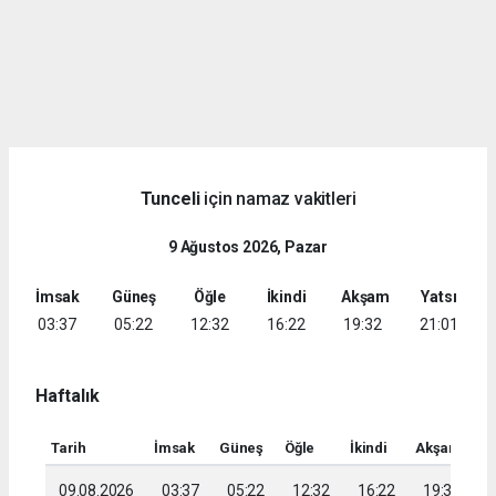
Tunceli
için namaz vakitleri
9 Ağustos 2026, Pazar
İmsak
Güneş
Öğle
İkindi
Akşam
Yatsı
03:37
05:22
12:32
16:22
19:32
21:01
Haftalık
Tarih
İmsak
Güneş
Öğle
İkindi
Akşam
Ya
09.08.2026
03:37
05:22
12:32
16:22
19:32
2