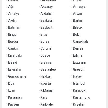
Ağrı
Aksaray
Amasya
Antalya
Ardahan
Artvin
Aydın
Balıkesir
Bartın
Batman
Bayburt
Bilecik
Bingöl
Bitlis
Bolu
Burdur
Bursa
Çanakkale
Çankırı
Çorum
Denizli
Diyarbakır
Düzce
Edirne
Elazığ
Erzincan
Erzurum
Eskişehir
Gaziantep
Giresun
Gümüşhane
Hakkari
Hatay
Iğdır
Isparta
İstanbul
İzmir
K.Maraş
Karabük
Karaman
Kars
Kastamonu
Kayseri
Kırıkkale
Kırşehir