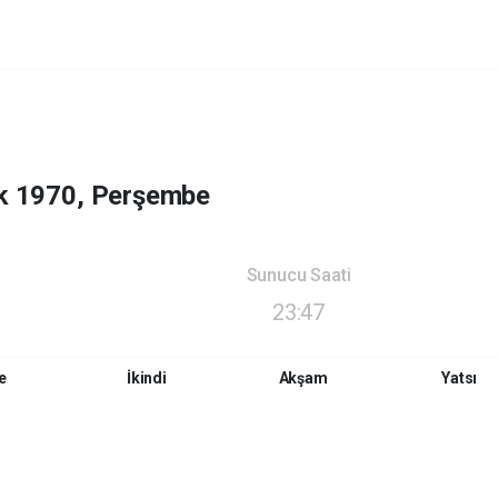
k 1970, Perşembe
Sunucu Saati
23:47
e
İkindi
Akşam
Yatsı