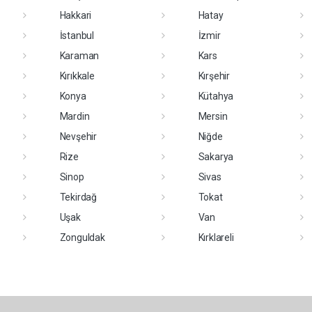
Hakkari
Hatay
İstanbul
İzmir
Karaman
Kars
Kırıkkale
Kırşehir
Konya
Kütahya
Mardin
Mersin
Nevşehir
Niğde
Rize
Sakarya
Sinop
Sivas
Tekirdağ
Tokat
Uşak
Van
Zonguldak
Kırklareli