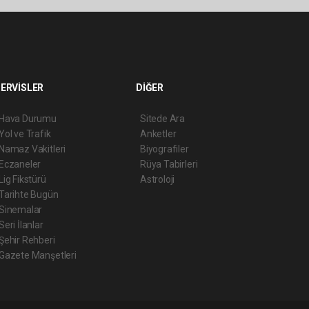
ERVİSLER
DİĞER
Hava Durumu
Sitede Ara
Yol ve Trafik
Anketler
Namaz Vakitleri
Biyografiler
Eczaneler
Rüya Tabirleri
Lig Fikstürü
Astroloji
Tarihte Bugün
Sinemalar
Seri İlanlar
Şehir Rehberi
Gazete Manşetleri