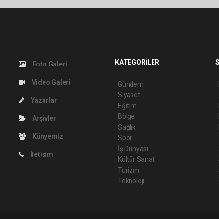
KATEGORİLER
S
Foto Galeri
Video Galeri
Gündem
Siyaset
Yazarlar
Eğitim
Bölge
Arşivler
Sağlık
Künyemiz
Spor
İş Dünyası
İletişim
Kültür Sanat
Turizm
Teknoloji