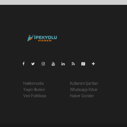
Pro-0.176
Hakkımızda
Kullanım Şartları
Yayın İlkeleri
Whatsapp İhbar
Veri Politikası
Haber Gönder