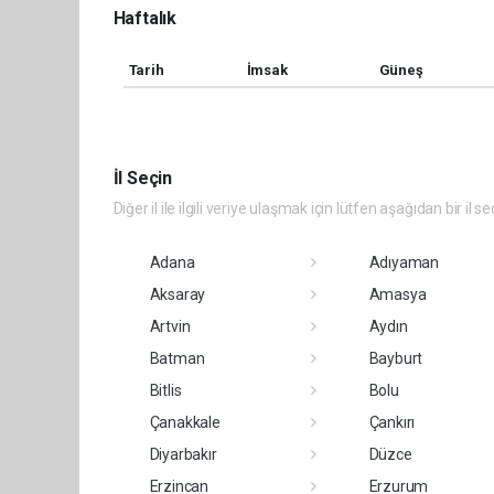
Haftalık
Tarih
İmsak
Güneş
İl Seçin
Diğer il ile ilgili veriye ulaşmak için lütfen aşağıdan bir il se
Adana
Adıyaman
Aksaray
Amasya
Artvin
Aydın
Batman
Bayburt
Bitlis
Bolu
Çanakkale
Çankırı
Diyarbakır
Düzce
Erzincan
Erzurum