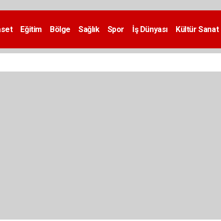
aset
Eğitim
Bölge
Sağlık
Spor
İş Dünyası
Kültür Sanat