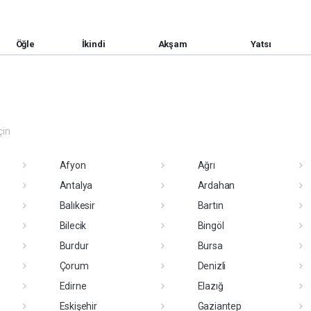
Öğle
İkindi
Akşam
Yatsı
çin
Afyon
Ağrı
Antalya
Ardahan
Balıkesir
Bartın
Bilecik
Bingöl
Burdur
Bursa
Çorum
Denizli
Edirne
Elazığ
Eskişehir
Gaziantep