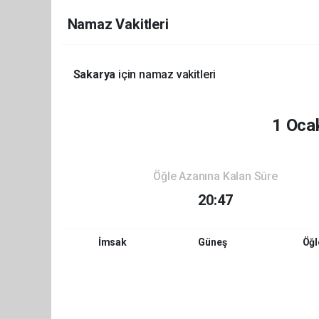
Namaz Vakitleri
Sakarya
için namaz vakitleri
1 Oca
Öğle Azanına Kalan Süre
20:47
İmsak
Güneş
Öğl