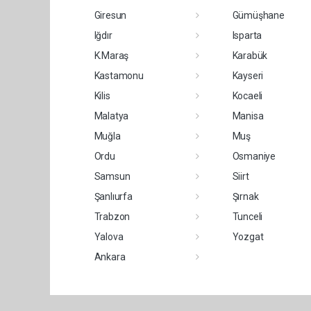
Giresun
Gümüşhane
Iğdır
Isparta
K.Maraş
Karabük
Kastamonu
Kayseri
Kilis
Kocaeli
Malatya
Manisa
Muğla
Muş
Ordu
Osmaniye
Samsun
Siirt
Şanlıurfa
Şırnak
Trabzon
Tunceli
Yalova
Yozgat
Ankara