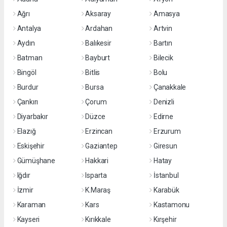
Ağrı
Aksaray
Amasya
Antalya
Ardahan
Artvin
Aydın
Balıkesir
Bartın
Batman
Bayburt
Bilecik
Bingöl
Bitlis
Bolu
Burdur
Bursa
Çanakkale
Çankırı
Çorum
Denizli
Diyarbakır
Düzce
Edirne
Elazığ
Erzincan
Erzurum
Eskişehir
Gaziantep
Giresun
Gümüşhane
Hakkari
Hatay
Iğdır
Isparta
İstanbul
İzmir
K.Maraş
Karabük
Karaman
Kars
Kastamonu
Kayseri
Kırıkkale
Kırşehir