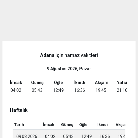
Adana
için namaz vakitleri
9 Ağustos 2026, Pazar
İmsak
Güneş
Öğle
İkindi
Akşam
Yatsı
04:02
05:43
12:49
16:36
19:45
21:10
Haftalık
Tarih
İmsak
Güneş
Öğle
İkindi
Akşam
Ya
09.08.2026
04:02
05:43
12:49
16:36
19:45
2