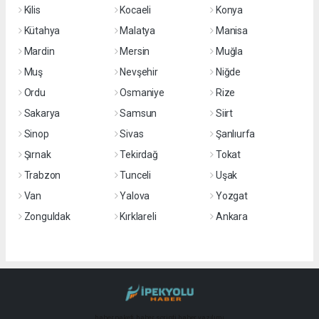
Kilis
Kocaeli
Konya
Kütahya
Malatya
Manisa
Mardin
Mersin
Muğla
Muş
Nevşehir
Niğde
Ordu
Osmaniye
Rize
Sakarya
Samsun
Siirt
Sinop
Sivas
Şanlıurfa
Şırnak
Tekirdağ
Tokat
Trabzon
Tunceli
Uşak
Van
Yalova
Yozgat
Zonguldak
Kırklareli
Ankara
haber paketi
haber scripti
haber yazılımı