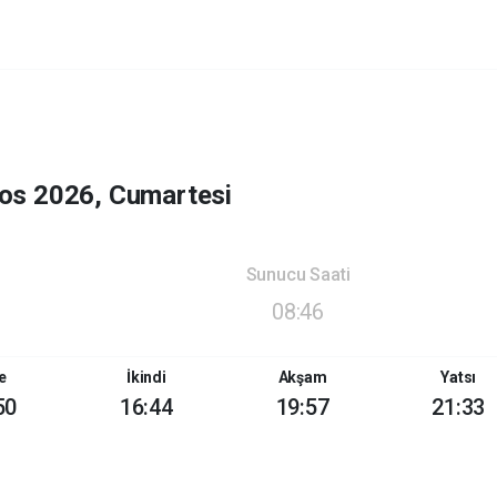
os 2026, Cumartesi
Sunucu Saati
08:46
e
İkindi
Akşam
Yatsı
50
16:44
19:57
21:33