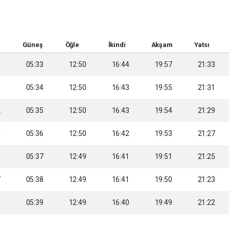
Güneş
Öğle
İkindi
Akşam
Yatsı
9
05:33
12:50
16:44
19:57
21:33
1
05:34
12:50
16:43
19:55
21:31
2
05:35
12:50
16:43
19:54
21:29
4
05:36
12:50
16:42
19:53
21:27
6
05:37
12:49
16:41
19:51
21:25
7
05:38
12:49
16:41
19:50
21:23
9
05:39
12:49
16:40
19:49
21:22