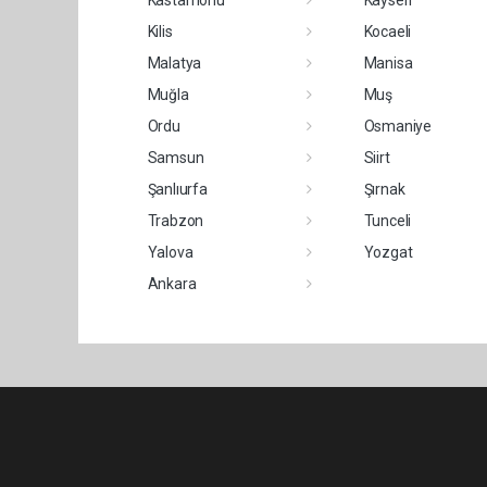
Kastamonu
Kayseri
Kilis
Kocaeli
Malatya
Manisa
Muğla
Muş
Ordu
Osmaniye
Samsun
Siirt
Şanlıurfa
Şırnak
Trabzon
Tunceli
Yalova
Yozgat
Ankara