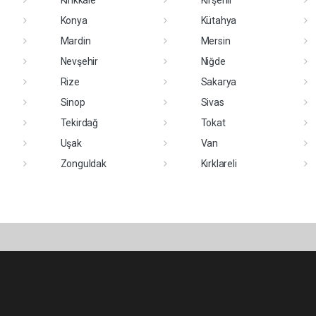
Kırıkkale
Kırşehir
Konya
Kütahya
Mardin
Mersin
Nevşehir
Niğde
Rize
Sakarya
Sinop
Sivas
Tekirdağ
Tokat
Uşak
Van
Zonguldak
Kırklareli