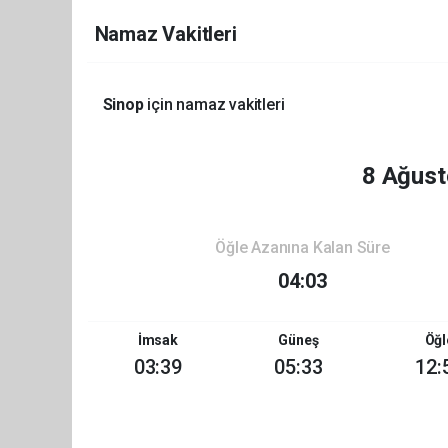
Namaz Vakitleri
Sinop
için namaz vakitleri
8 Ağust
Öğle Azanına Kalan Süre
04:03
İmsak
Güneş
Öğl
03:39
05:33
12: