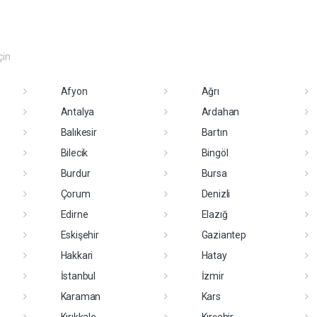
çin
Afyon
Ağrı
Antalya
Ardahan
Balıkesir
Bartın
Bilecik
Bingöl
Burdur
Bursa
Çorum
Denizli
Edirne
Elazığ
Eskişehir
Gaziantep
Hakkari
Hatay
İstanbul
İzmir
Karaman
Kars