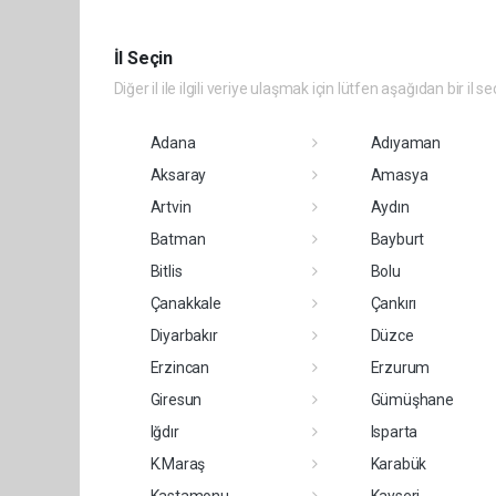
İl Seçin
Diğer il ile ilgili veriye ulaşmak için lütfen aşağıdan bir il se
Adana
Adıyaman
Aksaray
Amasya
Artvin
Aydın
Batman
Bayburt
Bitlis
Bolu
Çanakkale
Çankırı
Diyarbakır
Düzce
Erzincan
Erzurum
Giresun
Gümüşhane
Iğdır
Isparta
K.Maraş
Karabük