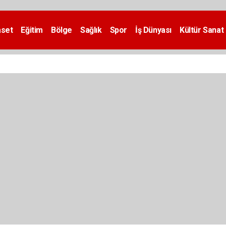
aset
Eğitim
Bölge
Sağlık
Spor
İş Dünyası
Kültür Sanat