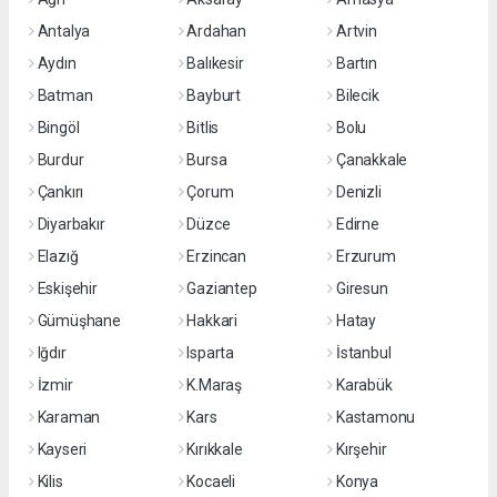
Antalya
Ardahan
Artvin
Aydın
Balıkesir
Bartın
Batman
Bayburt
Bilecik
Bingöl
Bitlis
Bolu
Burdur
Bursa
Çanakkale
Çankırı
Çorum
Denizli
Diyarbakır
Düzce
Edirne
Elazığ
Erzincan
Erzurum
Eskişehir
Gaziantep
Giresun
Gümüşhane
Hakkari
Hatay
Iğdır
Isparta
İstanbul
İzmir
K.Maraş
Karabük
Karaman
Kars
Kastamonu
Kayseri
Kırıkkale
Kırşehir
Kilis
Kocaeli
Konya