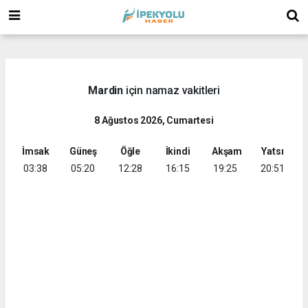
(
(
Mardin
için namaz vakitleri
8 Ağustos 2026, Cumartesi
İmsak
Güneş
Öğle
İkindi
Akşam
Yatsı
03:38
05:20
12:28
16:15
19:25
20:51