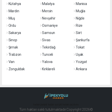
Kütahya
Malatya
Manisa
Mardin
Mersin
Muğla
Muş
Nevşehir
Niğde
Ordu
Osmaniye
Rize
Sakarya
Samsun
Siirt
Sinop
Sivas
Şanlıurfa
Şırnak
Tekirdağ
Tokat
Trabzon
Tunceli
Uşak
Van
Yalova
Yozgat
Zonguldak
Kırklareli
Ankara
haber paketi
haber scripti
haber yazılımı
Tüm hakları saklı tutulmaktadır.Copyright 2026©