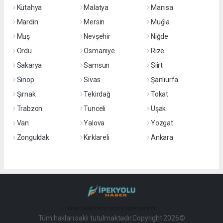
Kütahya
Malatya
Manisa
Mardin
Mersin
Muğla
Muş
Nevşehir
Niğde
Ordu
Osmaniye
Rize
Sakarya
Samsun
Siirt
Sinop
Sivas
Şanlıurfa
Şırnak
Tekirdağ
Tokat
Trabzon
Tunceli
Uşak
Van
Yalova
Yozgat
Zonguldak
Kırklareli
Ankara
haber paketi
haber scripti
haber yazılımı
Tüm hakları saklı tutulmaktadır.Copyright 2026©