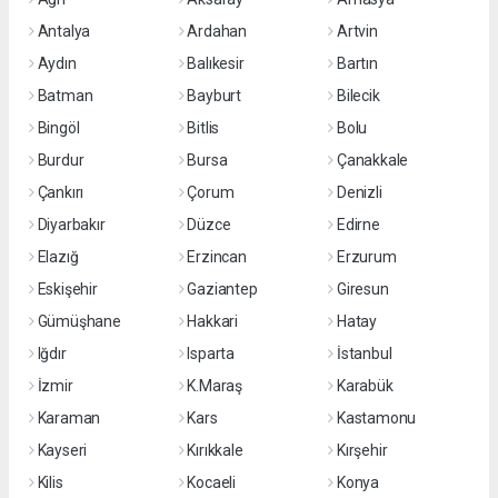
Antalya
Ardahan
Artvin
Aydın
Balıkesir
Bartın
Batman
Bayburt
Bilecik
Bingöl
Bitlis
Bolu
Burdur
Bursa
Çanakkale
Çankırı
Çorum
Denizli
Diyarbakır
Düzce
Edirne
Elazığ
Erzincan
Erzurum
Eskişehir
Gaziantep
Giresun
Gümüşhane
Hakkari
Hatay
Iğdır
Isparta
İstanbul
İzmir
K.Maraş
Karabük
Karaman
Kars
Kastamonu
Kayseri
Kırıkkale
Kırşehir
Kilis
Kocaeli
Konya