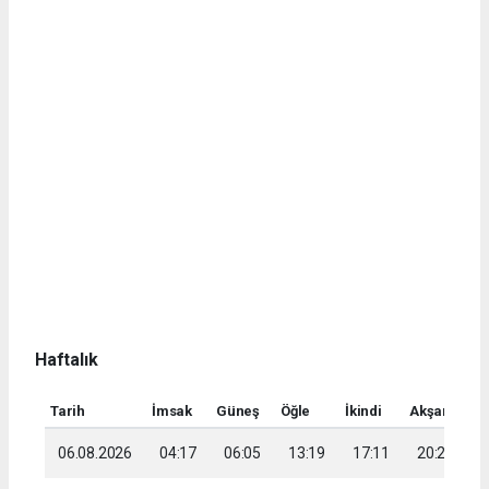
Haftalık
Tarih
İmsak
Güneş
Öğle
İkindi
Akşam
Ya
06.08.2026
04:17
06:05
13:19
17:11
20:23
2