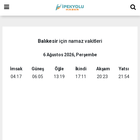
(
(
Balıkesir
için namaz vakitleri
6 Ağustos 2026, Perşembe
İmsak
Güneş
Öğle
İkindi
Akşam
Yatsı
04:17
06:05
13:19
17:11
20:23
21:54