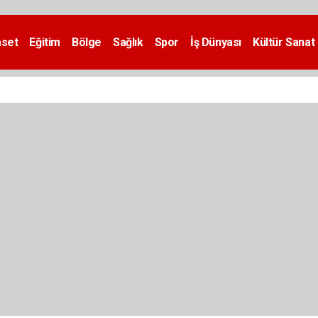
aset
Eğitim
Bölge
Sağlık
Spor
İş Dünyası
Kültür Sanat