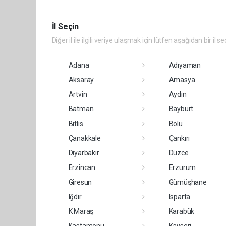
İl Seçin
Diğer il ile ilgili veriye ulaşmak için lütfen aşağıdan bir il se
Adana
Adıyaman
Aksaray
Amasya
Artvin
Aydın
Batman
Bayburt
Bitlis
Bolu
Çanakkale
Çankırı
Diyarbakır
Düzce
Erzincan
Erzurum
Giresun
Gümüşhane
Iğdır
Isparta
K.Maraş
Karabük