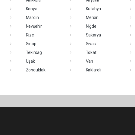
Kırıkkale
Kırşehir
Konya
Kütahya
Mardin
Mersin
Nevşehir
Niğde
Rize
Sakarya
Sinop
Sivas
Tekirdağ
Tokat
Uşak
Van
Zonguldak
Kırklareli