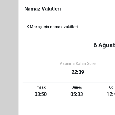
Namaz Vakitleri
K.Maraş
için namaz vakitleri
6 Ağus
Azanına Kalan Süre
22:39
İmsak
Güneş
Öğl
03:50
05:33
12: