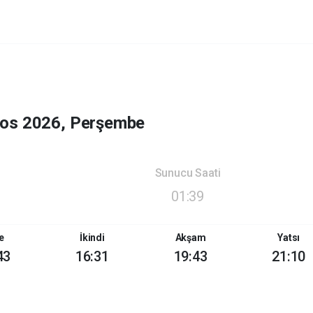
tos 2026, Perşembe
Sunucu Saati
01:39
e
İkindi
Akşam
Yatsı
43
16:31
19:43
21:10