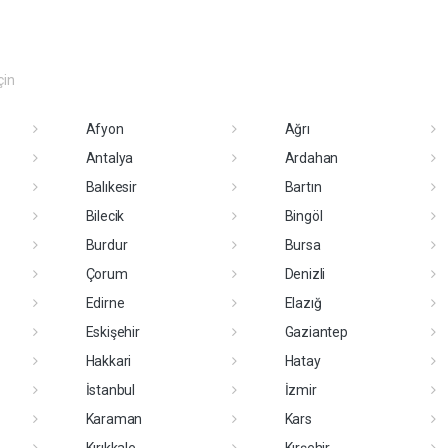
çin
Afyon
Ağrı
Antalya
Ardahan
Balıkesir
Bartın
Bilecik
Bingöl
Burdur
Bursa
Çorum
Denizli
Edirne
Elazığ
Eskişehir
Gaziantep
Hakkari
Hatay
İstanbul
İzmir
Karaman
Kars