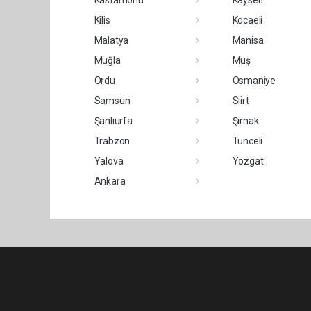
Kastamonu
Kayseri
Kilis
Kocaeli
Malatya
Manisa
Muğla
Muş
Ordu
Osmaniye
Samsun
Siirt
Şanlıurfa
Şırnak
Trabzon
Tunceli
Yalova
Yozgat
Ankara