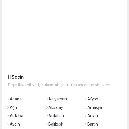
İl Seçin
Diğer il ile ilgili veriye ulaşmak için lütfen aşağıdan bir il seçin
Adana
Adıyaman
Afyon
Ağrı
Aksaray
Amasya
Antalya
Ardahan
Artvin
Aydın
Balıkesir
Bartın