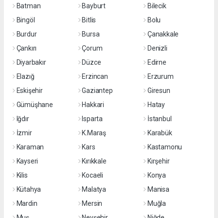
Batman
Bayburt
Bilecik
Bingöl
Bitlis
Bolu
Burdur
Bursa
Çanakkale
Çankırı
Çorum
Denizli
Diyarbakır
Düzce
Edirne
Elazığ
Erzincan
Erzurum
Eskişehir
Gaziantep
Giresun
Gümüşhane
Hakkari
Hatay
Iğdır
Isparta
İstanbul
İzmir
K.Maraş
Karabük
Karaman
Kars
Kastamonu
Kayseri
Kırıkkale
Kırşehir
Kilis
Kocaeli
Konya
Kütahya
Malatya
Manisa
Mardin
Mersin
Muğla
Muş
Nevşehir
Niğde