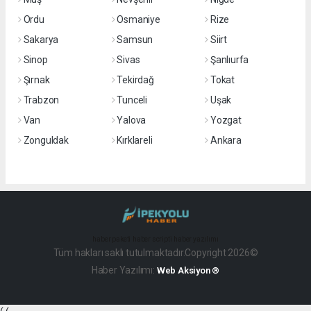
Ordu
Osmaniye
Rize
Sakarya
Samsun
Siirt
Sinop
Sivas
Şanlıurfa
Şırnak
Tekirdağ
Tokat
Trabzon
Tunceli
Uşak
Van
Yalova
Yozgat
Zonguldak
Kırklareli
Ankara
haber paketi
haber scripti
haber yazılımı
Tüm hakları saklı tutulmaktadır.Copyright 2026©
Haber Yazılımı:
Web Aksiyon ®