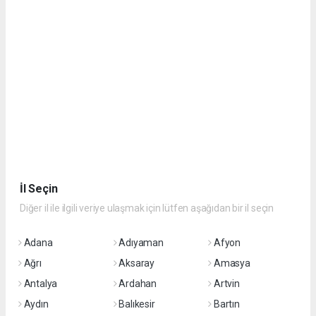
İl Seçin
Diğer il ile ilgili veriye ulaşmak için lütfen aşağıdan bir il seçin
Adana
Adıyaman
Afyon
Ağrı
Aksaray
Amasya
Antalya
Ardahan
Artvin
Aydın
Balıkesir
Bartın