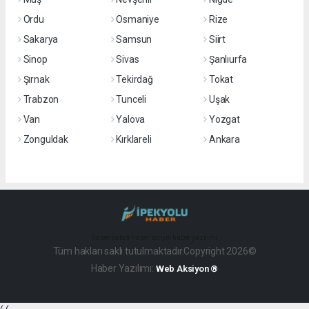
Ordu
Osmaniye
Rize
Sakarya
Samsun
Siirt
Sinop
Sivas
Şanlıurfa
Şırnak
Tekirdağ
Tokat
Trabzon
Tunceli
Uşak
Van
Yalova
Yozgat
Zonguldak
Kırklareli
Ankara
haber paketi
haber scripti
haber yazılımı
Tüm hakları saklı tutulmaktadır.Copyright 2026©
Haber Yazılımı:
Web Aksiyon ®