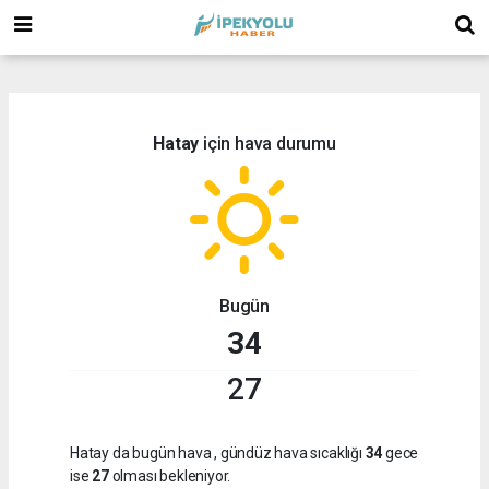
(
(
Hatay
için hava durumu
Bugün
34
27
Hatay da bugün hava
, gündüz hava sıcaklığı
34
gece
ise
27
olması bekleniyor.