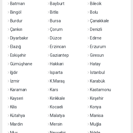
Batman
Bayburt
Bilecik
Bingöl
Bitlis
Bolu
Burdur
Bursa
Çanakkale
Çankırı
Çorum
Denizli
Diyarbakır
Düzce
Edirne
Elazığ
Erzincan
Erzurum
Eskişehir
Gaziantep
Giresun
Gümüşhane
Hakkari
Hatay
Iğdır
Isparta
İstanbul
İzmir
K.Maraş
Karabük
Karaman
Kars
Kastamonu
Kayseri
Kırıkkale
Kırşehir
Kilis
Kocaeli
Konya
Kütahya
Malatya
Manisa
Mardin
Mersin
Muğla
Muş
Nevşehir
Niğde