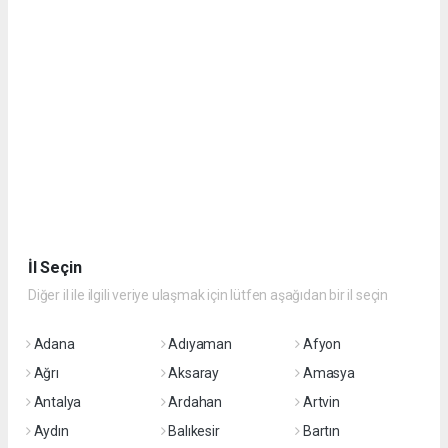
İl Seçin
Diğer il ile ilgili veriye ulaşmak için lütfen aşağıdan bir il seçin
Adana
Adıyaman
Afyon
Ağrı
Aksaray
Amasya
Antalya
Ardahan
Artvin
Aydın
Balıkesir
Bartın