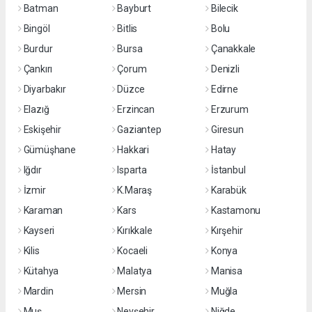
Batman
Bayburt
Bilecik
Bingöl
Bitlis
Bolu
Burdur
Bursa
Çanakkale
Çankırı
Çorum
Denizli
Diyarbakır
Düzce
Edirne
Elazığ
Erzincan
Erzurum
Eskişehir
Gaziantep
Giresun
Gümüşhane
Hakkari
Hatay
Iğdır
Isparta
İstanbul
İzmir
K.Maraş
Karabük
Karaman
Kars
Kastamonu
Kayseri
Kırıkkale
Kırşehir
Kilis
Kocaeli
Konya
Kütahya
Malatya
Manisa
Mardin
Mersin
Muğla
Muş
Nevşehir
Niğde