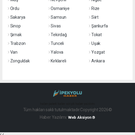
Ordu
Osmaniye
Rize
Sakarya
Samsun
Siirt
Sinop
Sivas
Şanlıurfa
Şırnak
Tekirdağ
Tokat
Trabzon
Tunceli
Uşak
Van
Yalova
Yozgat
Zonguldak
Kırklareli
Ankara
haber paketi
haber scripti
haber yazılımı
Tüm hakları saklı tutulmaktadır.Copyright 2026©
Haber Yazılımı:
Web Aksiyon ®