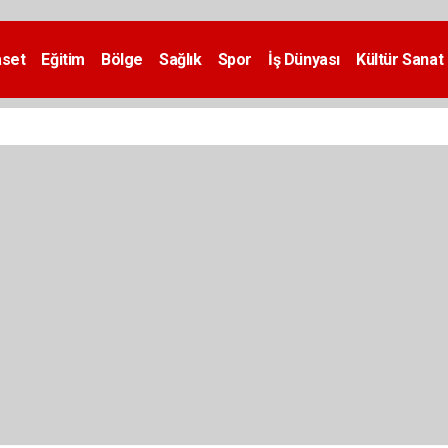
aset
Eğitim
Bölge
Sağlık
Spor
İş Dünyası
Kültür Sanat