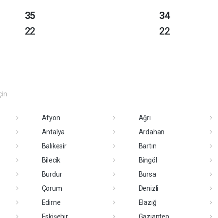
35
34
22
22
çin
Afyon
Ağrı
Antalya
Ardahan
Balıkesir
Bartın
Bilecik
Bingöl
Burdur
Bursa
Çorum
Denizli
Edirne
Elazığ
Eskişehir
Gaziantep