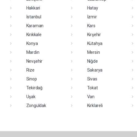
Hakkari
Hatay
İstanbul
İzmir
Karaman
Kars
Kırıkkale
Kırşehir
Konya
Kütahya
Mardin
Mersin
Nevşehir
Niğde
Rize
Sakarya
Sinop
Sivas
Tekirdağ
Tokat
Uşak
Van
Zonguldak
Kırklareli