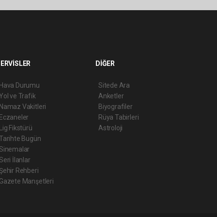
ERVİSLER
DİĞER
Hava Durumu
Sitede Ara
Yol ve Trafik
Anketler
Namaz Vakitleri
Biyografiler
Eczaneler
Rüya Tabirleri
Lig Fikstürü
Astroloji
Tarihte Bugün
Sinemalar
Seri İlanlar
Şehir Rehberi
Gazete Manşetleri