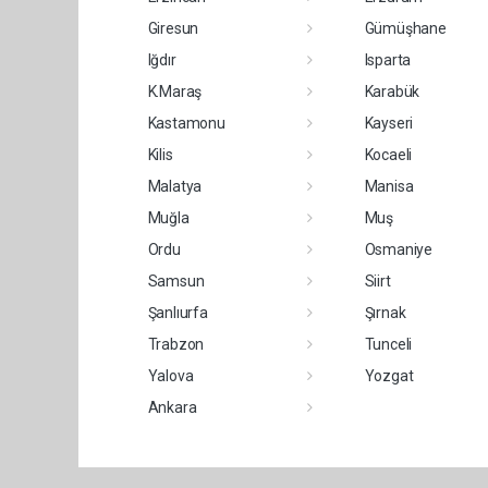
Giresun
Gümüşhane
Iğdır
Isparta
K.Maraş
Karabük
Kastamonu
Kayseri
Kilis
Kocaeli
Malatya
Manisa
Muğla
Muş
Ordu
Osmaniye
Samsun
Siirt
Şanlıurfa
Şırnak
Trabzon
Tunceli
Yalova
Yozgat
Ankara