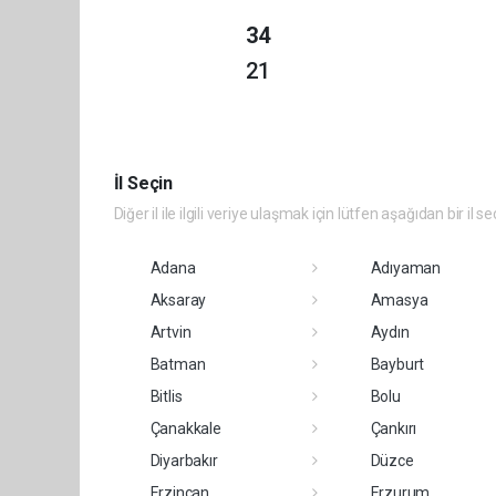
34
21
İl Seçin
Diğer il ile ilgili veriye ulaşmak için lütfen aşağıdan bir il se
Adana
Adıyaman
Aksaray
Amasya
Artvin
Aydın
Batman
Bayburt
Bitlis
Bolu
Çanakkale
Çankırı
Diyarbakır
Düzce
Erzincan
Erzurum