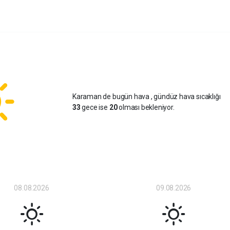
Karaman de bugün hava
, gündüz hava sıcaklığı
33
gece ise
20
olması bekleniyor.
08.08.2026
09.08.2026