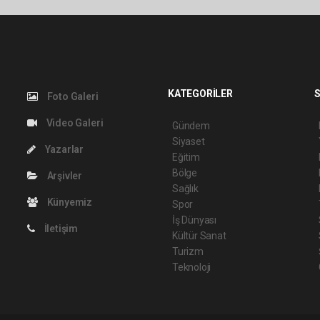
KATEGORİLER
S
Foto Galeri
Video Galeri
Gündem
Siyaset
Yazarlar
Eğitim
Bölge
Arşivler
Sağlık
Künyemiz
Spor
İş Dünyası
İletişim
Kültür Sanat
Turizm
Teknoloji