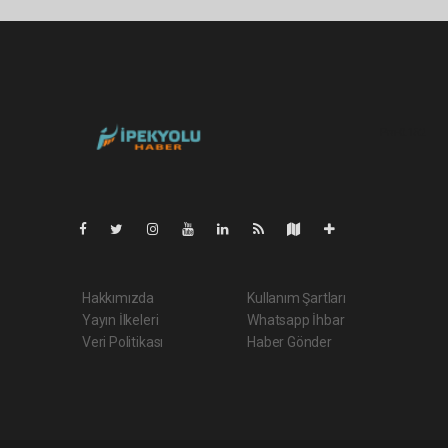
Pro-0.152
Hakkımızda
Kullanım Şartları
Yayın İlkeleri
Whatsapp İhbar
Veri Politikası
Haber Gönder