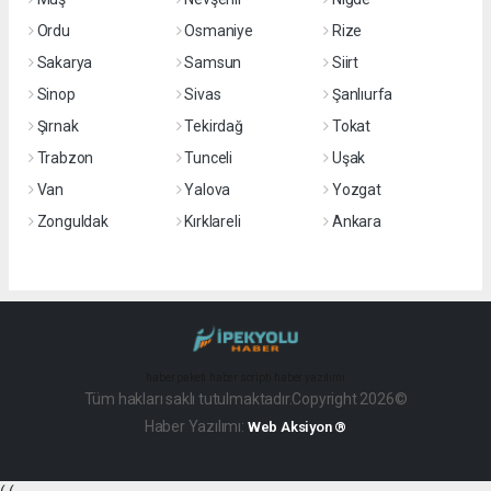
Ordu
Osmaniye
Rize
Sakarya
Samsun
Siirt
Sinop
Sivas
Şanlıurfa
Şırnak
Tekirdağ
Tokat
Trabzon
Tunceli
Uşak
Van
Yalova
Yozgat
Zonguldak
Kırklareli
Ankara
haber paketi
haber scripti
haber yazılımı
Tüm hakları saklı tutulmaktadır.Copyright 2026©
Haber Yazılımı:
Web Aksiyon ®