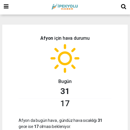
(
(
Afyon
için hava durumu
Bugün
31
17
Afyon da bugün hava
, gündüz hava sıcaklığı
31
gece ise
17
olması bekleniyor.