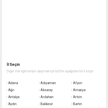
İl Seçin
Diğer il ile ilgili veriye ulaşmak için lütfen aşağıdan bir il seçin
Adana
Adıyaman
Afyon
Ağrı
Aksaray
Amasya
Antalya
Ardahan
Artvin
Aydın
Balıkesir
Bartın