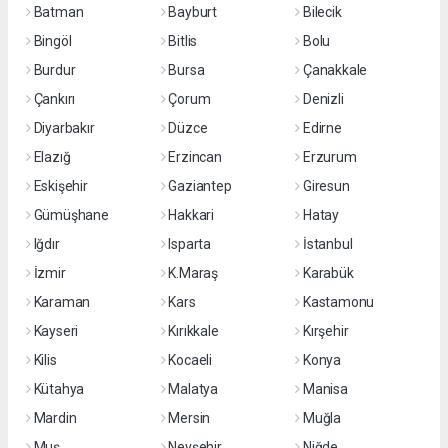
Batman
Bayburt
Bilecik
Bingöl
Bitlis
Bolu
Burdur
Bursa
Çanakkale
Çankırı
Çorum
Denizli
Diyarbakır
Düzce
Edirne
Elazığ
Erzincan
Erzurum
Eskişehir
Gaziantep
Giresun
Gümüşhane
Hakkari
Hatay
Iğdır
Isparta
İstanbul
İzmir
K.Maraş
Karabük
Karaman
Kars
Kastamonu
Kayseri
Kırıkkale
Kırşehir
Kilis
Kocaeli
Konya
Kütahya
Malatya
Manisa
Mardin
Mersin
Muğla
Muş
Nevşehir
Niğde