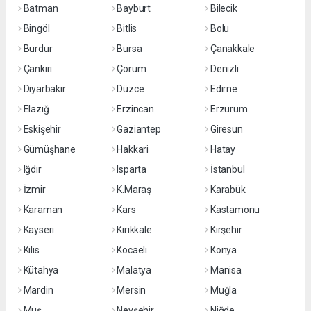
Batman
Bayburt
Bilecik
Bingöl
Bitlis
Bolu
Burdur
Bursa
Çanakkale
Çankırı
Çorum
Denizli
Diyarbakır
Düzce
Edirne
Elazığ
Erzincan
Erzurum
Eskişehir
Gaziantep
Giresun
Gümüşhane
Hakkari
Hatay
Iğdır
Isparta
İstanbul
İzmir
K.Maraş
Karabük
Karaman
Kars
Kastamonu
Kayseri
Kırıkkale
Kırşehir
Kilis
Kocaeli
Konya
Kütahya
Malatya
Manisa
Mardin
Mersin
Muğla
Muş
Nevşehir
Niğde