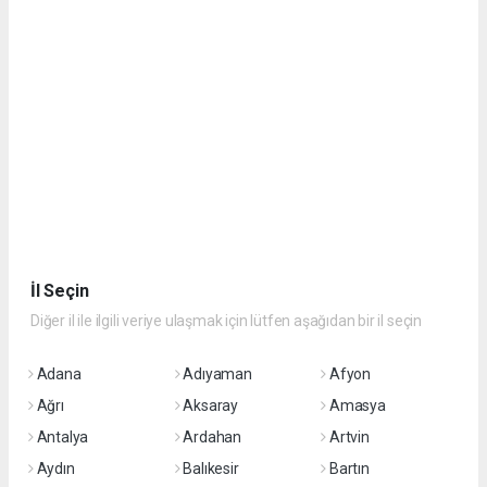
İl Seçin
Diğer il ile ilgili veriye ulaşmak için lütfen aşağıdan bir il seçin
Adana
Adıyaman
Afyon
Ağrı
Aksaray
Amasya
Antalya
Ardahan
Artvin
Aydın
Balıkesir
Bartın