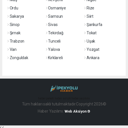
Ordu
Osmaniye
Rize
Sakarya
Samsun
Siirt
Sinop
Sivas
Şanlıurfa
Şırnak
Tekirdağ
Tokat
Trabzon
Tunceli
Uşak
Van
Yalova
Yozgat
Zonguldak
Kırklareli
Ankara
haber paketi
haber scripti
haber yazılımı
Tüm hakları saklı tutulmaktadır.Copyright 2026©
Haber Yazılımı:
Web Aksiyon ®