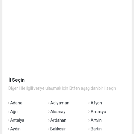
İl Seçin
Diğer il ile ilgili veriye ulaşmak için lütfen aşağıdan bir il seçin
Adana
Adıyaman
Afyon
Ağrı
Aksaray
Amasya
Antalya
Ardahan
Artvin
Aydın
Balıkesir
Bartın