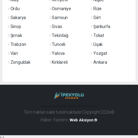
Ordu
Osmaniye
Rize
Sakarya
Samsun
Siirt
Sinop
Sivas
Şanlıurfa
Şırnak
Tekirdağ
Tokat
Trabzon
Tunceli
Uşak
Van
Yalova
Yozgat
Zonguldak
Kırklareli
Ankara
haber paketi
haber scripti
haber yazılımı
Tüm hakları saklı tutulmaktadır.Copyright 2026©
Haber Yazılımı:
Web Aksiyon ®