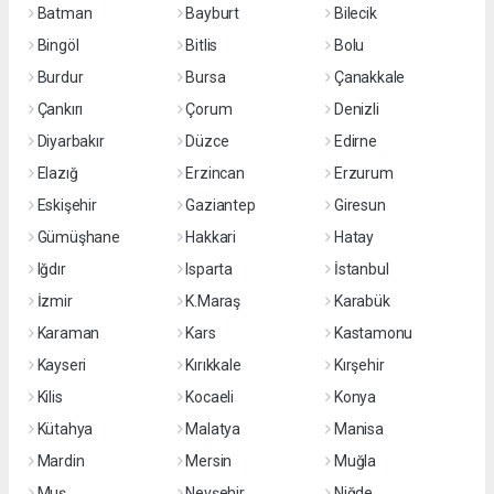
Batman
Bayburt
Bilecik
Bingöl
Bitlis
Bolu
Burdur
Bursa
Çanakkale
Çankırı
Çorum
Denizli
Diyarbakır
Düzce
Edirne
Elazığ
Erzincan
Erzurum
Eskişehir
Gaziantep
Giresun
Gümüşhane
Hakkari
Hatay
Iğdır
Isparta
İstanbul
İzmir
K.Maraş
Karabük
Karaman
Kars
Kastamonu
Kayseri
Kırıkkale
Kırşehir
Kilis
Kocaeli
Konya
Kütahya
Malatya
Manisa
Mardin
Mersin
Muğla
Muş
Nevşehir
Niğde