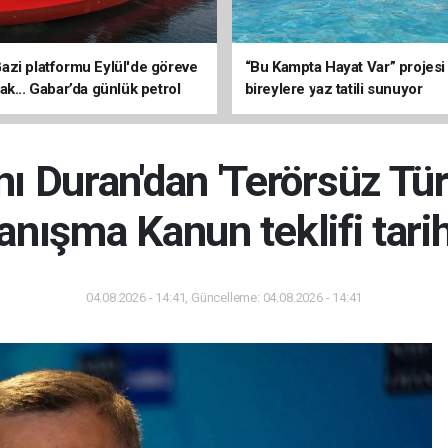
zi platformu Eylül'de göreve
“Bu Kampta Hayat Var” projesi
ak... Gabar’da günlük petrol
bireylere yaz tatili sunuyor
3 bin 200 varile ulaştı
nı Duran'dan 'Terörsüz Tür
anışma Kanun teklifi tari
04.08.2026 - 14:41, Güncelleme: 04.08.2026 - 14:41