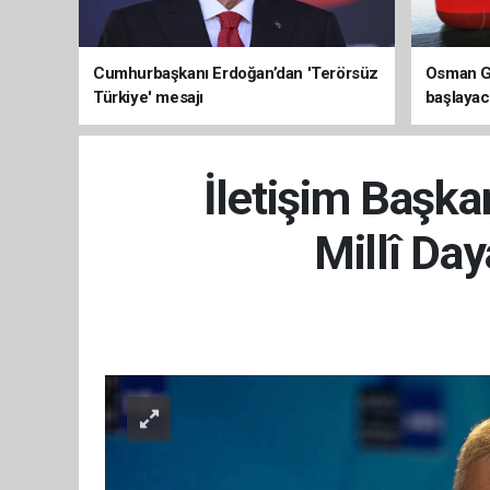
Cumhurbaşkanı Erdoğan’dan 'Terörsüz
Osman Ga
Türkiye' mesajı
başlayac
üretimi 8
İletişim Başka
Millî Day