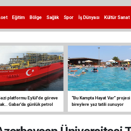
aset
Eğitim
Bölge
Sağlık
Spor
İş Dünyası
Kültür Sanat
zi platformu Eylül'de göreve
“Bu Kampta Hayat Var” projesi
ak... Gabar’da günlük petrol
bireylere yaz tatili sunuyor
3 bin 200 varile ulaştı