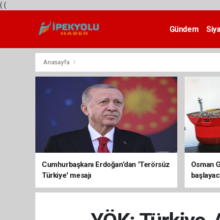
(
(
Gündem
Siy
Teknoloji
Anasayfa
Cumhurbaşkanı Erdoğan’dan 'Terörsüz
Osman Ga
Türkiye' mesajı
başlayac
üretimi 8