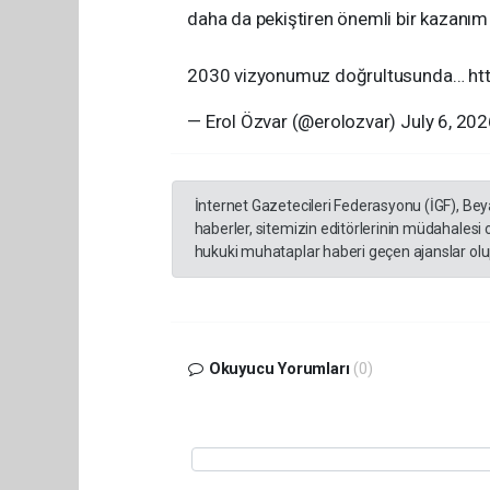
daha da pekiştiren önemli bir kazanım
2030 vizyonumuz doğrultusunda… htt
— Erol Özvar (@erolozvar) July 6, 20
İnternet Gazetecileri Federasyonu (İGF), Be
haberler, sitemizin editörlerinin müdahalesi
hukuki muhataplar haberi geçen ajanslar olup
Okuyucu Yorumları
(0)