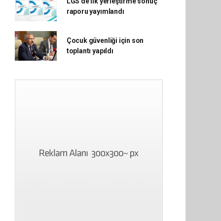
LGS'de ilk yerleştirme sonuç
raporu yayımlandı
Çocuk güvenliği için son
toplantı yapıldı