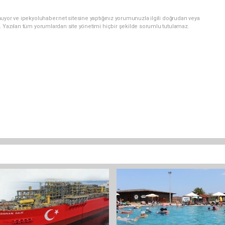
uyor ve ipekyoluhaber.net sitesine yaptığınız yorumunuzla ilgili doğrudan veya
. Yazılan tüm yorumlardan site yönetimi hiçbir şekilde sorumlu tutulamaz.