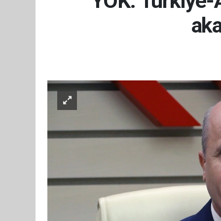
YÖK: Türkiye-A
aka