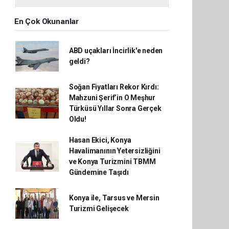
En Çok Okunanlar
ABD uçakları İncirlik'e neden
geldi?
Soğan Fiyatları Rekor Kırdı:
Mahzuni Şerif’in O Meşhur
Türküsü Yıllar Sonra Gerçek
Oldu!
Hasan Ekici, Konya
Havalimanının Yetersizliğini
ve Konya Turizmini TBMM
Gündemine Taşıdı
Konya ile, Tarsus ve Mersin
Turizmi Gelişecek