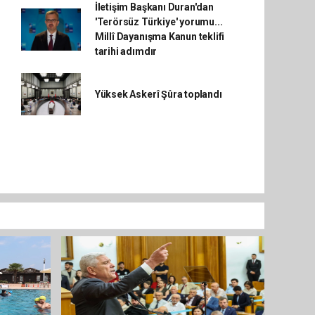
İletişim Başkanı Duran'dan
'Terörsüz Türkiye' yorumu...
Millî Dayanışma Kanun teklifi
tarihi adımdır
Yüksek Askerî Şûra toplandı