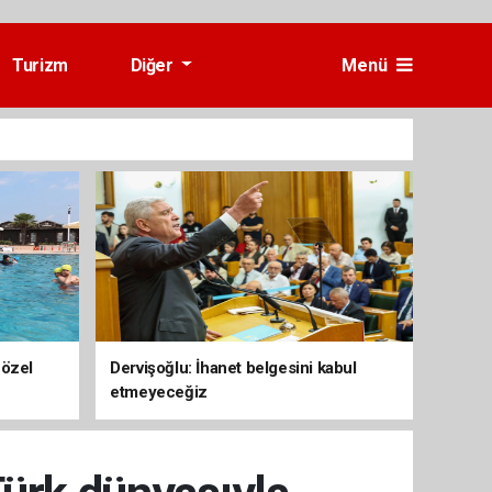
Turizm
Diğer
Menü
 özel
Dervişoğlu: İhanet belgesini kabul
etmeyeceğiz