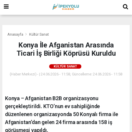
(
(
(
Anasayfa
Kültür Sanat
Konya İle Afganistan Arasında
Ticari İş Birliği Köprüsü Kuruldu
KÜLTÜR SANAT
(Haber Merkezi) - | 24.06.2026 - 11:58, Güncelleme: 24.06.2026 - 11:58
Konya – Afganistan B2B organizasyonu
gerçekleştirildi. KTO’nun ev sahipliğinde
düzenlenen organizasyonda 50 Konyalı firma ile
Afganistan’dan gelen 24 firma arasında 158 iş
görüşmesi yapıldı.