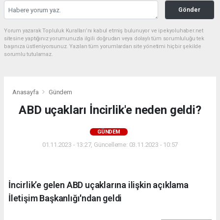
Gönder
Yorum yazarak Topluluk Kuralları’nı kabul etmiş bulunuyor ve ipekyoluhaber.net
sitesine yaptığınız yorumunuzla ilgili doğrudan veya dolaylı tüm sorumluluğu tek
başınıza üstleniyorsunuz. Yazılan tüm yorumlardan site yönetimi hiçbir şekilde
sorumlu tutulamaz.
Anasayfa
Gündem
ABD uçakları İncirlik'e neden geldi?
GÜNDEM
01.11.2023 - 13:27, Güncelleme: 03.11.2023 - 10:57
İncirlik’e gelen ABD uçaklarına ilişkin açıklama
İletişim Başkanlığı'ndan geldi