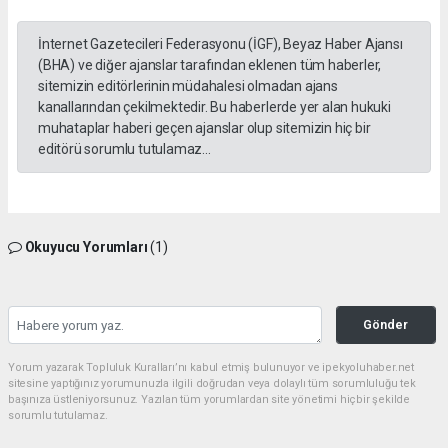
İnternet Gazetecileri Federasyonu (İGF), Beyaz Haber Ajansı
(BHA) ve diğer ajanslar tarafından eklenen tüm haberler,
sitemizin editörlerinin müdahalesi olmadan ajans
kanallarından çekilmektedir. Bu haberlerde yer alan hukuki
muhataplar haberi geçen ajanslar olup sitemizin hiç bir
editörü sorumlu tutulamaz...
Okuyucu Yorumları
(1)
Gönder
Yorum yazarak Topluluk Kuralları’nı kabul etmiş bulunuyor ve ipekyoluhaber.net
sitesine yaptığınız yorumunuzla ilgili doğrudan veya dolaylı tüm sorumluluğu tek
başınıza üstleniyorsunuz. Yazılan tüm yorumlardan site yönetimi hiçbir şekilde
sorumlu tutulamaz.