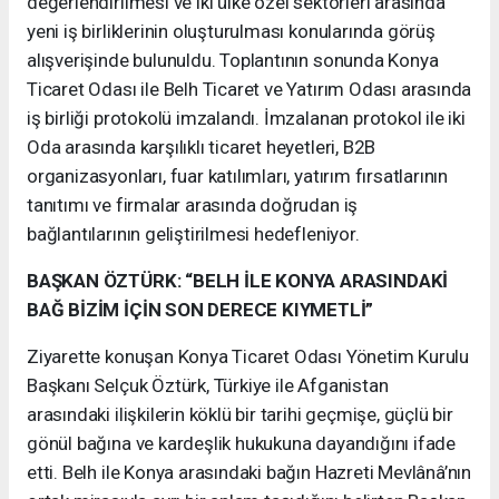
değerlendirilmesi ve iki ülke özel sektörleri arasında
yeni iş birliklerinin oluşturulması konularında görüş
alışverişinde bulunuldu. Toplantının sonunda Konya
Ticaret Odası ile Belh Ticaret ve Yatırım Odası arasında
iş birliği protokolü imzalandı. İmzalanan protokol ile iki
Oda arasında karşılıklı ticaret heyetleri, B2B
organizasyonları, fuar katılımları, yatırım fırsatlarının
tanıtımı ve firmalar arasında doğrudan iş
bağlantılarının geliştirilmesi hedefleniyor.
BAŞKAN ÖZTÜRK: “BELH İLE KONYA ARASINDAKİ
BAĞ BİZİM İÇİN SON DERECE KIYMETLİ”
Ziyarette konuşan Konya Ticaret Odası Yönetim Kurulu
Başkanı Selçuk Öztürk, Türkiye ile Afganistan
arasındaki ilişkilerin köklü bir tarihi geçmişe, güçlü bir
gönül bağına ve kardeşlik hukukuna dayandığını ifade
etti. Belh ile Konya arasındaki bağın Hazreti Mevlânâ’nın