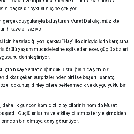
 kırılmaları ve toplumsal meseleleri ustalıkla satırlara
isini başka bir öykünün içine çekiyor.
 gerçek duygularıyla buluşturan Murat Dalkılıç, müzikte
nan hikayeler yazıyor.
 için hazırladığı yeni şarkısı “Hay” ile dinleyicilerin karşısına
larla örülü yaşam mücadelesine eşlik eden eser, güçlü sözleri
ygusunu derinleştiriyor.
lıç’ın hikaye anlatıcılığındaki ustalığının da yeni bir
n dikkat çeken sürprizlerinden biri ise başarılı sanatçı
 özel dokunuş, dinleyicilere beklenmedik ve duygu yüklü bir
y”, daha ilk günden hem dizi izleyicilerinin hem de Murat
 başardı. Güçlü anlatımı ve etkileyici atmosferiyle şimdiden
larından biri olmaya aday görünüyor.