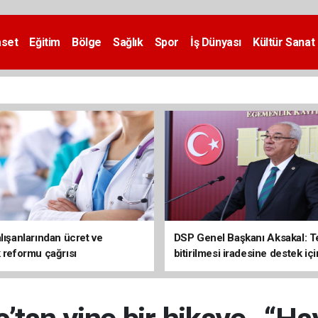
aset
Eğitim
Bölge
Sağlık
Spor
İş Dünyası
Kültür Sanat
lışanlarından ücret ve
DSP Genel Başkanı Aksakal: T
k reformu çağrısı
bitirilmesi iradesine destek içi
imzalayacağım