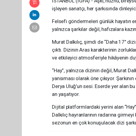
İSTANBUL (İGFA) - Aşkı, hüznü, bireysel
işleyen sanatçı, her şarkısında dinleyic
Felsefi göndermeleri günlük hayatın en
yalnızca şarkılar değil, hafızalara kazı
Murat Dalkılıç, şimdi de “Daha 17” dizisi
çıktı. Dizinin Aras karakterinin zorluk
ve etkileyici atmosferiyle hikâyenin du
“Hay”, yalnızca dizinin değil, Murat Dalkı
yansıması olarak öne çıkıyor. Şarkının e
Derya Uluğ’un sesi. Eserde yer alan bu
an yaşatıyor.
Dijital platformlardaki yerini alan “Ha
Dalkılıç hayranlarının radarına girmeyi
sezonun en çok konuşulacak dizi şarkı