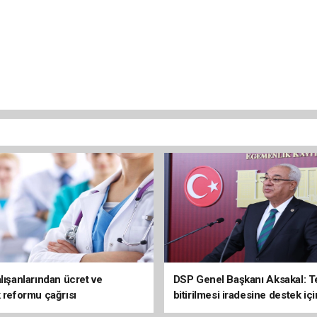
lışanlarından ücret ve
DSP Genel Başkanı Aksakal: T
k reformu çağrısı
bitirilmesi iradesine destek içi
imzalayacağım