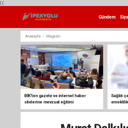
(
(
Gündem
Siy
Teknoloji
Anasayfa
Magazin
BİK’ten gazete ve internet haber
Sağlık ça
sitelerine mevzuat eğitimi
emeklili