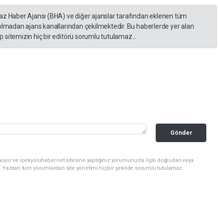
yaz Haber Ajansı (BHA) ve diğer ajanslar tarafından eklenen tüm
 olmadan ajans kanallarından çekilmektedir. Bu haberlerde yer alan
 sitemizin hiç bir editörü sorumlu tutulamaz...
Gönder
uyor ve ipekyoluhaber.net sitesine yaptığınız yorumunuzla ilgili doğrudan veya
. Yazılan tüm yorumlardan site yönetimi hiçbir şekilde sorumlu tutulamaz.