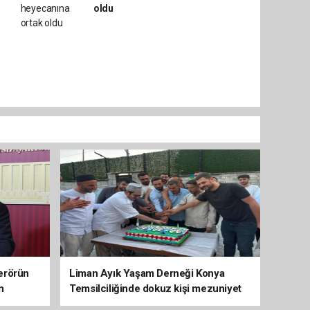
oldu
erörün
Liman Ayık Yaşam Derneği Konya
n
Temsilciliğinde dokuz kişi mezuniyet
sevinci yaşadı