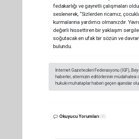
fedakarlığı ve gayretli çalışmaları o
seslenerek, “Sizlerden ricamız, çocukl
kurmalarına yardımcı olmanızdır. Yavrul
değerli hissettiren bir yaklaşım serg
soğutacak en ufak bir sözün ve davran
bulundu.
İnternet Gazetecileri Federasyonu (İGF), Be
haberler, sitemizin editörlerinin müdahalesi
hukuki muhataplar haberi geçen ajanslar olup
Okuyucu Yorumları
(0)