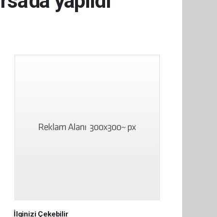
rsa'da yapıldı
İlginizi Çekebilir