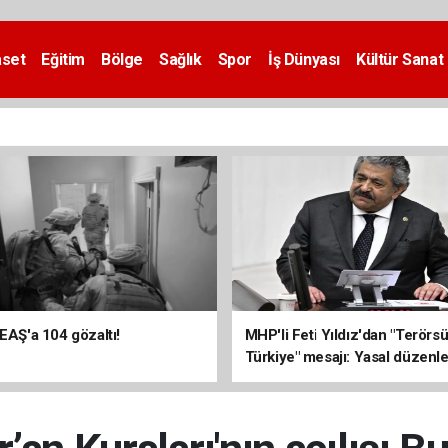
aset
Eğitim
Bölge
Sağlık
Spor
İş Dünyası
Kültür Sanat
DEAŞ'a 104 gözaltı!
MHP'li Feti Yıldız'dan "Terörs
Türkiye" mesajı: Yasal düzenl
kalıcı sonuç üretecek