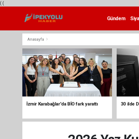
(
(
Gündem
Siy
Teknoloji
Anasayfa
İzmir Karabağlar'da BİO fark yarattı
30 ilde 