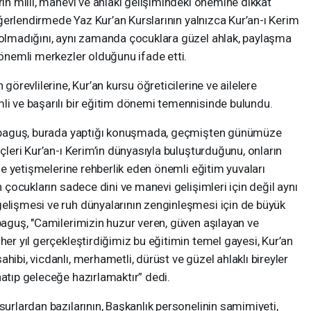
rın millî, manevi ve ahlaki gelişimindeki önemine dikkat
 değerlendirmede Yaz Kur’an Kurslarının yalnızca Kur’an-ı Kerim
ı olmadığını, aynı zamanda çocuklara güzel ahlak, paylaşma
 önemli merkezler olduğunu ifade etti.
 görevlilerine, Kur’an kursu öğreticilerine ve ailelere
li ve başarılı bir eğitim dönemi temennisinde bulundu.
i Arpaguş, burada yaptığı konuşmada, geçmişten günümüze
nçleri Kur’an-ı Kerim’in dünyasıyla buluşturduğunu, onların
nçle yetişmelerine rehberlik eden önemli eğitim yuvaları
n çocukların sadece dini ve manevi gelişimleri için değil aynı
gelişmesi ve ruh dünyalarının zenginleşmesi için de büyük
rpaguş, "Camilerimizin huzur veren, güven aşılayan ve
her yıl gerçekleştirdiğimiz bu eğitimin temel gayesi, Kur’an
hibi, vicdanlı, merhametli, dürüst ve güzel ahlaklı bireyler
natıp geleceğe hazırlamaktır” dedi.
surlardan bazılarının, Başkanlık personelinin samimiyeti,