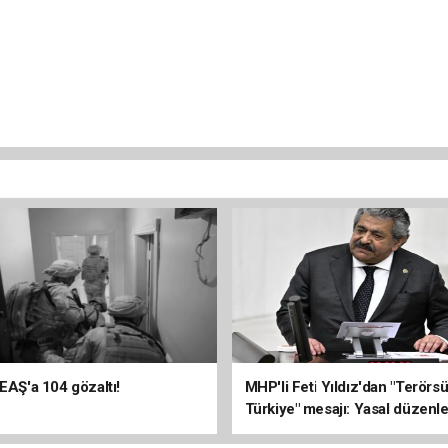
DEAŞ'a 104 gözaltı!
MHP'li Feti Yıldız'dan "Terörs
Türkiye" mesajı: Yasal düzenl
kalıcı sonuç üretecek