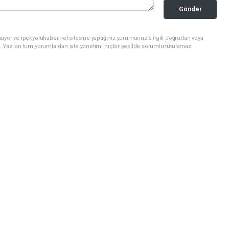
Gönder
uyor ve ipekyoluhaber.net sitesine yaptığınız yorumunuzla ilgili doğrudan veya
. Yazılan tüm yorumlardan site yönetimi hiçbir şekilde sorumlu tutulamaz.