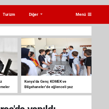
Turizm
Diğer
Menü
üz
Konya'da Genç KOMEK ve
emeler
Bilgehaneler'de eğlenceli yaz