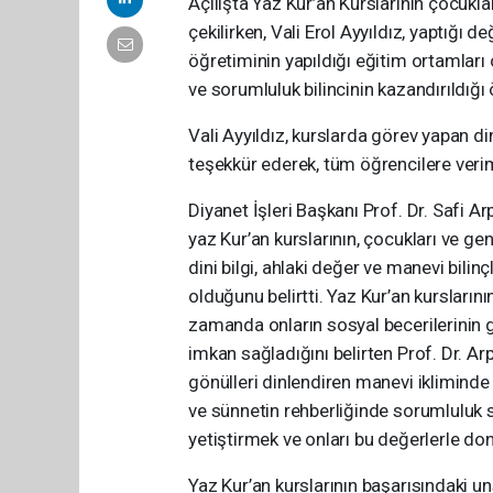
Açılışta Yaz Kur’an Kurslarının çocukla
çekilirken, Vali Erol Ayyıldız, yaptığı
öğretiminin yapıldığı eğitim ortamlar
ve sorumluluk bilincinin kazandırıldığı
Vali Ayyıldız, kurslarda görev yapan din
teşekkür ederek, tüm öğrencilere verim
Diyanet İşleri Başkanı Prof. Dr. Saf
yaz Kur’an kurslarının, çocukları ve ge
dini bilgi, ahlaki değer ve manevi bili
olduğunu belirtti. Yaz Kur’an kurslarını
zamanda onların sosyal becerilerinin 
imkan sağladığını belirten Prof. Dr. A
gönülleri dinlendiren manevi ikliminde 
ve sünnetin rehberliğinde sorumluluk sa
yetiştirmek ve onları bu değerlerle do
Yaz Kur’an kurslarının başarısındaki un