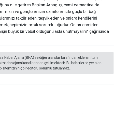
lduğunu dile getiren Başkan Arpaguş, cami cemaatine de
arımızın ve gençlerimizin camilerimizle güçlü bir bağ
arımızı takdir eden, teşvik eden ve onlara kendilerini
ilemek, hepimizin ortak sorumluluğudur. Onları camiden
ışın büyük bir vebal olduğunu asla unutmayalım" çağrısında
yaz Haber Ajansı (BHA) ve diğer ajanslar tarafından eklenen tüm
 olmadan ajans kanallarından çekilmektedir. Bu haberlerde yer alan
 sitemizin hiç bir editörü sorumlu tutulamaz...