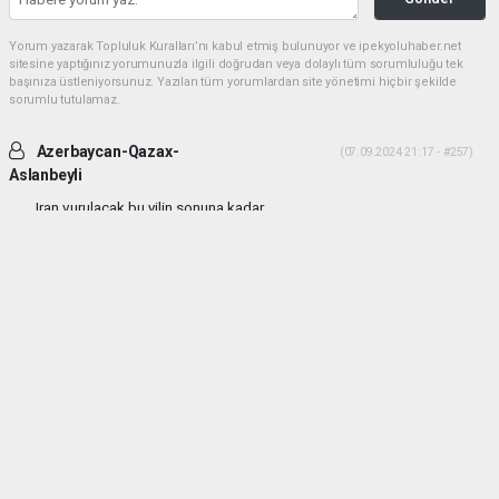
Yorum yazarak Topluluk Kuralları’nı kabul etmiş bulunuyor ve ipekyoluhaber.net
sitesine yaptığınız yorumunuzla ilgili doğrudan veya dolaylı tüm sorumluluğu tek
başınıza üstleniyorsunuz. Yazılan tüm yorumlardan site yönetimi hiçbir şekilde
sorumlu tutulamaz.
Azerbaycan-Qazax-
(07.09.2024 21:17 - #257)
Aslanbeyli
Iran vurulacak bu yilin sonuna kadar...
Yorumu Yanıtla
haber paketi
haber scripti
haber yazılımı
Tüm hakları saklı tutulmaktadır.Copyright 2026©
Haber Yazılımı:
Web Aksiyon ®