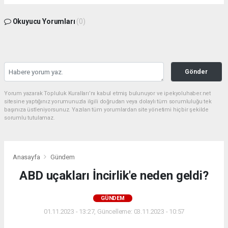
Okuyucu Yorumları
(0)
Gönder
Yorum yazarak Topluluk Kuralları’nı kabul etmiş bulunuyor ve ipekyoluhaber.net
sitesine yaptığınız yorumunuzla ilgili doğrudan veya dolaylı tüm sorumluluğu tek
başınıza üstleniyorsunuz. Yazılan tüm yorumlardan site yönetimi hiçbir şekilde
sorumlu tutulamaz.
Anasayfa
Gündem
ABD uçakları İncirlik'e neden geldi?
GÜNDEM
01.11.2023 - 13:27, Güncelleme: 03.11.2023 - 10:57