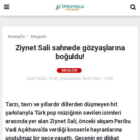
(
(
(
Anasayfa
Magazin
Ziynet Sali sahnede gözyaşlarına
boğuldu!
MAGAZIN
06.07.2026 - 10:02, Güncelleme: 06.07.2026 - 12:33
Tarzı, tavrı ve yıllardır dillerden düşmeyen hit
şarkılarıyla Türk pop müziğinin sevilen isimleri
arasında yer alan Ziynet Sali, önceki akşam Paribu
Vadi Açıkhava’da verdiği konserle hayranlarına
unutulmaz bir gece yaşattı. Gecenin en dikkat