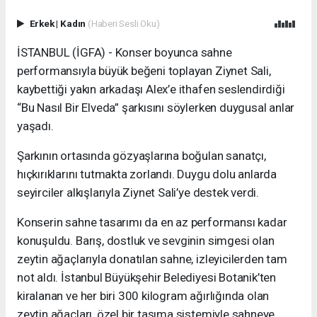
Erkek
|
Kadın
(Haberi Sesli Oku)
İSTANBUL (İGFA) - Konser boyunca sahne
performansıyla büyük beğeni toplayan Ziynet Sali,
kaybettiği yakın arkadaşı Alex’e ithafen seslendirdiği
“Bu Nasıl Bir Elveda” şarkısını söylerken duygusal anlar
yaşadı.
Şarkının ortasında gözyaşlarına boğulan sanatçı,
hıçkırıklarını tutmakta zorlandı. Duygu dolu anlarda
seyirciler alkışlarıyla Ziynet Sali’ye destek verdi.
Konserin sahne tasarımı da en az performansı kadar
konuşuldu. Barış, dostluk ve sevginin simgesi olan
zeytin ağaçlarıyla donatılan sahne, izleyicilerden tam
not aldı. İstanbul Büyükşehir Belediyesi Botanik’ten
kiralanan ve her biri 300 kilogram ağırlığında olan
zeytin ağaçları, özel bir taşıma sistemiyle sahneye