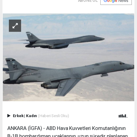
ABONE OL
Erkek
|
Kadın
(Haberi Sesli Oku)
ANKARA (İGFA) - ABD Hava Kuvvetleri Komutanlığının
B-1B bombardıman uçaklarının, uzun süredir planlanan