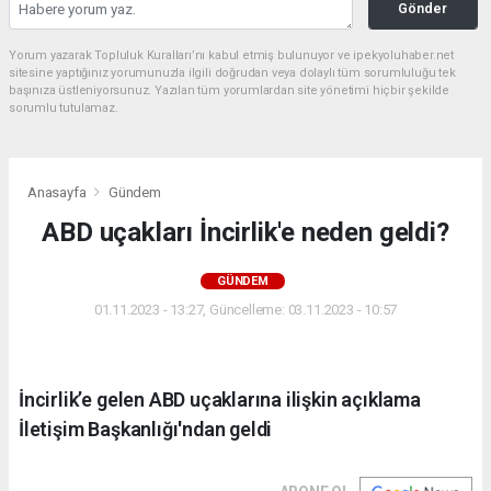
Gönder
Yorum yazarak Topluluk Kuralları’nı kabul etmiş bulunuyor ve ipekyoluhaber.net
sitesine yaptığınız yorumunuzla ilgili doğrudan veya dolaylı tüm sorumluluğu tek
başınıza üstleniyorsunuz. Yazılan tüm yorumlardan site yönetimi hiçbir şekilde
sorumlu tutulamaz.
Anasayfa
Gündem
ABD uçakları İncirlik'e neden geldi?
GÜNDEM
01.11.2023 - 13:27, Güncelleme: 03.11.2023 - 10:57
İncirlik’e gelen ABD uçaklarına ilişkin açıklama
İletişim Başkanlığı'ndan geldi