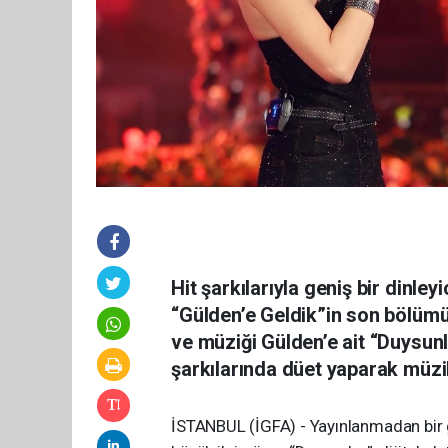
Hit şarkılarıyla geniş bir dinley
“Gülden’e Geldik”in son bölümün
ve müziği Gülden’e ait “Duysun
şarkılarında düet yaparak müzi
İSTANBUL (İGFA) - Yayınlanmadan bir 