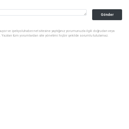
Gönder
uyor ve ipekyoluhaber.net sitesine yaptığınız yorumunuzla ilgili doğrudan veya
. Yazılan tüm yorumlardan site yönetimi hiçbir şekilde sorumlu tutulamaz.