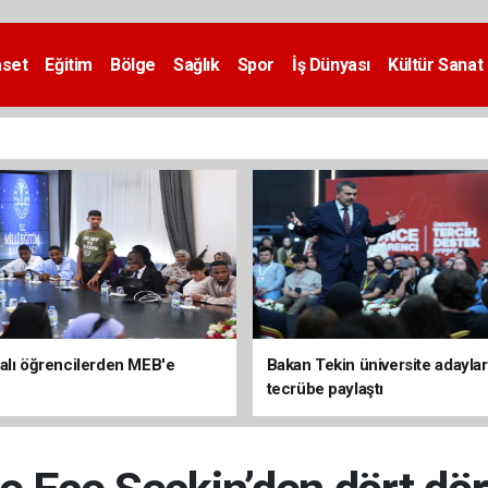
aset
Eğitim
Bölge
Sağlık
Spor
İş Dünyası
Kültür Sanat
alı öğrencilerden MEB'e
Bakan Tekin üniversite adaylar
tecrübe paylaştı