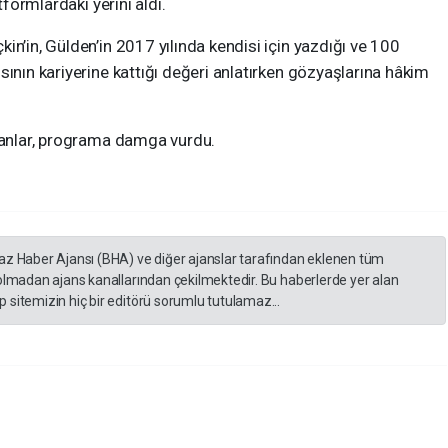
tformlardaki yerini aldı.
in’in, Gülden’in 2017 yılında kendisi için yazdığı ve 100
sının kariyerine kattığı değeri anlatırken gözyaşlarına hâkim
o anlar, programa damga vurdu.
yaz Haber Ajansı (BHA) ve diğer ajanslar tarafından eklenen tüm
 olmadan ajans kanallarından çekilmektedir. Bu haberlerde yer alan
 sitemizin hiç bir editörü sorumlu tutulamaz...