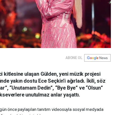
ABONE OL
ici kitlesine ulaşan Gülden, yeni müzik projesi
de yakın dostu Ece Seçkin’i ağırladı. İkili, söz
lar”, “Unutamam Dedin”, “Bye Bye” ve “Olsun”
kseverlere unutulmaz anlar yaşattı.
gün önce paylaşılan tanıtım videosuyla sosyal medyada