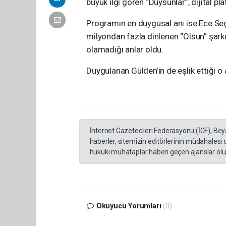
büyük ilgi gören “Duysunlar”, dijital pla
Programın en duygusal anı ise Ece Seçk
milyondan fazla dinlenen “Olsun” şarkı
olamadığı anlar oldu.
Duygulanan Gülden’in de eşlik ettiği 
İnternet Gazetecileri Federasyonu (İGF), Be
haberler, sitemizin editörlerinin müdahalesi
hukuki muhataplar haberi geçen ajanslar olup
Okuyucu Yorumları
(0)