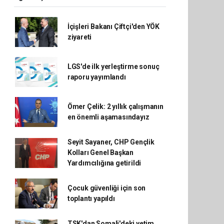
İçişleri Bakanı Çiftçi'den YÖK
ziyareti
LGS'de ilk yerleştirme sonuç
raporu yayımlandı
Ömer Çelik: 2 yıllık çalışmanın
en önemli aşamasındayız
Seyit Sayaner, CHP Gençlik
Kolları Genel Başkan
Yardımcılığına getirildi
Çocuk güvenliği için son
toplantı yapıldı
TSK'dan Somali'deki yetim