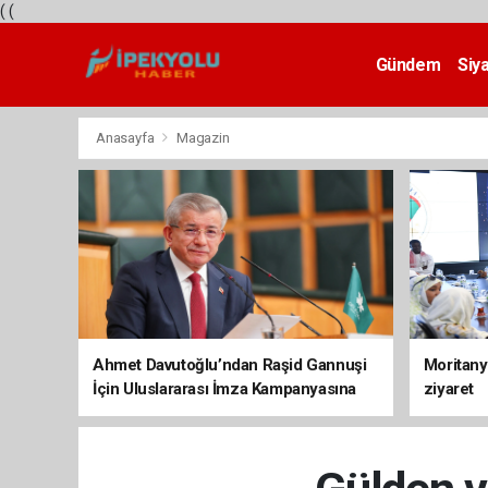
(
(
Gündem
Siy
Teknoloji
Anasayfa
Magazin
Ahmet Davutoğlu’ndan Raşid Gannuşi
Moritany
İçin Uluslararası İmza Kampanyasına
ziyaret
Destek