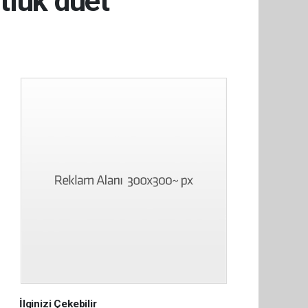
tlük düet
İlginizi Çekebilir