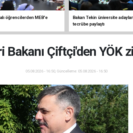
alı öğrencilerden MEB'e
Bakan Tekin üniversite adaylar
tecrübe paylaştı
ri Bakanı Çiftçi'den YÖK z
05.08.2026 - 16:50, Güncelleme: 05.08.2026 - 16:50