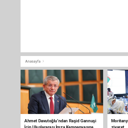
Anasayfa
Ahmet Davutoğlu’ndan Raşid Gannuşi
Moritany
İçin Uluslararası İmza Kampanyasına
ziyaret