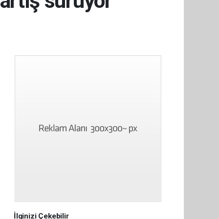
artış sürüyor
İlginizi Çekebilir