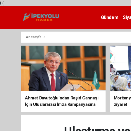
(
(
Gündem
Siy
Teknoloji
Anasayfa
Ahmet Davutoğlu’ndan Raşid Gannuşi
Moritany
İçin Uluslararası İmza Kampanyasına
ziyaret
Destek