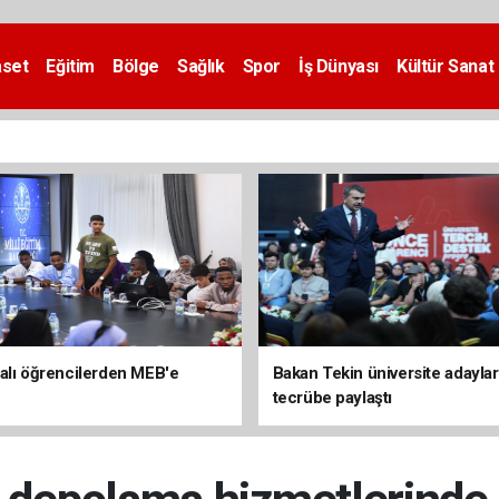
aset
Eğitim
Bölge
Sağlık
Spor
İş Dünyası
Kültür Sanat
alı öğrencilerden MEB'e
Bakan Tekin üniversite adaylar
tecrübe paylaştı