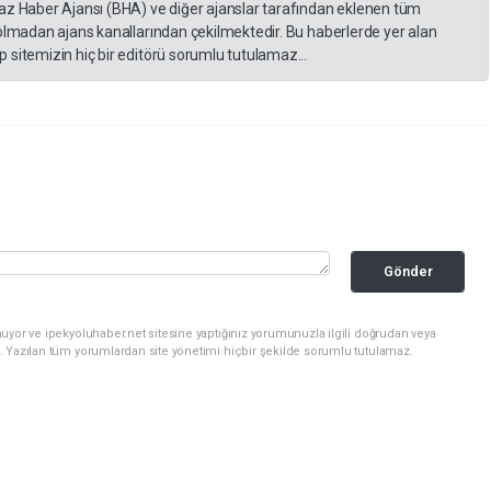
yaz Haber Ajansı (BHA) ve diğer ajanslar tarafından eklenen tüm
 olmadan ajans kanallarından çekilmektedir. Bu haberlerde yer alan
 sitemizin hiç bir editörü sorumlu tutulamaz...
Gönder
uyor ve ipekyoluhaber.net sitesine yaptığınız yorumunuzla ilgili doğrudan veya
. Yazılan tüm yorumlardan site yönetimi hiçbir şekilde sorumlu tutulamaz.