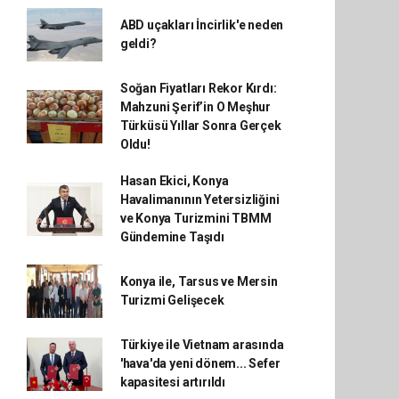
ABD uçakları İncirlik'e neden
geldi?
Soğan Fiyatları Rekor Kırdı:
Mahzuni Şerif’in O Meşhur
Türküsü Yıllar Sonra Gerçek
Oldu!
Hasan Ekici, Konya
Havalimanının Yetersizliğini
ve Konya Turizmini TBMM
Gündemine Taşıdı
Konya ile, Tarsus ve Mersin
Turizmi Gelişecek
Türkiye ile Vietnam arasında
'hava'da yeni dönem... Sefer
kapasitesi artırıldı