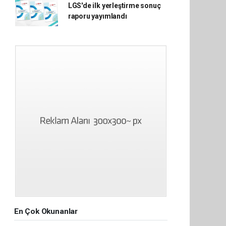
LGS'de ilk yerleştirme sonuç
raporu yayımlandı
En Çok Okunanlar