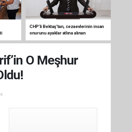
CHP’li Bektaş’tan, cezaevlerinin insan
ti
onurunu ayaklar atlına alınan
mekânlara dönüşmesine tepki
rif’in O Meşhur
Oldu!
38