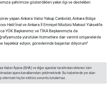
anımıza şehrimize gösterdikleri yakın ilgi ve destekleri
görev yapan Ankara Valisi Yakup Canbolat, Ankara Bölge
sı Halil İnal ve Ankara İl Emniyet Müdürü Maksut Yüksek’le
Ayrıca YÖK Başkanımız ve TİKA Başkanımızla da
rafyamızda yürütülen hizmetlere dair verimli istişarelerde
ine teşekkür ediyor, görevlerinde başarılar diliyorum”
yaz Haber Ajansı (BHA) ve diğer ajanslar tarafından eklenen tüm
 olmadan ajans kanallarından çekilmektedir. Bu haberlerde yer alan
 sitemizin hiç bir editörü sorumlu tutulamaz...