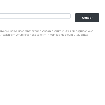
Gönder
uyor ve ipekyoluhaber.net sitesine yaptığınız yorumunuzla ilgili doğrudan veya
. Yazılan tüm yorumlardan site yönetimi hiçbir şekilde sorumlu tutulamaz.