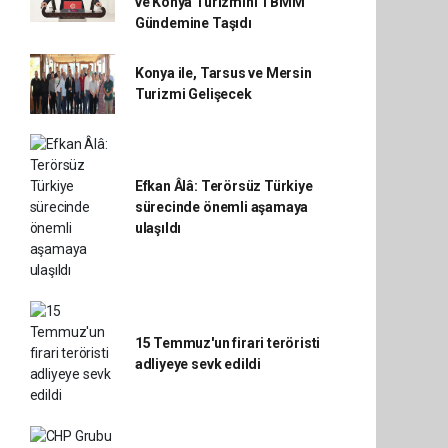
ve Konya Turizmini TBMM
Gündemine Taşıdı
Konya ile, Tarsus ve Mersin
Turizmi Gelişecek
Efkan Âlâ: Terörsüz Türkiye
sürecinde önemli aşamaya
ulaşıldı
15 Temmuz'un firari teröristi
adliyeye sevk edildi