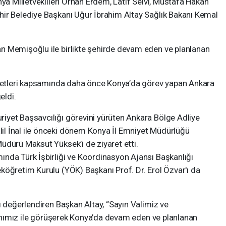
nya Milletvekilleri Orhan Erdem, Latif Selvi, Mustafa Hakan
ir Belediye Başkanı Uğur İbrahim Altay Sağlık Bakanı Kemal
n Memişoğlu ile birlikte şehirde devam eden ve planlanan
aretleri kapsamında daha önce Konya’da görev yapan Ankara
eldi.
yet Başsavcılığı görevini yürüten Ankara Bölge Adliye
l İnal ile önceki dönem Konya İl Emniyet Müdürlüğü
üdürü Maksut Yüksek’i de ziyaret etti.
nda Türk İşbirliği ve Koordinasyon Ajansı Başkanlığı
köğretim Kurulu (YÖK) Başkanı Prof. Dr. Erol Özvar'ı da
ı değerlendiren Başkan Altay, “Sayın Valimiz ve
akanımız ile görüşerek Konya’da devam eden ve planlanan