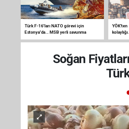
Türk F-16'ları NATO görevi için
YÖK'ten 
Estonya'da... MSB yerli savunma
kolaylığı
sistemleriyle güçleniyor
uzatılab
Soğan Fiyatlar
Türk