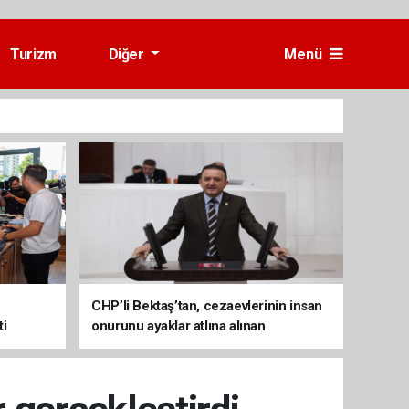
Turizm
Diğer
Menü
CHP’li Bektaş’tan, cezaevlerinin insan
ti
onurunu ayaklar atlına alınan
mekânlara dönüşmesine tepki