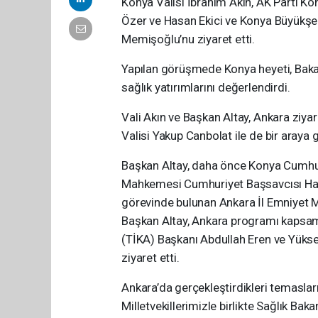
Konya Valisi İbrahim Akın, AK Parti Ko
Özer ve Hasan Ekici ve Konya Büyükşeh
Memişoğlu’nu ziyaret etti.
Yapılan görüşmede Konya heyeti, Baka
sağlık yatırımlarını değerlendirdi.
Vali Akın ve Başkan Altay, Ankara ziy
Valisi Yakup Canbolat ile de bir araya g
Başkan Altay, daha önce Konya Cumhuri
Mahkemesi Cumhuriyet Başsavcısı Hali
görevinde bulunan Ankara İl Emniyet M
Başkan Altay, Ankara programı kapsamı
(TİKA) Başkanı Abdullah Eren ve Yükse
ziyaret etti.
Ankara’da gerçekleştirdikleri temaslar
Milletvekillerimizle birlikte Sağlık B