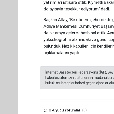
yatırımları istişare ettik. Kıymetli Bak
dolayısıyla teşekkür ediyorum” dedi.
Başkan Altay, “Bir dönem şehrimizde 
Adliye Mahkemesi Cumhuriyet Başsavcı
de bir araya gelerek hasbihal ettik. 
yükseköğretim alanındaki ve gönül coğ
bulunduk. Nazik kabulleri için kendiler
açıklamalarını yaptı.
İnternet Gazetecileri Federasyonu (İGF), Be
haberler, sitemizin editörlerinin müdahalesi
hukuki muhataplar haberi geçen ajanslar olup
Okuyucu Yorumları
(0)