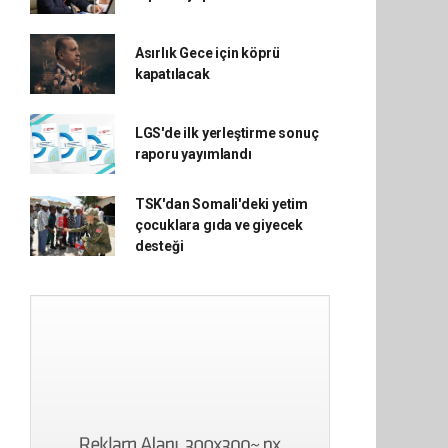
Asırlık Gece için köprü
kapatılacak
LGS'de ilk yerleştirme sonuç
raporu yayımlandı
TSK'dan Somali'deki yetim
çocuklara gıda ve giyecek
desteği