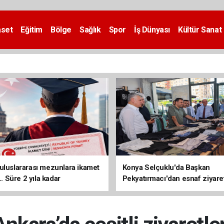
aset
Eğitim
Bölge
Sağlık
Spor
İş Dünyası
Kültür Sanat
uluslararası mezunlara ikamet
Konya Selçuklu'da Başkan
... Süre 2 yıla kadar
Pekyatırmacı'dan esnaf ziyare
ilecek