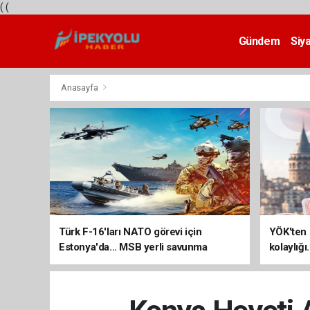
(
(
Gündem
Siy
Teknoloji
Anasayfa
Türk F-16'ları NATO görevi için
YÖK'ten 
Estonya'da... MSB yerli savunma
kolaylığı
sistemleriyle güçleniyor
uzatılab