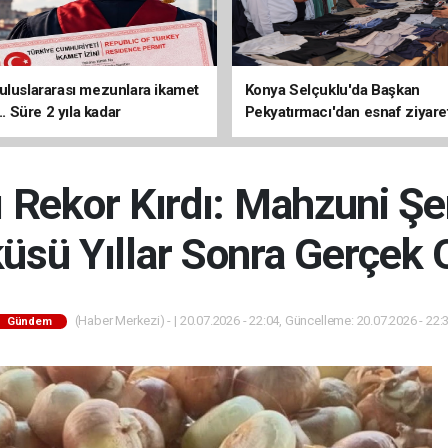
uluslararası mezunlara ikamet
Konya Selçuklu'da Başkan
... Süre 2 yıla kadar
Pekyatırmacı'dan esnaf ziyare
ilecek
ı Rekor Kırdı: Mahzuni Şe
üsü Yıllar Sonra Gerçek 
(Haber Merkezi) - | 20.07.2026 - 22:04, Güncelleme: 20.07.2026 - 22:
Gündem