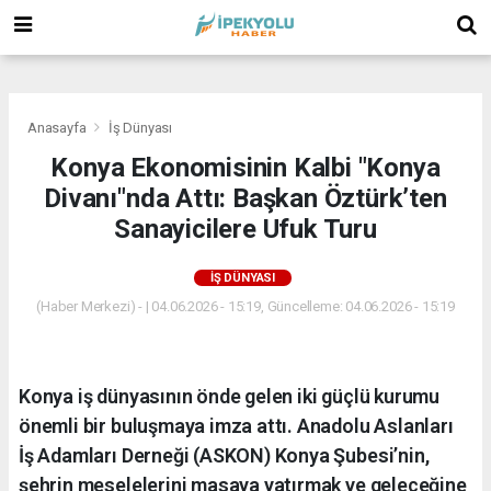
(
(
(
Anasayfa
İş Dünyası
Konya Ekonomisinin Kalbi "Konya
Divanı"nda Attı: Başkan Öztürk’ten
Sanayicilere Ufuk Turu
İŞ DÜNYASI
(Haber Merkezi) - | 04.06.2026 - 15:19, Güncelleme: 04.06.2026 - 15:19
Konya iş dünyasının önde gelen iki güçlü kurumu
önemli bir buluşmaya imza attı. Anadolu Aslanları
İş Adamları Derneği (ASKON) Konya Şubesi’nin,
şehrin meselelerini masaya yatırmak ve geleceğine