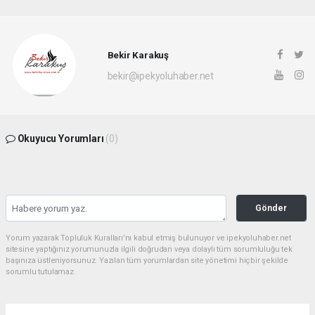
Bekir Karakuş
bekir@ipekyoluhaber.net
Okuyucu Yorumları
(0)
Gönder
Yorum yazarak Topluluk Kuralları’nı kabul etmiş bulunuyor ve ipekyoluhaber.net
sitesine yaptığınız yorumunuzla ilgili doğrudan veya dolaylı tüm sorumluluğu tek
başınıza üstleniyorsunuz. Yazılan tüm yorumlardan site yönetimi hiçbir şekilde
sorumlu tutulamaz.