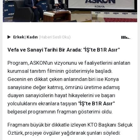
Erkek
|
Kadın
(Haberi Sesli Oku)
Vefa ve Sanayi Tarihi Bir Arada: "İŞ’te B1R Asır"
Program, ASKON’un vizyonunu ve faaliyetlerini anlatan
kurumsal tanıtım filminin gösterimiyle başladı.
Gecenin en dikkat çeken anlarından biri ise Konya
sanayisine değer katmış, ömrünü üretime adamış
duayen sanayicilerin hayat hikayelerini ve başarı
yolculuklarını ekranlara taşıyan
"İŞ’te B1R Asır"
belgesel programının fragman gösterimi oldu.
Fragmanı büyük bir dikkatle izleyen KTO Başkanı Selçuk
Öztürk, projeye övgüler yağdırarak şunları söyledi: