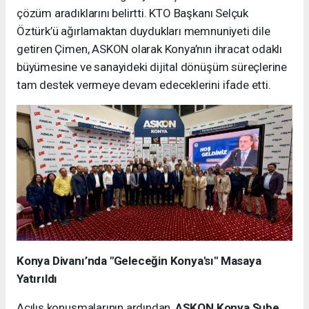
çözüm aradıklarını belirtti. KTO Başkanı Selçuk
Öztürk’ü ağırlamaktan duydukları memnuniyeti dile
getiren Çimen, ASKON olarak Konya’nın ihracat odaklı
büyümesine ve sanayideki dijital dönüşüm süreçlerine
tam destek vermeye devam edeceklerini ifade etti.
Konya Divanı’nda "Geleceğin Konya'sı" Masaya
Yatırıldı
Açılış konuşmalarının ardından,
ASKON Konya Şube