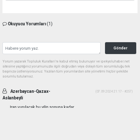
Okuyucu Yorumları
(1)
Gönder
Yorum yazarak Topluluk Kuralları’nı kabul etmiş bulunuyor ve ipekyoluhaber.net
sitesine yaptığınız yorumunuzla ilgili doğrudan veya dolaylı tüm sorumluluğu tek
başınıza üstleniyorsunuz. Yazılan tüm yorumlardan site yönetimi hiçbir şekilde
sorumlu tutulamaz.
Azerbaycan-Qazax-
(07.09.2024 21:17 - #257)
Aslanbeyli
Iran vurulacak bu yilin sonuna kadar...
Yorumu Yanıtla