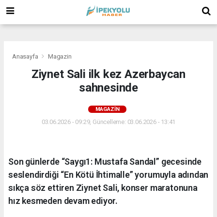
(
(
(
Anasayfa
Magazin
Ziynet Sali ilk kez Azerbaycan
sahnesinde
MAGAZIN
03.06.2026 - 09:29, Güncelleme: 03.06.2026 - 13:41
Son günlerde “Saygı1: Mustafa Sandal” gecesinde
seslendirdiği “En Kötü İhtimalle” yorumuyla adından
sıkça söz ettiren Ziynet Sali, konser maratonuna
hız kesmeden devam ediyor.