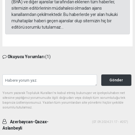
(BHA) ve diğer ajanslar tarafından eklenen tüm haberler,
sitemizin editörlerinin müdahalesi olmadan ajans
kanallarından çekilmektedir. Bu haberlerde yer alan hukuki
muhataplar haberi geçen ajanslar olup sitemizin hiç bir
editörü sorumlu tutulamaz...
Okuyucu Yorumları
(1)
Gönder
Yorum yazarak Topluluk Kuralları’nı kabul etmiş bulunuyor ve ipekyoluhaber.net
sitesine yaptığınız yorumunuzla ilgili doğrudan veya dolaylı tüm sorumluluğu tek
başınıza üstleniyorsunuz. Yazılan tüm yorumlardan site yönetimi hiçbir şekilde
sorumlu tutulamaz.
Azerbaycan-Qazax-
(07.09.2024 21:17 - #257)
Aslanbeyli