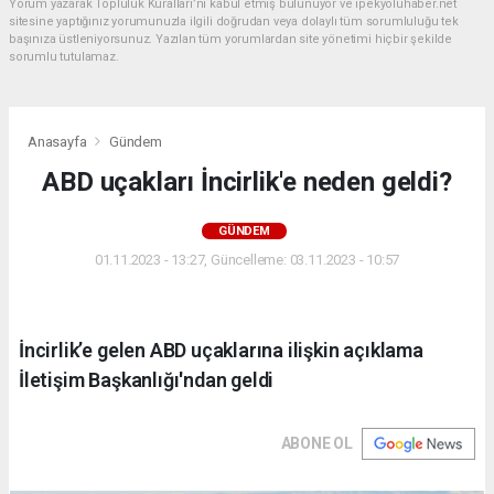
Yorum yazarak Topluluk Kuralları’nı kabul etmiş bulunuyor ve ipekyoluhaber.net
sitesine yaptığınız yorumunuzla ilgili doğrudan veya dolaylı tüm sorumluluğu tek
başınıza üstleniyorsunuz. Yazılan tüm yorumlardan site yönetimi hiçbir şekilde
sorumlu tutulamaz.
Anasayfa
Gündem
ABD uçakları İncirlik'e neden geldi?
GÜNDEM
01.11.2023 - 13:27, Güncelleme: 03.11.2023 - 10:57
İncirlik’e gelen ABD uçaklarına ilişkin açıklama
İletişim Başkanlığı'ndan geldi
ABONE OL