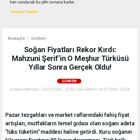
Iran vurulacak bu yilin sonuna kadar...
Yorumu Yanıtla
Anasayfa
Gündem
Soğan Fiyatları Rekor Kırdı:
Mahzuni Şerif’in O Meşhur Türküsü
Yıllar Sonra Gerçek Oldu!
GÜNDEM
(Haber Merkezi) - | 20.07.2026 - 22:04, Güncelleme: 20.07.2026 - 22:38
Pazar tezgahları ve market raflarındaki fahiş fiyat
artışları, mutfakların temel gıdası olan soğanı adeta
"lüks tüketim" maddesi haline getirdi. Kuru soğanın