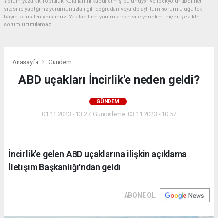
Yorum yazarak Topluluk Kuralları’nı kabul etmiş bulunuyor ve ipekyoluhaber.net
sitesine yaptığınız yorumunuzla ilgili doğrudan veya dolaylı tüm sorumluluğu tek
başınıza üstleniyorsunuz. Yazılan tüm yorumlardan site yönetimi hiçbir şekilde
sorumlu tutulamaz.
Anasayfa
Gündem
ABD uçakları İncirlik'e neden geldi?
GÜNDEM
01.11.2023 - 13:27, Güncelleme: 03.11.2023 - 10:57
İncirlik’e gelen ABD uçaklarına ilişkin açıklama
İletişim Başkanlığı'ndan geldi
ABONE OL