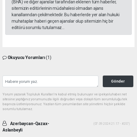
(BHA) ve diğer ajanslar tarafından eklenen tüm haberler,
sitemizin editörlerinin müdahalesi olmadan ajans
kanallarından çekilmektedir. Bu haberlerde yer alan hukuki
muhataplar haberi geçen ajanslar olup sitemizin hiç bir
editörü sorumlu tutulamaz...
Okuyucu Yorumları
(1)
Gönder
Yorum yazarak Topluluk Kuralları’nı kabul etmiş bulunuyor ve ipekyoluhaber.net
sitesine yaptığınız yorumunuzla ilgili doğrudan veya dolaylı tüm sorumluluğu tek
başınıza üstleniyorsunuz. Yazılan tüm yorumlardan site yönetimi hiçbir şekilde
sorumlu tutulamaz.
Azerbaycan-Qazax-
(07.09.2024 21:17 - #257)
Aslanbeyli