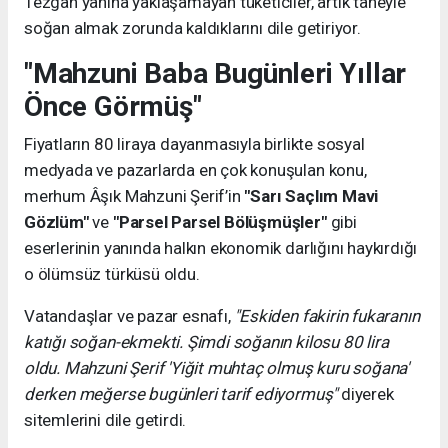
Tezgah yanına yaklaşamayan tüketiciler, artık taneyle
soğan almak zorunda kaldıklarını dile getiriyor.
"Mahzuni Baba Bugünleri Yıllar
Önce Görmüş"
Fiyatların 80 liraya dayanmasıyla birlikte sosyal
medyada ve pazarlarda en çok konuşulan konu,
merhum Âşık Mahzuni Şerif’in
"Sarı Saçlım Mavi
Gözlüm"
ve
"Parsel Parsel Bölüşmüşler"
gibi
eserlerinin yanında halkın ekonomik darlığını haykırdığı
o ölümsüz türküsü oldu.
Vatandaşlar ve pazar esnafı,
"Eskiden fakirin fukaranın
katığı soğan-ekmekti. Şimdi soğanın kilosu 80 lira
oldu. Mahzuni Şerif 'Yiğit muhtaç olmuş kuru soğana'
derken meğerse bugünleri tarif ediyormuş"
diyerek
sitemlerini dile getirdi.