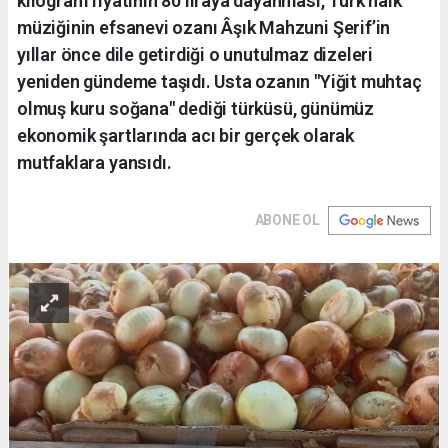
kilogram fiyatının 80 liraya dayanması, Türk halk
müziğinin efsanevi ozanı Âşık Mahzuni Şerif’in
yıllar önce dile getirdiği o unutulmaz dizeleri
yeniden gündeme taşıdı. Usta ozanın "Yiğit muhtaç
olmuş kuru soğana" dediği türküsü, günümüz
ekonomik şartlarında acı bir gerçek olarak
mutfaklara yansıdı.
ABONE OL